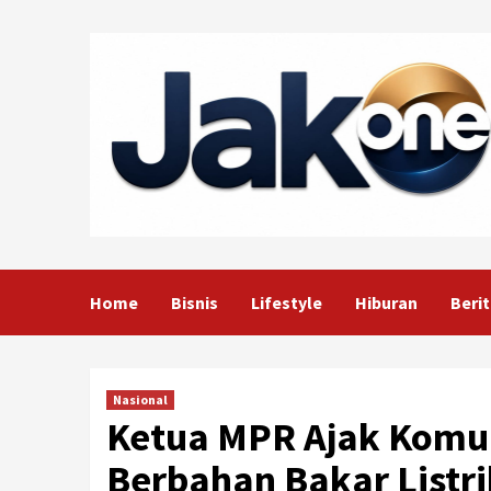
Skip
to
content
Home
Bisnis
Lifestyle
Hiburan
Berit
Nasional
Ketua MPR Ajak Komun
Berbahan Bakar Listri