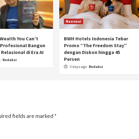
Nasional
Wealth You Can’t
BWH Hotels Indonesia Tebar
 Profesional Bangun
Promo “The Freedom Stay”
Relasional di Era AI
dengan Diskon hingga 45
Persen
o
Redaksi
3 days ago
Redaksi
Otomotif
ired fields are marked
Ducati Collezione 100 Debut di
*
Mugello, Usung 10 Desain Bersejarah
2 months ago
Redaksi
JAK ONE – Perayaan satu abad perjalanan