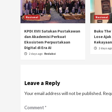
Nasional
Nasional
KPDI XVII Satukan Pustakawan
Buku The 
dan Akademisi Perkuat
Lose Ajak
Ekosistem Perpustakaan
Kekayaan 
Digital di Era AI
2 days ag
2 days ago
Redaksi
Leave a Reply
Your email address will not be published.
Requ
Comment
*