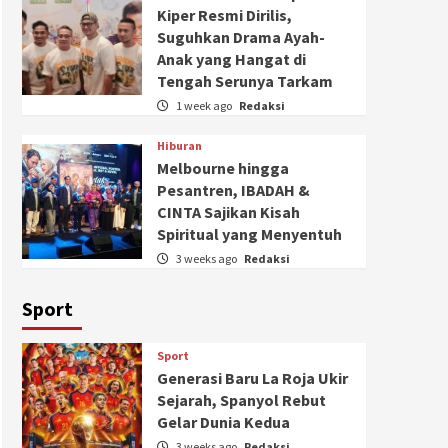
Kiper Resmi Dirilis,
Suguhkan Drama Ayah-
Anak yang Hangat di
Tengah Serunya Tarkam
1 week ago
Redaksi
Hiburan
Melbourne hingga
Pesantren, IBADAH &
CINTA Sajikan Kisah
Spiritual yang Menyentuh
3 weeks ago
Redaksi
Sport
Sport
Generasi Baru La Roja Ukir
Sejarah, Spanyol Rebut
Gelar Dunia Kedua
3 weeks ago
Redaksi