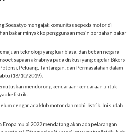
g Soesatyo mengajak komunitas sepeda motor di
bahan bakar minyak ke penggunaan mesin berbahan bakar
majuan teknologi yang luar biasa, dan beban negara
amsoet sapaan akrabnya pada diskusi yang digelar Bikers
k Potensi, Peluang, Tantangan, dan Permasalahan dalam
Sabtu (18/10/2019).
ah memutuskan mendorong kendaraan-kendaraan untuk
k ke listrik.
elum dengar ada klub motor dan mobil listrik. Ini sudah
ra Eropa mulai 2022 mendatang akan ada pelarangan
 protokol. “Yang boleh itu mobil atau motor listrik. Nah,