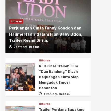
Hiburan
Perjuangan Cinta Fanny Kondoh dan
Hajime Hadir dalam Film Baby Udon,
Trailer Resmi Dirilis
2 days ago
Redaksi
Hiburan
Rilis Final Trailer, Film
“Dan Bandung” Kisah
Perjuangan Cinta Siap
Mengaduk Emosi
Penonton
1 week ago
Redaksi
Hiburan
Trailer Perdana Bapakmu