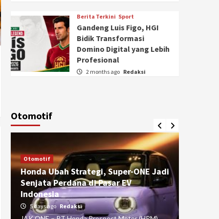
Berita Terkini
Sport
Gandeng Luis Figo, HGI
Bidik Transformasi
Domino Digital yang Lebih
Profesional
2 months ago
Redaksi
Otomotif
Otomotif
Otomotif
Honda Ubah Strategi, Super-ONE Jadi
Diva Is
Senjata Perdana di Pasar EV
pada Ku
Indonesia
Pasuru
5 days ago
Redaksi
4 weeks
JAK ONE – PT Honda Prospect Motor (HPM)
JAK ONE 