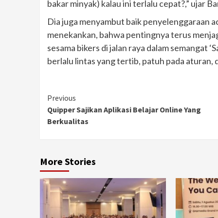
bakar minyak) kalau ini terlalu cepat?,” ujar B
Dia juga menyambut baik penyelenggaraan aca
menekankan, bahwa pentingnya terus menjaga 
sesama bikers di jalan raya dalam semangat ‘
berlalu lintas yang tertib, patuh pada aturan, 
Continue
Previous
Quipper Sajikan Aplikasi Belajar Online Yang
Reading
Berkualitas
More Stories