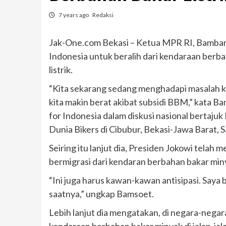
7 years ago
Redaksi
Jak-One.com Bekasi – Ketua MPR RI, Bamban
Indonesia untuk beralih dari kendaraan ber
listrik.
“Kita sekarang sedang menghadapi masalah ke
kita makin berat akibat subsidi BBM,” kata B
for Indonesia dalam diskusi nasional bertaju
Dunia Bikers di Cibubur, Bekasi-Jawa Barat, 
Seiring itu lanjut dia, Presiden Jokowi tel
bermigrasi dari kendaran berbahan bakar minya
“Ini juga harus kawan-kawan antisipasi. Saya b
saatnya,” ungkap Bamsoet.
Lebih lanjut dia mengatakan, di negara-nega
kendaraan berbahan bakar minyak di jalan-jalan