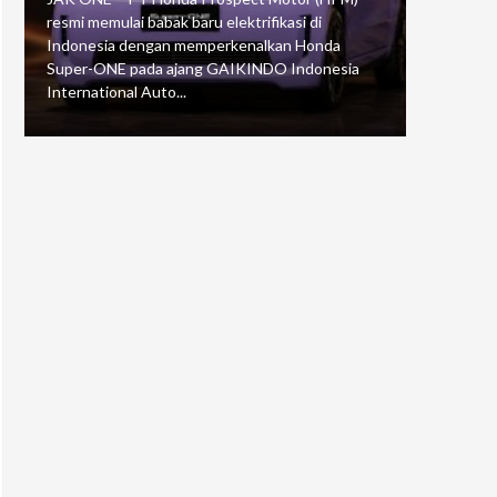
resmi memulai babak baru elektrifikasi di
mengawali
Indonesia dengan memperkenalkan Honda
Putaran 5 
Super-ONE pada ajang GAIKINDO Indonesia
Motorspor
International Auto...
yang...