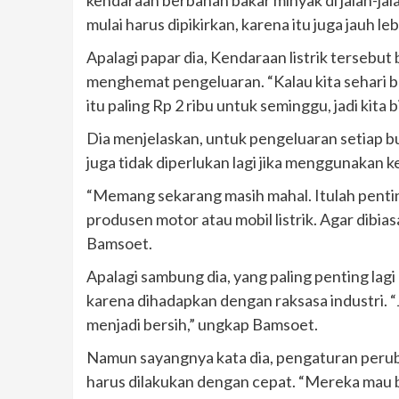
mulai harus dipikirkan, karena itu juga jauh l
Apalagi papar dia, Kendaraan listrik terseb
menghemat pengeluaran. “Kalau kita sehari butuh
itu paling Rp 2 ribu untuk seminggu, jadi kita
Dia menjelaskan, untuk pengeluaran setiap bula
juga tidak diperlukan lagi jika menggunakan ke
“Memang sekarang masih mahal. Itulah penti
produsen motor atau mobil listrik. Agar dibias
Bamsoet.
Apalagi sambung dia, yang paling penting lagi
karena dihadapkan dengan raksasa industri. “
menjadi bersih,” ungkap Bamsoet.
Namun sayangnya kata dia, pengaturan peruba
harus dilakukan dengan cepat. “Mereka mau 