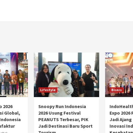
Lifestyle
Bisnis
o 2026
Snoopy Run Indonesia
IndoHealt
si Global,
2026 Usung Festival
Expo 2026 
 Indonesia
PEANUTS Terbesar, PIK
Jadi Ajang
ufaktur
Jadi Destinasi Baru Sport
Inovasi Ind
Tourism
Kesehatan