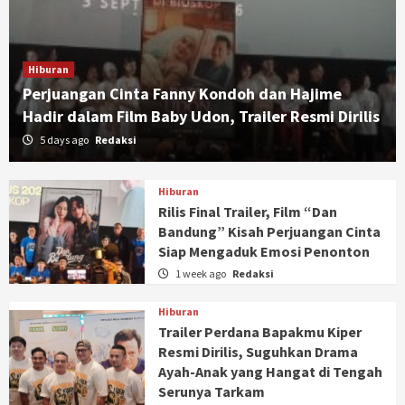
Hiburan
Perjuangan Cinta Fanny Kondoh dan Hajime
Hadir dalam Film Baby Udon, Trailer Resmi Dirilis
5 days ago
Redaksi
Hiburan
Rilis Final Trailer, Film “Dan
Bandung” Kisah Perjuangan Cinta
Siap Mengaduk Emosi Penonton
1 week ago
Redaksi
Hiburan
Trailer Perdana Bapakmu Kiper
Resmi Dirilis, Suguhkan Drama
Ayah-Anak yang Hangat di Tengah
Serunya Tarkam