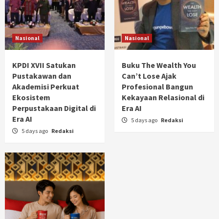
Nasional
Nasional
KPDI XVII Satukan
Buku The Wealth You
Pustakawan dan
Can’t Lose Ajak
Akademisi Perkuat
Profesional Bangun
Ekosistem
Kekayaan Relasional di
Perpustakaan Digital di
Era AI
Era AI
5 days ago
Redaksi
5 days ago
Redaksi