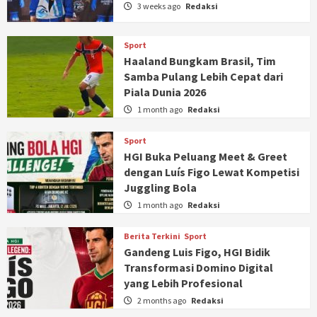
3 weeks ago
Redaksi
Sport
Haaland Bungkam Brasil, Tim
Samba Pulang Lebih Cepat dari
Piala Dunia 2026
1 month ago
Redaksi
Sport
HGI Buka Peluang Meet & Greet
dengan Luís Figo Lewat Kompetisi
Juggling Bola
1 month ago
Redaksi
Berita Terkini
Sport
Gandeng Luis Figo, HGI Bidik
Transformasi Domino Digital
yang Lebih Profesional
2 months ago
Redaksi