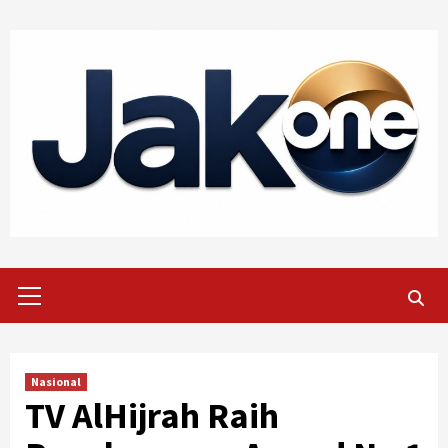
Skip
to
content
Primary
Menu
Nasional
TV AlHijrah Raih