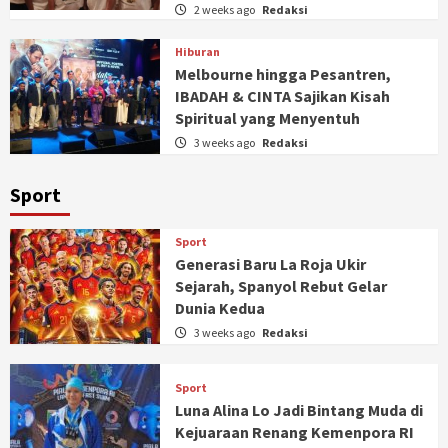
2 weeks ago
Redaksi
Hiburan
Melbourne hingga Pesantren,
IBADAH & CINTA Sajikan Kisah
Spiritual yang Menyentuh
3 weeks ago
Redaksi
Sport
Sport
Generasi Baru La Roja Ukir
Sejarah, Spanyol Rebut Gelar
Dunia Kedua
3 weeks ago
Redaksi
Sport
Luna Alina Lo Jadi Bintang Muda di
Kejuaraan Renang Kemenpora RI