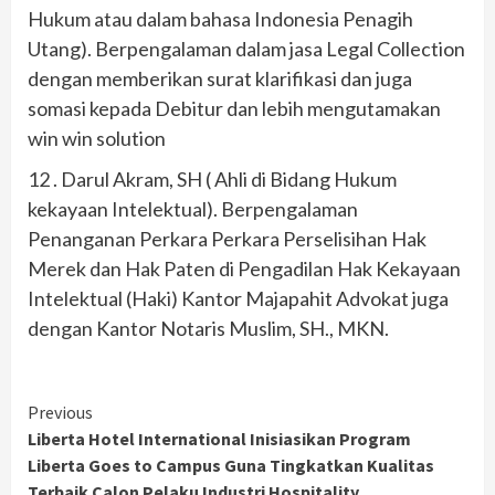
Hukum atau dalam bahasa Indonesia Penagih
Utang). Berpengalaman dalam jasa Legal Collection
dengan memberikan surat klarifikasi dan juga
somasi kepada Debitur dan lebih mengutamakan
win win solution
12 . Darul Akram, SH ( Ahli di Bidang Hukum
kekayaan Intelektual). Berpengalaman
Penanganan Perkara Perkara Perselisihan Hak
Merek dan Hak Paten di Pengadilan Hak Kekayaan
Intelektual (Haki) Kantor Majapahit Advokat juga
dengan Kantor Notaris Muslim, SH., MKN.
Continue
Previous
Liberta Hotel International Inisiasikan Program
Reading
Liberta Goes to Campus Guna Tingkatkan Kualitas
Terbaik Calon Pelaku Industri Hospitality