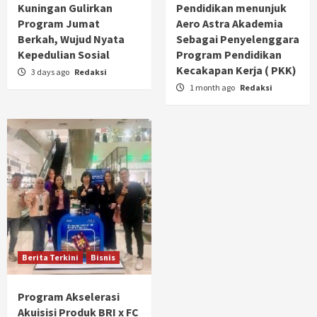
Kuningan Gulirkan
Pendidikan menunjuk
Program Jumat
Aero Astra Akademia
Berkah, Wujud Nyata
Sebagai Penyelenggara
Kepedulian Sosial
Program Pendidikan
Kecakapan Kerja ( PKK)
3 days ago
Redaksi
1 month ago
Redaksi
Berita Terkini
Bisnis
Program Akselerasi
Akuisisi Produk BRI x FC