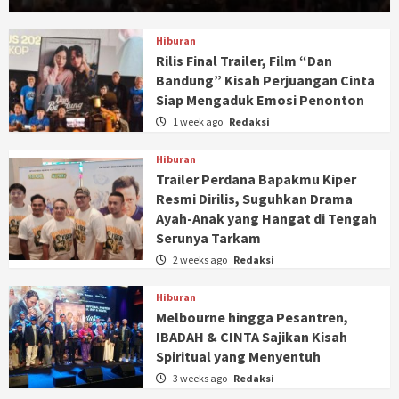
Hiburan
Rilis Final Trailer, Film “Dan
Bandung” Kisah Perjuangan Cinta
Siap Mengaduk Emosi Penonton
1 week ago
Redaksi
Hiburan
Trailer Perdana Bapakmu Kiper
Resmi Dirilis, Suguhkan Drama
Ayah-Anak yang Hangat di Tengah
Serunya Tarkam
2 weeks ago
Redaksi
Hiburan
Melbourne hingga Pesantren,
IBADAH & CINTA Sajikan Kisah
Spiritual yang Menyentuh
3 weeks ago
Redaksi