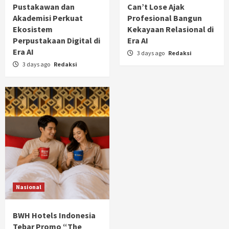
Pustakawan dan
Can’t Lose Ajak
Akademisi Perkuat
Profesional Bangun
Ekosistem
Kekayaan Relasional di
Perpustakaan Digital di
Era AI
Era AI
3 days ago
Redaksi
3 days ago
Redaksi
Nasional
BWH Hotels Indonesia
Tebar Promo “The