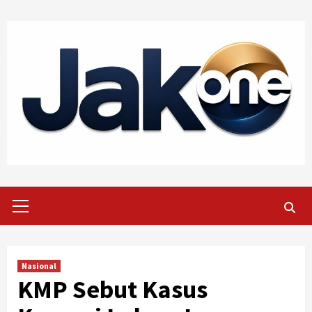
Skip
to
content
Primary
Menu
Nasional
KMP Sebut Kasus