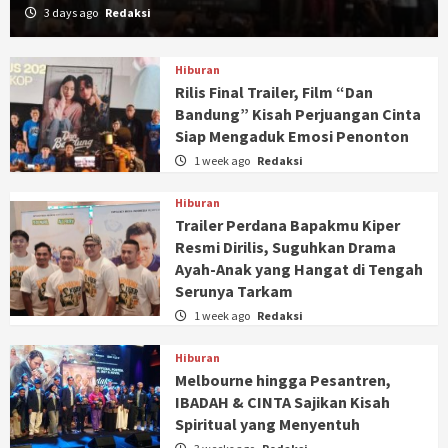
3 days ago
Redaksi
Hiburan
Rilis Final Trailer, Film “Dan
Bandung” Kisah Perjuangan Cinta
Siap Mengaduk Emosi Penonton
1 week ago
Redaksi
Hiburan
Trailer Perdana Bapakmu Kiper
Resmi Dirilis, Suguhkan Drama
Ayah-Anak yang Hangat di Tengah
Serunya Tarkam
1 week ago
Redaksi
Hiburan
Melbourne hingga Pesantren,
IBADAH & CINTA Sajikan Kisah
Spiritual yang Menyentuh