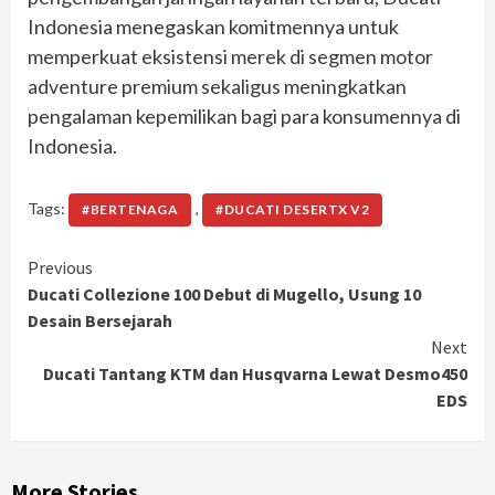
Indonesia menegaskan komitmennya untuk
memperkuat eksistensi merek di segmen motor
adventure premium sekaligus meningkatkan
pengalaman kepemilikan bagi para konsumennya di
Indonesia.
Tags:
,
#BERTENAGA
#DUCATI DESERTX V2
Continue
Previous
Ducati Collezione 100 Debut di Mugello, Usung 10
Reading
Desain Bersejarah
Next
Ducati Tantang KTM dan Husqvarna Lewat Desmo450
EDS
More Stories