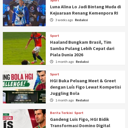
Sport
Luna Alina Lo Jadi Bintang Muda di
Kejuaraan Renang Kemenpora RI
3 weeks ago
Redaksi
Sport
Haaland Bungkam Brasil, Tim
Samba Pulang Lebih Cepat dari
Piala Dunia 2026
1 month ago
Redaksi
Sport
HGI Buka Peluang Meet & Greet
dengan Luís Figo Lewat Kompetisi
Juggling Bola
1 month ago
Redaksi
Berita Terkini
Sport
Gandeng Luis Figo, HGI Bidik
Transformasi Domino Digital