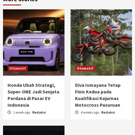
Otomotif
Otomotif
Honda Ubah Strategi,
Diva Ismayana Tetap
Super-ONE Jadi Senjata
Finis Kedua pada
Perdana di Pasar EV
Kualifikasi Kejurnas
Indonesia
Motocross Pasuruan
1 week ago
Redaksi
4 weeks ago
Redaksi