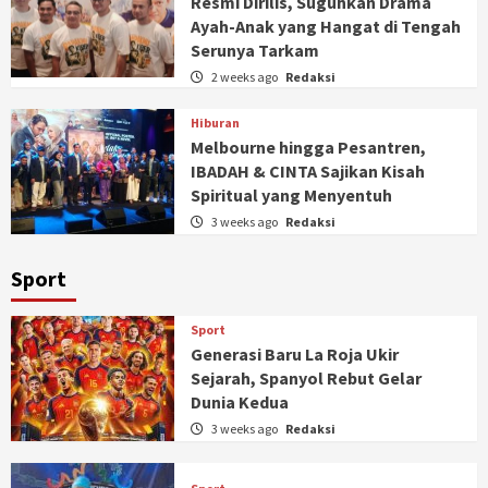
Resmi Dirilis, Suguhkan Drama
Ayah-Anak yang Hangat di Tengah
Serunya Tarkam
2 weeks ago
Redaksi
Hiburan
Melbourne hingga Pesantren,
IBADAH & CINTA Sajikan Kisah
Spiritual yang Menyentuh
3 weeks ago
Redaksi
Sport
Sport
Generasi Baru La Roja Ukir
Sejarah, Spanyol Rebut Gelar
Dunia Kedua
3 weeks ago
Redaksi