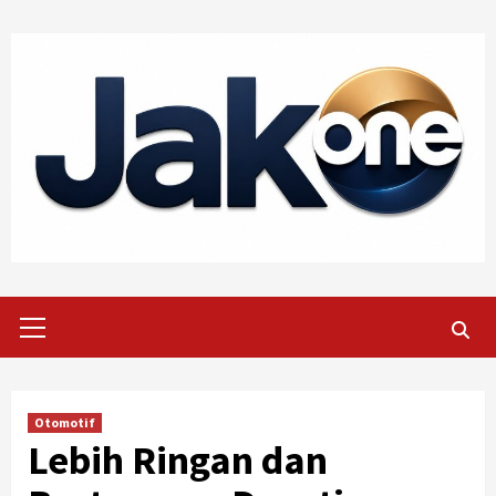
Skip
to
content
Primary
Menu
Otomotif
Lebih Ringan dan