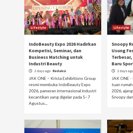
Lifestyle
Lifestyle
IndoBeauty Expo 2026 Hadirkan
Snoopy Ru
Kompetisi, Seminar, dan
Usung Fe
Business Matching untuk
Terbesar, 
Industri Beauty
Baru Spor
2 days ago
Redaksi
2 days ag
JAK ONE – Krista Exhibitions Group
JAK ONE - 
resmi membuka IndoBeauty Expo
tuan rumah
2026, pameran internasional industri
2026, ajang
kecantikan yang digelar pada 5–7
Snoopy dan
Agustus...