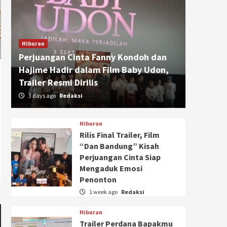
Hiburan
Perjuangan Cinta Fanny Kondoh dan
Hajime Hadir dalam Film Baby Udon,
Trailer Resmi Dirilis
3 days ago
Redaksi
Hiburan
Rilis Final Trailer, Film
“Dan Bandung” Kisah
Perjuangan Cinta Siap
Mengaduk Emosi
Penonton
1 week ago
Redaksi
Hiburan
Trailer Perdana Bapakmu