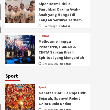
Kiper Resmi Dirilis,
Suguhkan Drama Ayah-
Anak yang Hangat di
Tengah Serunya Tarkam
1 week ago
Redaksi
Hiburan
Melbourne hingga
Pesantren, IBADAH &
CINTA Sajikan Kisah
Spiritual yang Menyentuh
3 weeks ago
Redaksi
Sport
Sport
Generasi Baru La Roja Ukir
Sejarah, Spanyol Rebut
Gelar Dunia Kedua
3 weeks ago
Redaksi