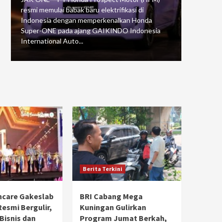
resmi memulai babak baru elektrifikasi di
mengawali
Indonesia dengan memperkenalkan Honda
Putaran 5 
Super-ONE pada ajang GAIKINDO Indonesia
Motorspor
International Auto...
yang...
Berita Terkini
hcare Gakeslab
BRI Cabang Mega
Resmi Bergulir,
Kuningan Gulirkan
 Bisnis dan
Program Jumat Berkah,