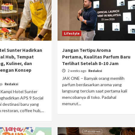
Lifestyle
el Sunter Hadirkan
Jangan Tertipu Aroma
ial Hub, Tempat
Pertama, Kualitas Parfum Baru
, Kuliner, dan
Terlihat Setelah 8–10 Jam
dengan Konsep
2 weeks ago
Redaksi
JAK ONE – Banyak orang memilih
go
Redaksi
parfum berdasarkan aroma yang
langsung tercium saat pertama kali
Kampi Hotel Sunter
mencobanya di toko. Padahal
ghadirkan APS 9 Social
menurut...
 destinasi baru yang
estoran, coffee hub,...