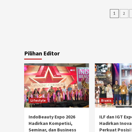
Posts
1
2
navig
Pilihan Editor
Lifestyle
Bisnis
IndoBeauty Expo 2026
ILF dan IGT Exp
Hadirkan Kompetisi,
Hadirkan Inova
Seminar, dan Business
Perkuat Posisi