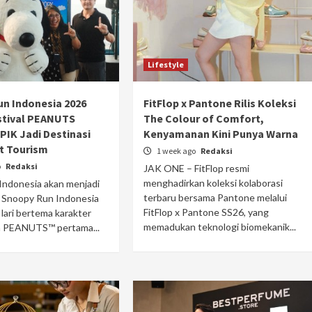
Lifestyle
n Indonesia 2026
FitFlop x Pantone Rilis Koleksi
stival PEANUTS
The Colour of Comfort,
PIK Jadi Destinasi
Kenyamanan Kini Punya Warna
t Tourism
1 week ago
Redaksi
o
Redaksi
JAK ONE – FitFlop resmi
menghadirkan koleksi kolaborasi
Indonesia akan menjadi
terbaru bersama Pantone melalui
 Snoopy Run Indonesia
FitFlop x Pantone SS26, yang
 lari bertema karakter
memadukan teknologi biomekanik...
 PEANUTS™ pertama...