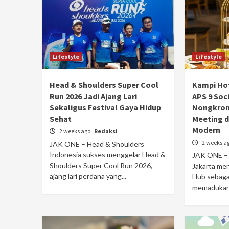
Lifestyle
Lifestyle
Head & Shoulders Super Cool
Kampi Hot
Run 2026 Jadi Ajang Lari
APS 9 Soc
Sekaligus Festival Gaya Hidup
Nongkrong
Sehat
Meeting 
Modern
2 weeks ago
Redaksi
2 weeks a
JAK ONE – Head & Shoulders
Indonesia sukses menggelar Head &
JAK ONE – 
Shoulders Super Cool Run 2026,
Jakarta men
ajang lari perdana yang...
Hub sebagai
memadukan r