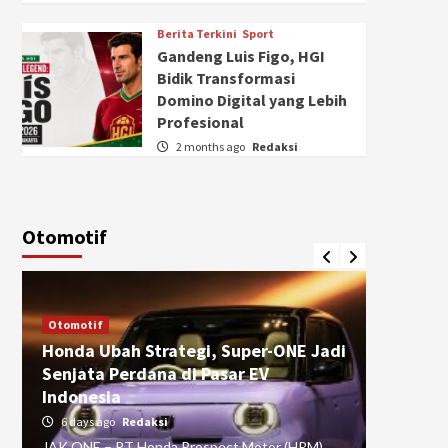
Berita Terkini
Sport
Gandeng Luis Figo, HGI
Bidik Transformasi
Domino Digital yang Lebih
Profesional
2 months ago
Redaksi
Otomotif
Otomotif
Otomotif
Honda Ubah Strategi, Super-ONE Jadi
Diva Is
Senjata Perdana di Pasar EV
pada Ku
Indonesia
Pasuru
6 days ago
Redaksi
4 weeks
JAK ONE – PT Honda Prospect Motor (HPM)
JAK ONE 