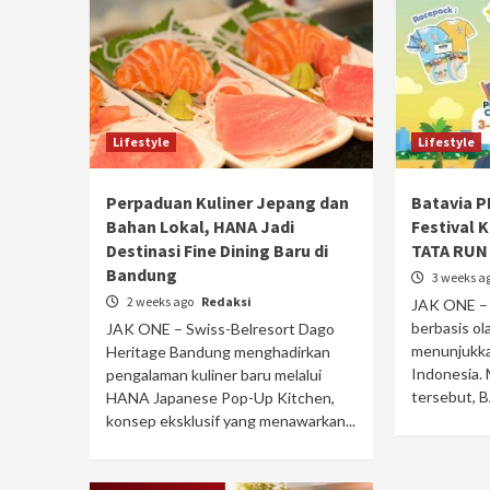
Lifestyle
Lifestyle
Perpaduan Kuliner Jepang dan
Batavia P
Bahan Lokal, HANA Jadi
Festival 
Destinasi Fine Dining Baru di
TATA RUN
Bandung
3 weeks a
2 weeks ago
Redaksi
JAK ONE – 
berbasis ol
JAK ONE – Swiss-Belresort Dago
menunjukka
Heritage Bandung menghadirkan
Indonesia. 
pengalaman kuliner baru melalui
tersebut, B
HANA Japanese Pop-Up Kitchen,
konsep eksklusif yang menawarkan...