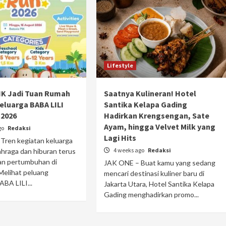
Lifestyle
IK Jadi Tuan Rumah
Saatnya Kulineran! Hotel
Keluarga BABA LILI
Santika Kelapa Gading
 2026
Hadirkan Krengsengan, Sate
Ayam, hingga Velvet Milk yang
go
Redaksi
Lagi Hits
Tren kegiatan keluarga
4 weeks ago
Redaksi
ahraga dan hiburan terus
n pertumbuhan di
JAK ONE – Buat kamu yang sedang
Melihat peluang
mencari destinasi kuliner baru di
ABA LILI...
Jakarta Utara, Hotel Santika Kelapa
Gading menghadirkan promo...