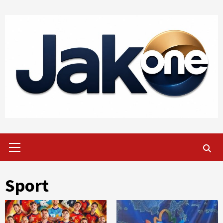
Skip
to
content
Primary
Menu
Sport