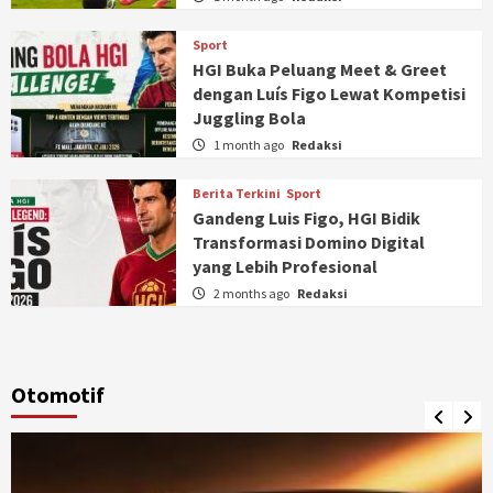
Sport
HGI Buka Peluang Meet & Greet
dengan Luís Figo Lewat Kompetisi
Juggling Bola
1 month ago
Redaksi
Berita Terkini
Sport
Gandeng Luis Figo, HGI Bidik
Transformasi Domino Digital
yang Lebih Profesional
2 months ago
Redaksi
Otomotif