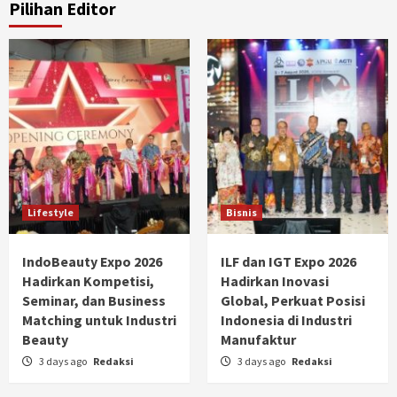
Pilihan Editor
Lifestyle
Bisnis
IndoBeauty Expo 2026
ILF dan IGT Expo 2026
Hadirkan Kompetisi,
Hadirkan Inovasi
Seminar, dan Business
Global, Perkuat Posisi
Matching untuk Industri
Indonesia di Industri
Beauty
Manufaktur
3 days ago
Redaksi
3 days ago
Redaksi