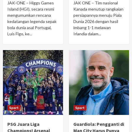
JAK-ONE – Higgs Games
JAK ONE – Tim nasional
Island (HGI), secara resmi
Kanada menutup rangkaian
mengumumkan rencana
persiapannya menuju Piala
kedatangan legenda sepak
Dunia 2026 dengan hasil
bola dunia asal Portugal,
imbang 1-1 melawan
Luís Figo, ke...
Irlandia dalam...
Sport
Sport
PSG Juara Liga
Guardiola: Pengganti di
Champions! Arsenal
Man City Harus Punya