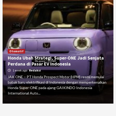
Otomotif
Honda Ubah Strategi, Super-ONE Jadi Senjata
Perdana di Pasar EV Indonesia
1 week ago
Redaksi
JAK ONE – PT Honda Prospect Motor (HPM) resmi memulai
babak baru elektrifikasi di Indonesia dengan memperkenalkan
Honda Super-ONE pada ajang GAIKINDO Indonesia
International Auto...