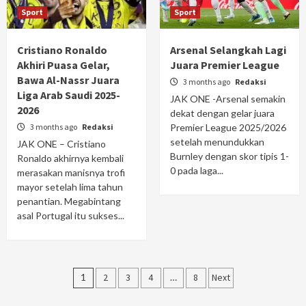
Sport
Sport
Cristiano Ronaldo
Arsenal Selangkah Lagi
Akhiri Puasa Gelar,
Juara Premier League
Bawa Al-Nassr Juara
3 months ago
Redaksi
Liga Arab Saudi 2025-
JAK ONE -Arsenal semakin
2026
dekat dengan gelar juara
3 months ago
Redaksi
Premier League 2025/2026
setelah menundukkan
JAK ONE – Cristiano
Burnley dengan skor tipis 1-
Ronaldo akhirnya kembali
0 pada laga...
merasakan manisnya trofi
mayor setelah lima tahun
penantian. Megabintang
asal Portugal itu sukses...
Posts
1
2
3
4
…
8
Next
navigation