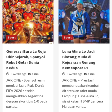
Sport
Sport
Generasi Baru La Roja
Luna Alina Lo Jadi
Ukir Sejarah, Spanyol
Bintang Muda di
Rebut Gelar Dunia
Kejuaraan Renang
Kedua
Kemenpora RI
3 weeks ago
Redaksi
3 weeks ago
Redaksi
JAK ONE - Spanyol resmi
JAK ONE – Prestasi
menjadi juara Piala Dunia
membanggakan kembali
FIFA 2026 setelah
ditorehkan atlet muda
mengalahkan Argentina
Lampung. Luna Alina Lo,
dengan skor tipis 1-0 pada
siswi kelas II SMP Lentera
partai...
Harapan yang...