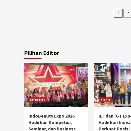
n istimewa dengan peluncuran
resmi memulai babak baru elektri
Post
 sebuah koleksi motor edisi
Indonesia dengan memperkena
1
2
 mengangkat kembali sejumlah
Super-ONE pada ajang GAIKIN
navi
International Auto...
Pilihan Editor
Lifestyle
Bisnis
IndoBeauty Expo 2026
ILF dan IGT Exp
Hadirkan Kompetisi,
Hadirkan Inova
Seminar, dan Business
Perkuat Posisi