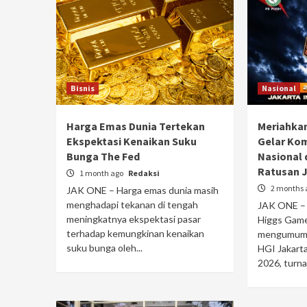
Bisnis
Nasional
Harga Emas Dunia Tertekan
Meriahkan
Ekspektasi Kenaikan Suku
Gelar Ko
Bunga The Fed
Nasional
Ratusan 
1 month ago
Redaksi
2 months 
JAK ONE – Harga emas dunia masih
menghadapi tekanan di tengah
JAK ONE – 
meningkatnya ekspektasi pasar
Higgs Game
terhadap kemungkinan kenaikan
mengumumk
suku bunga oleh...
HGI Jakart
2026, turna