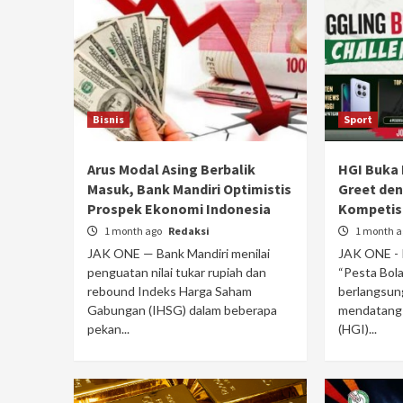
Bisnis
Sport
Arus Modal Asing Berbalik
HGI Buka
Masuk, Bank Mandiri Optimistis
Greet den
Prospek Ekonomi Indonesia
Kompetisi
1 month ago
Redaksi
1 month 
JAK ONE — Bank Mandiri menilai
JAK ONE - 
penguatan nilai tukar rupiah dan
“Pesta Bol
rebound Indeks Harga Saham
berlangsung
Gabungan (IHSG) dalam beberapa
mendatang 
pekan...
(HGI)...