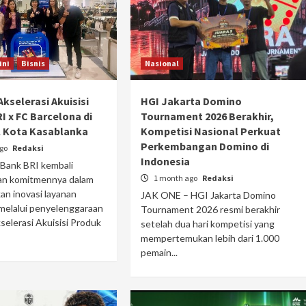
ini
Bisnis
Nasional
kselerasi Akuisisi
HGI Jakarta Domino
I x FC Barcelona di
Tournament 2026 Berakhir,
l Kota Kasablanka
Kompetisi Nasional Perkuat
Perkembangan Domino di
ago
Redaksi
Indonesia
Bank BRI kembali
1 month ago
Redaksi
n komitmennya dalam
n inovasi layanan
JAK ONE – HGI Jakarta Domino
melalui penyelenggaraan
Tournament 2026 resmi berakhir
elerasi Akuisisi Produk
setelah dua hari kompetisi yang
mempertemukan lebih dari 1.000
pemain...