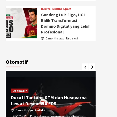
Berita Terkini
Sport
Gandeng Luis Figo, HGI
Bidik Transformasi
Domino Digital yang Lebih
Profesional
2 months ago
Redaksi
Otomotif
Otomotif
Lebih R
Otomotif
Ducati Tantang KTM dan Husqvarna
DesertX
Lewat Desmo450 EDS
Indones
1 month ago
Redaksi
2 month
JAK ONE – Ducati resmi memperkenalkan
JAK ONE –