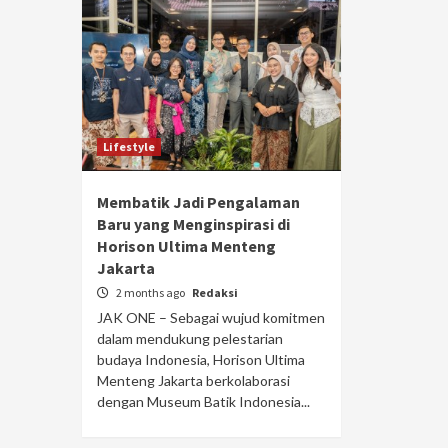
Lifestyle
Membatik Jadi Pengalaman
Baru yang Menginspirasi di
Horison Ultima Menteng
Jakarta
2 months ago
Redaksi
JAK ONE – Sebagai wujud komitmen
Otomotif
dalam mendukung pelestarian
Honda Ubah Strategi, S
budaya Indonesia, Horison Ultima
ezione 100 Debut di
Senjata Perdana di Pasa
Menteng Jakarta berkolaborasi
ung 10 Desain Bersejarah
Indonesia
dengan Museum Batik Indonesia...
Redaksi
1 week ago
Redaksi
ayaan satu abad perjalanan
JAK ONE – PT Honda Prospect