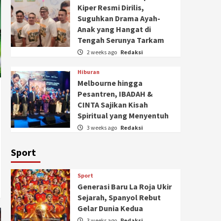
Kiper Resmi Dirilis,
Suguhkan Drama Ayah-
Anak yang Hangat di
Tengah Serunya Tarkam
2 weeks ago
Redaksi
Hiburan
Melbourne hingga
Pesantren, IBADAH &
CINTA Sajikan Kisah
Spiritual yang Menyentuh
3 weeks ago
Redaksi
Sport
Sport
Generasi Baru La Roja Ukir
Sejarah, Spanyol Rebut
Gelar Dunia Kedua
3 weeks ago
Redaksi