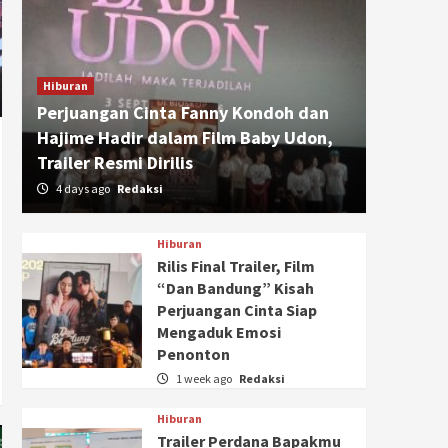
Hiburan
Perjuangan Cinta Fanny Kondoh dan
Hajime Hadir dalam Film Baby Udon,
Trailer Resmi Dirilis
4 days ago
Redaksi
Hiburan
Rilis Final Trailer, Film
“Dan Bandung” Kisah
Perjuangan Cinta Siap
Mengaduk Emosi
Penonton
1 week ago
Redaksi
Hiburan
Trailer Perdana Bapakmu