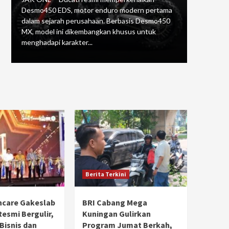
Desmo450 EDS, motor enduro modern pertama
menghadir
dalam sejarah perusahaan. Berbasis Desmo450
enduro, D
MX, model ini dikembangkan khusus untuk
ini sebel
menghadapi karakter...
dalam...
Berita Terkini
hcare Gakeslab
BRI Cabang Mega
Resmi Bergulir,
Kuningan Gulirkan
 Bisnis dan
Program Jumat Berkah,