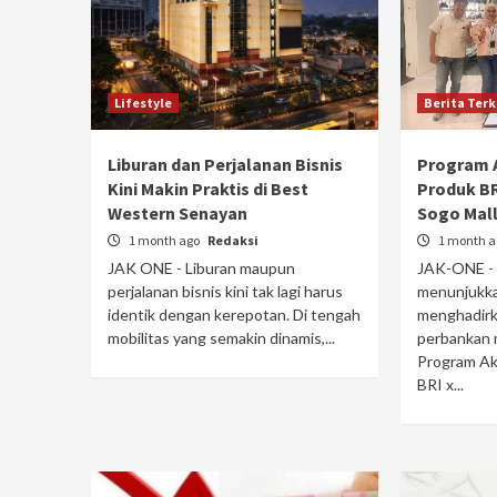
Lifestyle
Berita Terk
Liburan dan Perjalanan Bisnis
Program A
Kini Makin Praktis di Best
Produk BR
Western Senayan
Sogo Mal
1 month ago
Redaksi
1 month 
JAK ONE - Liburan maupun
JAK-ONE - 
perjalanan bisnis kini tak lagi harus
menunjukka
identik dengan kerepotan. Di tengah
menghadirka
mobilitas yang semakin dinamis,...
perbankan 
Program Aks
BRI x...