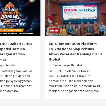
Bisnis
 HUT Jakarta, HGI
KRISTAInterFOOD: Platform
mpetisi Domino
F&B Nasional Siap Perluas
 dengan Hadiah
Akses Pasar dan Peluang Bisnis
Juta
Global
ago
Redaksi
2 months ago
Redaksi
Platform game kasual
JAK ONE - Selama 27 tahun,
s Island (HGI) resmi
KRISTAInterFOOD tumbuh
an penyelenggaraan
bersama industri makanan dan
a Domino Tournament
minuman Indonesia. Momentum ini
men domino...
menjadi penegasan atas posisinya...