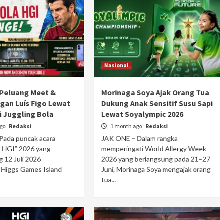
Nasional
 Peluang Meet &
Morinaga Soya Ajak Orang Tua
gan Luís Figo Lewat
Dukung Anak Sensitif Susu Sapi
 Juggling Bola
Lewat Soyalympic 2026
ago
Redaksi
1 month ago
Redaksi
Pada puncak acara
JAK ONE – Dalam rangka
a HGI” 2026 yang
memperingati World Allergy Week
 12 Juli 2026
2026 yang berlangsung pada 21–27
Higgs Games Island
Juni, Morinaga Soya mengajak orang
tua...