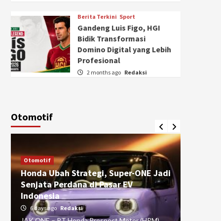
Berita Terkini
Sport
Gandeng Luis Figo, HGI
Bidik Transformasi
Domino Digital yang Lebih
Profesional
2 months ago
Redaksi
Otomotif
Otomotif
Otomotif
Honda Ubah Strategi, Super-ONE Jadi
Diva Is
Senjata Perdana di Pasar EV
pada Ku
Indonesia
Pasuru
6 days ago
Redaksi
4 weeks
JAK ONE – PT Honda Prospect Motor (HPM)
JAK ONE 