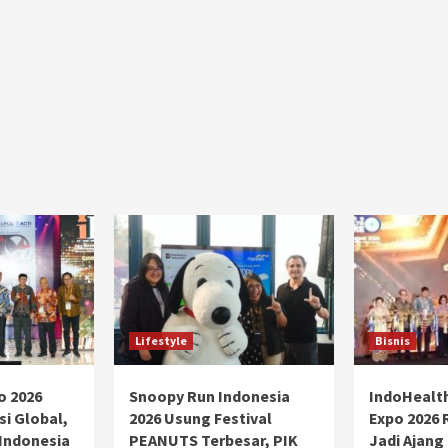
Ducati semakin istimewa dengan peluncuran
Collezione 100, sebuah koleksi motor edisi
terbatas yang mengangkat kembali sejumlah
livery paling...
Lifestyle
Bisnis
o 2026
Snoopy Run Indonesia
IndoHealt
si Global,
2026 Usung Festival
Expo 2026 
 Indonesia
PEANUTS Terbesar, PIK
Jadi Ajang