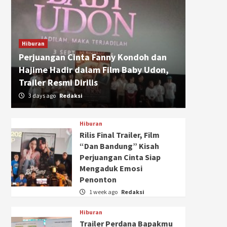
Hiburan
Perjuangan Cinta Fanny Kondoh dan
Hajime Hadir dalam Film Baby Udon,
Trailer Resmi Dirilis
3 days ago
Redaksi
Hiburan
Rilis Final Trailer, Film
“Dan Bandung” Kisah
Perjuangan Cinta Siap
Mengaduk Emosi
Penonton
1 week ago
Redaksi
Hiburan
Trailer Perdana Bapakmu