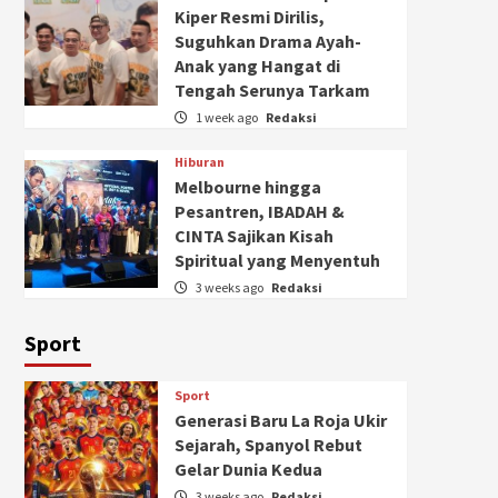
Kiper Resmi Dirilis,
Suguhkan Drama Ayah-
Anak yang Hangat di
Tengah Serunya Tarkam
1 week ago
Redaksi
Hiburan
Melbourne hingga
Pesantren, IBADAH &
CINTA Sajikan Kisah
Spiritual yang Menyentuh
3 weeks ago
Redaksi
Sport
Sport
Generasi Baru La Roja Ukir
Sejarah, Spanyol Rebut
Gelar Dunia Kedua
3 weeks ago
Redaksi