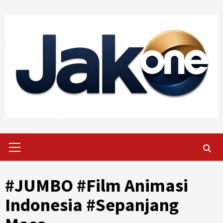
Skip
to
content
Primary
Menu
#JUMBO #Film Animasi
Indonesia #Sepanjang