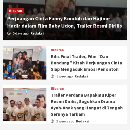
Hiburan
Perjuangan Cinta Fanny Kondoh dan Hajime
Hadir dalam Film Baby Udon, Trailer Resmi Dirilis
5 days ago
Redaksi
Hiburan
Rilis Final Trailer, Film “Dan
Bandung” Kisah Perjuangan Cinta
Siap Mengaduk Emosi Penonton
1 week ago
Redaksi
Hiburan
Trailer Perdana Bapakmu Kiper
Resmi Dirilis, Suguhkan Drama
Ayah-Anak yang Hangat di Tengah
Serunya Tarkam
2 weeks ago
Redaksi