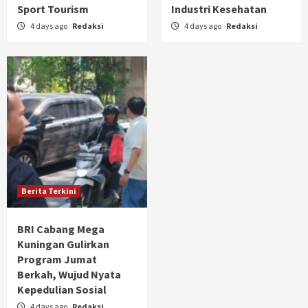
Sport Tourism
Industri Kesehatan
4 days ago
Redaksi
4 days ago
Redaksi
Berita Terkini
BRI Cabang Mega
Kuningan Gulirkan
Program Jumat
Berkah, Wujud Nyata
Kepedulian Sosial
4 days ago
Redaksi