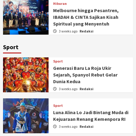
Hiburan
Melbourne hingga Pesantren,
IBADAH & CINTA Sajikan Kisah
Spiritual yang Menyentuh
3 weeks ago
Redaksi
Sport
Sport
Generasi Baru La Roja Ukir
Sejarah, Spanyol Rebut Gelar
Dunia Kedua
3 weeks ago
Redaksi
Sport
Luna Alina Lo Jadi Bintang Muda di
Kejuaraan Renang Kemenpora RI
3 weeks ago
Redaksi