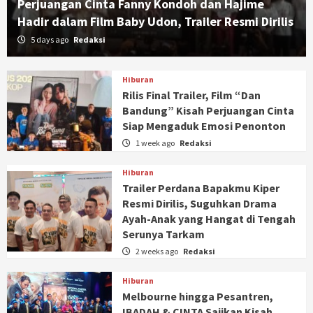
Perjuangan Cinta Fanny Kondoh dan Hajime
Hadir dalam Film Baby Udon, Trailer Resmi Dirilis
5 days ago
Redaksi
Hiburan
Rilis Final Trailer, Film “Dan
Bandung” Kisah Perjuangan Cinta
Siap Mengaduk Emosi Penonton
1 week ago
Redaksi
Hiburan
Trailer Perdana Bapakmu Kiper
Resmi Dirilis, Suguhkan Drama
Ayah-Anak yang Hangat di Tengah
Serunya Tarkam
2 weeks ago
Redaksi
Hiburan
Melbourne hingga Pesantren,
IBADAH & CINTA Sajikan Kisah