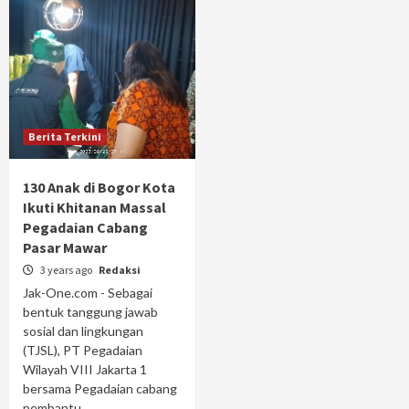
Berita Terkini
130 Anak di Bogor Kota
Ikuti Khitanan Massal
Pegadaian Cabang
Pasar Mawar
3 years ago
Redaksi
Jak-One.com - Sebagai
bentuk tanggung jawab
sosial dan lingkungan
(TJSL), PT Pegadaian
Wilayah VIII Jakarta 1
bersama Pegadaian cabang
pembantu...