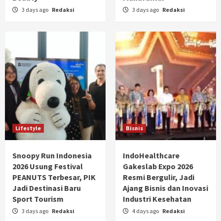
3 days ago
Redaksi
3 days ago
Redaksi
Lifestyle
Bisnis
Snoopy Run Indonesia
IndoHealthcare
2026 Usung Festival
Gakeslab Expo 2026
PEANUTS Terbesar, PIK
Resmi Bergulir, Jadi
Jadi Destinasi Baru
Ajang Bisnis dan Inovasi
Sport Tourism
Industri Kesehatan
3 days ago
Redaksi
4 days ago
Redaksi