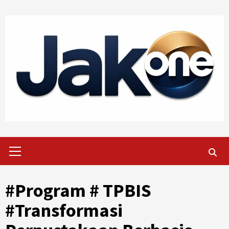
Skip
to
content
Primary
Menu
#Program # TPBIS
#Transformasi