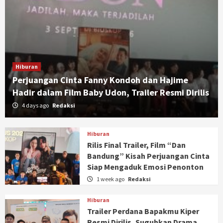
Hiburan
Perjuangan Cinta Fanny Kondoh dan Hajime
Hadir dalam Film Baby Udon, Trailer Resmi Dirilis
4 days ago
Redaksi
Hiburan
Rilis Final Trailer, Film “Dan
Bandung” Kisah Perjuangan Cinta
Siap Mengaduk Emosi Penonton
1 week ago
Redaksi
Hiburan
Trailer Perdana Bapakmu Kiper
Resmi Dirilis, Suguhkan Drama