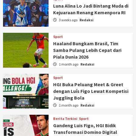
Luna Alina Lo Jadi Bintang Muda di
Kejuaraan Renang Kemenpora RI
3 weeks ago
Redaksi
Sport
Haaland Bungkam Brasil, Tim
Samba Pulang Lebih Cepat dari
Piala Dunia 2026
1 month ago
Redaksi
Sport
HGI Buka Peluang Meet & Greet
dengan Luís Figo Lewat Kompetisi
Juggling Bola
1 month ago
Redaksi
Berita Terkini
Sport
Gandeng Luis Figo, HGI Bidik
Transformasi Domino Digital