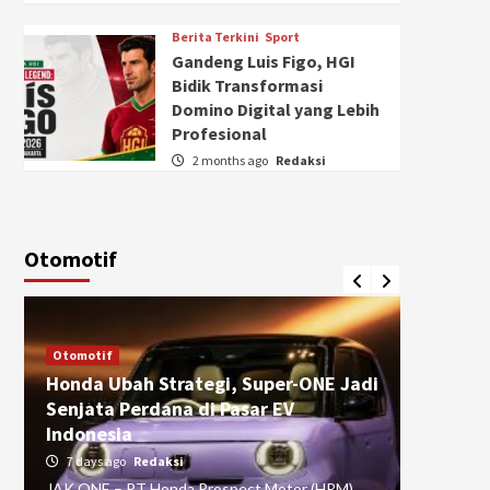
Berita Terkini
Sport
Gandeng Luis Figo, HGI
Bidik Transformasi
Domino Digital yang Lebih
Profesional
2 months ago
Redaksi
Otomotif
Otomotif
Otomotif
Honda Ubah Strategi, Super-ONE Jadi
Diva Is
Senjata Perdana di Pasar EV
pada Ku
Indonesia
Pasuru
7 days ago
Redaksi
4 weeks
JAK ONE – PT Honda Prospect Motor (HPM)
JAK ONE 