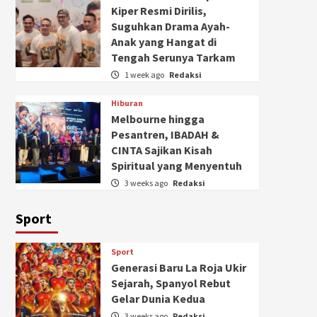
Kiper Resmi Dirilis,
Suguhkan Drama Ayah-
Anak yang Hangat di
Tengah Serunya Tarkam
1 week ago
Redaksi
Hiburan
Melbourne hingga
Pesantren, IBADAH &
CINTA Sajikan Kisah
Spiritual yang Menyentuh
3 weeks ago
Redaksi
Sport
Sport
Generasi Baru La Roja Ukir
Sejarah, Spanyol Rebut
Gelar Dunia Kedua
3 weeks ago
Redaksi