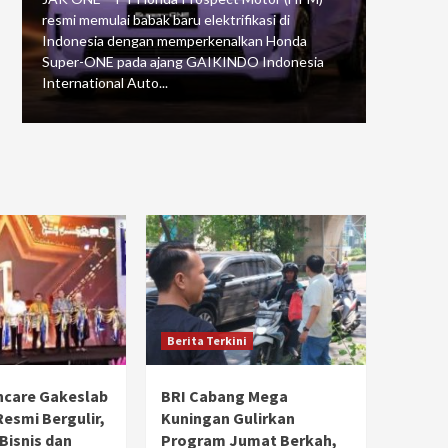
resmi memulai babak baru elektrifikasi di
mengawali
Indonesia dengan memperkenalkan Honda
Putaran 5 
Super-ONE pada ajang GAIKINDO Indonesia
Motorspor
International Auto...
yang...
Berita Terkini
hcare Gakeslab
BRI Cabang Mega
Resmi Bergulir,
Kuningan Gulirkan
 Bisnis dan
Program Jumat Berkah,