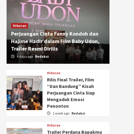
Hiburan
Perjuangan Cinta Fanny Kondoh dan
Hajime Hadir dalam Film Baby Udon,
Trailer Resmi Dirilis
4 days ago
Redaksi
Hiburan
Rilis Final Trailer, Film
“Dan Bandung” Kisah
Perjuangan Cinta Siap
Mengaduk Emosi
Penonton
1 week ago
Redaksi
Hiburan
Trailer Perdana Bapakmu