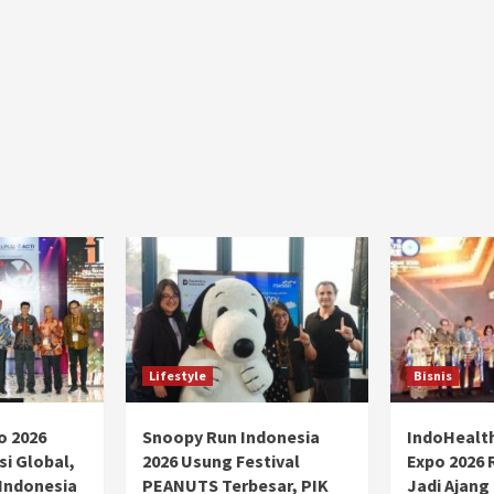
Ducati semakin istimewa dengan peluncuran
Collezione 100, sebuah koleksi motor edisi
terbatas yang mengangkat kembali sejumlah
livery paling...
Lifestyle
Bisnis
o 2026
Snoopy Run Indonesia
IndoHealt
si Global,
2026 Usung Festival
Expo 2026 
 Indonesia
PEANUTS Terbesar, PIK
Jadi Ajang