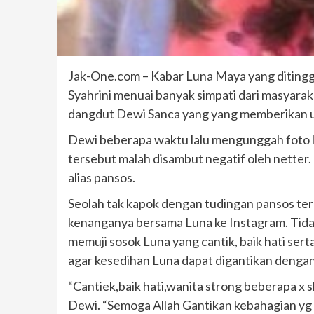
Jak-One.com – Kabar Luna Maya yang ditingg
Syahrini menuai banyak simpati dari masyara
dangdut Dewi Sanca yang yang memberikan 
Dewi beberapa waktu lalu mengunggah foto l
tersebut malah disambut negatif oleh netter
alias pansos.
Seolah tak kapok dengan tudingan pansos te
kenanganya bersama Luna ke Instagram. Tida
memuji sosok Luna yang cantik, baik hati ser
agar kesedihan Luna dapat digantikan dengan k
“Cantiek,baik hati,wanita strong beberapa x s
Dewi. “Semoga Allah Gantikan kebahagian yg 