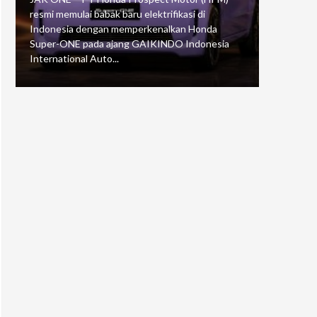
resmi memulai babak baru elektrifikasi di
mengawali
Indonesia dengan memperkenalkan Honda
Putaran 5 
Super-ONE pada ajang GAIKINDO Indonesia
Motorspor
International Auto...
yang...