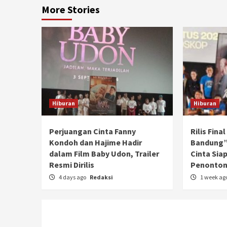
More Stories
Hiburan
Hiburan
Perjuangan Cinta Fanny
Rilis Fina
Kondoh dan Hajime Hadir
Bandung”
dalam Film Baby Udon, Trailer
Cinta Sia
Resmi Dirilis
Penonto
4 days ago
Redaksi
1 week ag