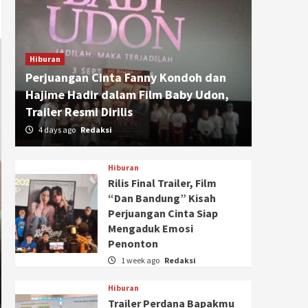
Hiburan
Perjuangan Cinta Fanny Kondoh dan
Hajime Hadir dalam Film Baby Udon,
Trailer Resmi Dirilis
4 days ago
Redaksi
Hiburan
Rilis Final Trailer, Film
“Dan Bandung” Kisah
Perjuangan Cinta Siap
Mengaduk Emosi
Penonton
1 week ago
Redaksi
Hiburan
Trailer Perdana Bapakmu