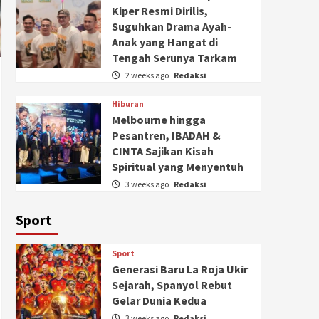
Kiper Resmi Dirilis,
Suguhkan Drama Ayah-
Anak yang Hangat di
Tengah Serunya Tarkam
2 weeks ago
Redaksi
Hiburan
Melbourne hingga
Pesantren, IBADAH &
CINTA Sajikan Kisah
Spiritual yang Menyentuh
3 weeks ago
Redaksi
Sport
Sport
Generasi Baru La Roja Ukir
Sejarah, Spanyol Rebut
Gelar Dunia Kedua
3 weeks ago
Redaksi