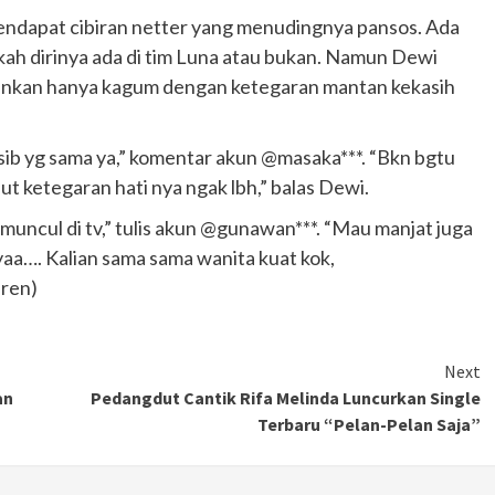
endapat cibiran netter yang menudingnya pansos. Ada
ah dirinya ada di tim Luna atau bukan. Namun Dewi
lainkan hanya kagum dengan ketegaran mantan kekasih
sib yg sama ya,” komentar akun @masaka***. “Bkn bgtu
ut ketegaran hati nya ngak lbh,” balas Dewi.
r muncul di tv,” tulis akun @gunawan***. “Mau manjat juga
aa…. Kalian sama sama wanita kuat kok,
eren)
Next
an
Pedangdut Cantik Rifa Melinda Luncurkan Single
Terbaru “Pelan-Pelan Saja”