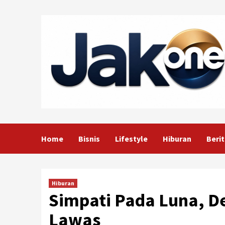
Skip
to
content
Home
Bisnis
Lifestyle
Hiburan
Berit
Hiburan
Simpati Pada Luna, D
Lawas