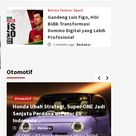
Berita Terkini
Sport
Gandeng Luis Figo, HGI
Bidik Transformasi
Domino Digital yang Lebih
Profesional
2 months ago
Redaksi
Otomotif
Otomotif
Otomotif
Honda Ubah Strategi, Super-ONE Jadi
Diva Is
Senjata Perdana di Pasar EV
pada Ku
Indonesia
Pasuru
1 week ago
Redaksi
4 weeks
JAK ONE – PT Honda Prospect Motor (HPM)
JAK ONE 