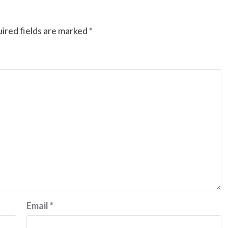
Ducati semakin istimewa dengan peluncuran
Collezione 100, sebuah koleksi motor edisi
ired fields are marked
*
terbatas yang mengangkat kembali sejumlah
livery paling...
Email
*