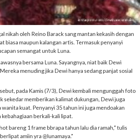
al nikah oleh Reino Barack sang mantan kekasih dengan
kat biasa maupun kalangan artis. Termasuk penyanyi
ucapan semangat untuk Luna.
awasnya bersama Luna. Sayangnya, niat baik Dewi
. Mereka menuding jika Dewi hanya sedang panjat sosial
rsebut, pada Kamis (7/3), Dewi kembali mengunggah foto
k sekedar memberikan kalimat dukungan, Dewi juga
ta wanita kuat. Penyanyi 35 tahun ini juga mendoakan
ebahagiaan berkali-kali lipat.
hot bareng 1 frame bbrapa tahun lalu dia ramah,” tulis
berlipat amiin yra @lunamaya.”