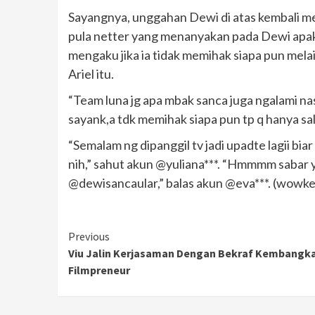
Sayangnya, unggahan Dewi di atas kembali m
pula netter yang menanyakan pada Dewi apak
mengaku jika ia tidak memihak siapa pun me
Ariel itu.
“Team luna jg apa mbak sanca juga ngalami na
sayank,a tdk memihak siapa pun tp q hanya sal
“Semalam ng dipanggil tv jadi upadte lagii bia
nih,” sahut akun @yuliana***. “Hmmmm sabar y
@dewisancaular,” balas akun @eva***. (wowk
Continue
Previous
Viu Jalin Kerjasaman Dengan Bekraf Kembangk
Reading
Filmpreneur