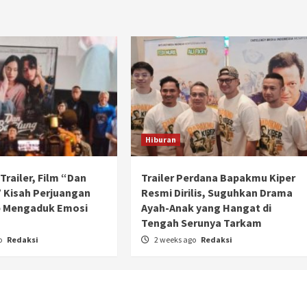
Hiburan
l Trailer, Film “Dan
Trailer Perdana Bapakmu Kiper
 Kisah Perjuangan
Resmi Dirilis, Suguhkan Drama
p Mengaduk Emosi
Ayah-Anak yang Hangat di
n
Tengah Serunya Tarkam
Otomotif
o
Redaksi
2 weeks ago
Redaksi
Ducati Collezione 100 Debut di
Mugello, Usung 10 Desain Bersejarah
2 months ago
Redaksi
JAK ONE – Perayaan satu abad perjalanan