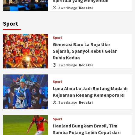
Spiritual yang Menyentuh
3 weeks ago
Redaksi
Sport
Sport
Generasi Baru La Roja Ukir
Sejarah, Spanyol Rebut Gelar
Dunia Kedua
2 weeks ago
Redaksi
Sport
Luna Alina Lo Jadi Bintang Muda di
Kejuaraan Renang Kemenpora RI
3 weeks ago
Redaksi
Sport
Haaland Bungkam Brasil, Tim
Samba Pulang Lebih Cepat dari