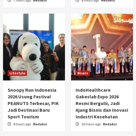
7 hours ago
Redaksi
8 hours ago
Redaksi
Lifestyle
Bisnis
Snoopy Run Indonesia
IndoHealthcare
2026 Usung Festival
Gakeslab Expo 2026
PEANUTS Terbesar, PIK
Resmi Bergulir, Jadi
Jadi Destinasi Baru
Ajang Bisnis dan Inovasi
Sport Tourism
Industri Kesehatan
8 hours ago
Redaksi
16 hours ago
Redaksi