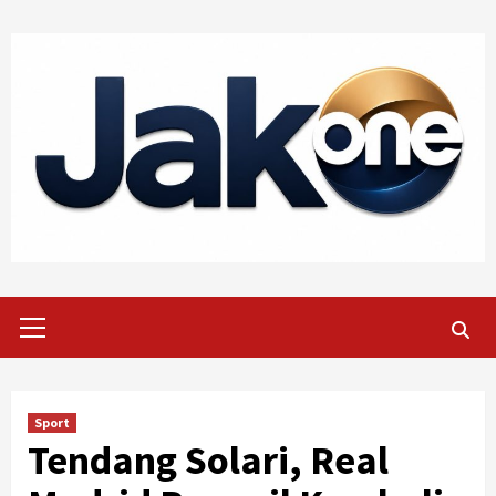
Skip
to
content
Primary
Menu
Sport
Tendang Solari, Real