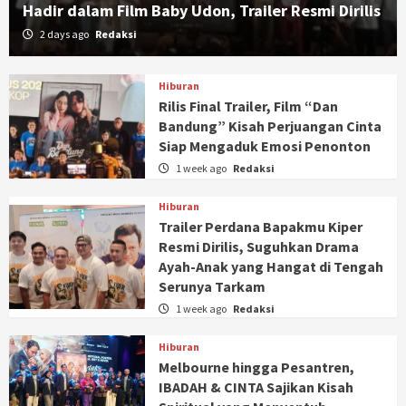
Hadir dalam Film Baby Udon, Trailer Resmi Dirilis
2 days ago
Redaksi
Hiburan
Rilis Final Trailer, Film “Dan
Bandung” Kisah Perjuangan Cinta
Siap Mengaduk Emosi Penonton
1 week ago
Redaksi
Hiburan
Trailer Perdana Bapakmu Kiper
Resmi Dirilis, Suguhkan Drama
Ayah-Anak yang Hangat di Tengah
Serunya Tarkam
1 week ago
Redaksi
Hiburan
Melbourne hingga Pesantren,
IBADAH & CINTA Sajikan Kisah