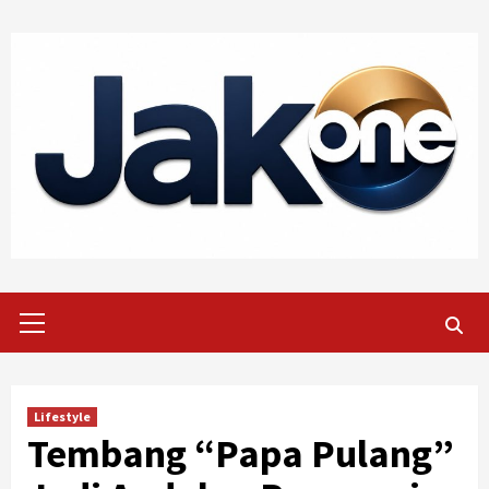
Skip
to
content
Primary
Menu
Lifestyle
Tembang “Papa Pulang”