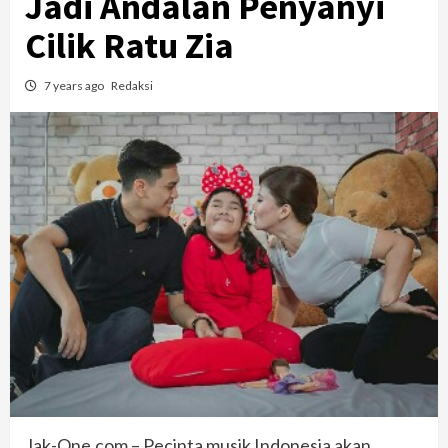
Jadi Andalan Penyanyi
Cilik Ratu Zia
7 years ago
Redaksi
Jak-One.com – Pecinta musik Indonesia akan