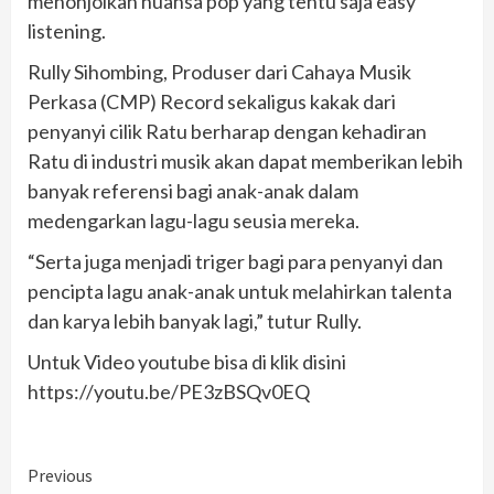
menonjolkan nuansa pop yang tentu saja easy
listening.
Rully Sihombing, Produser dari Cahaya Musik
Perkasa (CMP) Record sekaligus kakak dari
penyanyi cilik Ratu berharap dengan kehadiran
Ratu di industri musik akan dapat memberikan lebih
banyak referensi bagi anak-anak dalam
medengarkan lagu-lagu seusia mereka.
“Serta juga menjadi triger bagi para penyanyi dan
pencipta lagu anak-anak untuk melahirkan talenta
dan karya lebih banyak lagi,” tutur Rully.
Untuk Video youtube bisa di klik disini
https://youtu.be/PE3zBSQv0EQ
Continue
Previous