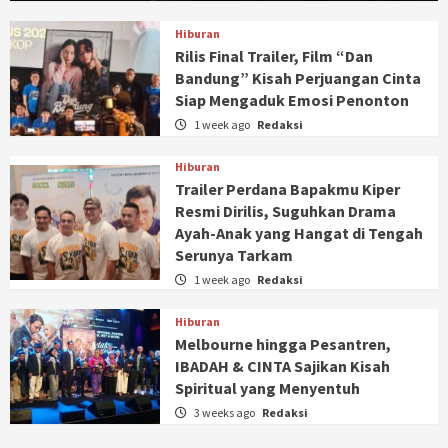
Hiburan
Rilis Final Trailer, Film “Dan
Bandung” Kisah Perjuangan Cinta
Siap Mengaduk Emosi Penonton
1 week ago
Redaksi
Hiburan
Trailer Perdana Bapakmu Kiper
Resmi Dirilis, Suguhkan Drama
Ayah-Anak yang Hangat di Tengah
Serunya Tarkam
1 week ago
Redaksi
Hiburan
Melbourne hingga Pesantren,
IBADAH & CINTA Sajikan Kisah
Spiritual yang Menyentuh
3 weeks ago
Redaksi