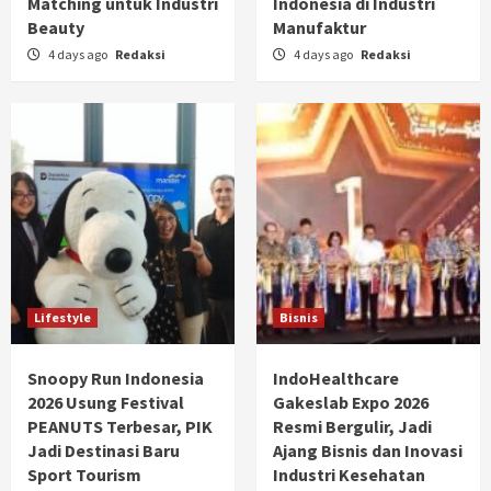
Matching untuk Industri
Indonesia di Industri
Beauty
Manufaktur
4 days ago
Redaksi
4 days ago
Redaksi
Lifestyle
Bisnis
Snoopy Run Indonesia
IndoHealthcare
2026 Usung Festival
Gakeslab Expo 2026
PEANUTS Terbesar, PIK
Resmi Bergulir, Jadi
Jadi Destinasi Baru
Ajang Bisnis dan Inovasi
Sport Tourism
Industri Kesehatan