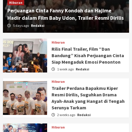
Hiburan
Perjuangan Cinta Fanny Kondoh dan Hajime
Hadir dalam Film Baby Udon, Trailer Resmi Dirilis
5 days ago
Redaksi
Hiburan
Rilis Final Trailer, Film “Dan
Bandung” Kisah Perjuangan Cinta
Siap Mengaduk Emosi Penonton
1 week ago
Redaksi
Hiburan
Trailer Perdana Bapakmu Kiper
Resmi Dirilis, Suguhkan Drama
Ayah-Anak yang Hangat di Tengah
Serunya Tarkam
2 weeks ago
Redaksi
Hiburan