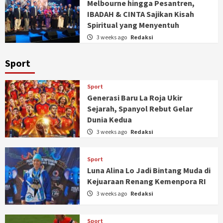
Melbourne hingga Pesantren,
IBADAH & CINTA Sajikan Kisah
Spiritual yang Menyentuh
3 weeks ago
Redaksi
Sport
Sport
Generasi Baru La Roja Ukir
Sejarah, Spanyol Rebut Gelar
Dunia Kedua
3 weeks ago
Redaksi
Sport
Luna Alina Lo Jadi Bintang Muda di
Kejuaraan Renang Kemenpora RI
3 weeks ago
Redaksi
Sport