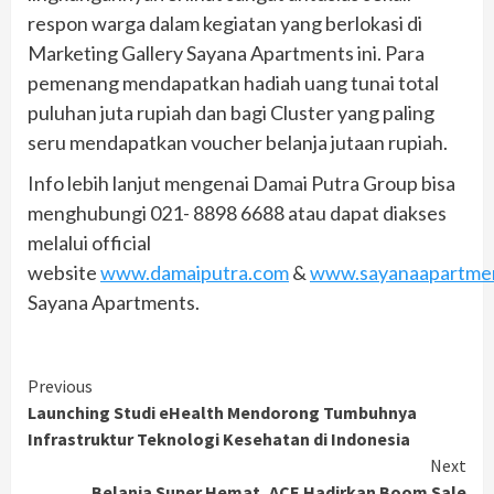
respon warga dalam kegiatan yang berlokasi di
Marketing Gallery Sayana Apartments ini. Para
pemenang mendapatkan hadiah uang tunai total
puluhan juta rupiah dan bagi Cluster yang paling
seru mendapatkan voucher belanja jutaan rupiah.
Info lebih lanjut mengenai Damai Putra Group bisa
menghubungi 021- 8898 6688 atau dapat diakses
melalui official
website
www.damaiputra.com
&
www.sayanaapartme
Sayana Apartments.
Continue
Previous
Launching Studi eHealth Mendorong Tumbuhnya
Reading
Infrastruktur Teknologi Kesehatan di Indonesia
Next
Belanja Super Hemat, ACE Hadirkan Boom Sale