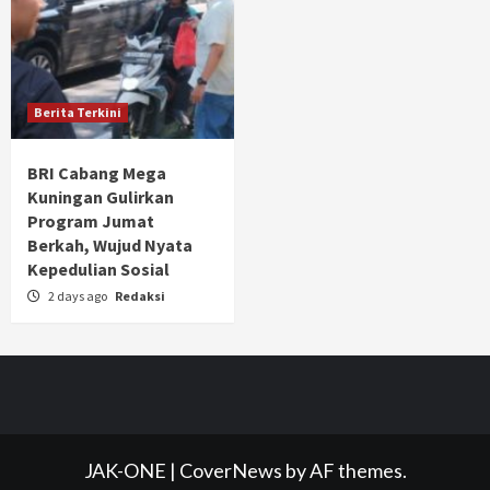
Berita Terkini
BRI Cabang Mega
Kuningan Gulirkan
Program Jumat
Berkah, Wujud Nyata
Kepedulian Sosial
2 days ago
Redaksi
JAK-ONE
|
CoverNews
by AF themes.