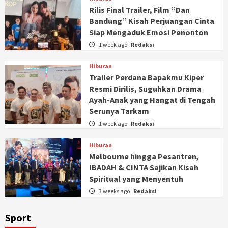
Rilis Final Trailer, Film “Dan
Bandung” Kisah Perjuangan Cinta
Siap Mengaduk Emosi Penonton
1 week ago
Redaksi
Hiburan
Trailer Perdana Bapakmu Kiper
Resmi Dirilis, Suguhkan Drama
Ayah-Anak yang Hangat di Tengah
Serunya Tarkam
1 week ago
Redaksi
Hiburan
Melbourne hingga Pesantren,
IBADAH & CINTA Sajikan Kisah
Spiritual yang Menyentuh
3 weeks ago
Redaksi
Sport