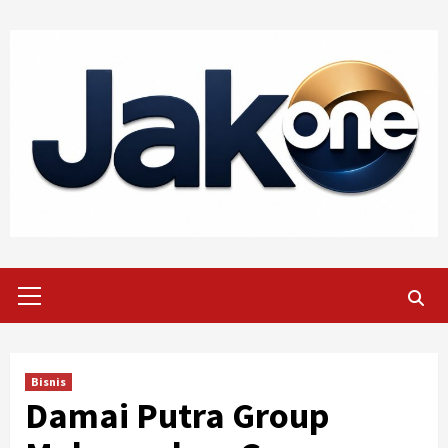
Skip
to
content
Primary
Menu
Bisnis
Damai Putra Group