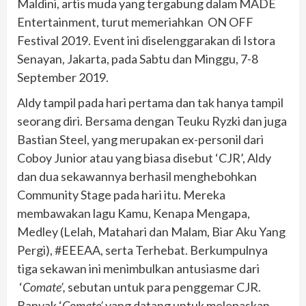
Maldini, artis muda yang tergabung dalam MADE
Entertainment, turut memeriahkan ON OFF
Festival 2019. Event ini diselenggarakan di Istora
Senayan, Jakarta, pada Sabtu dan Minggu, 7-8
September 2019.
Aldy tampil pada hari pertama dan tak hanya tampil
seorang diri. Bersama dengan Teuku Ryzki dan juga
Bastian Steel, yang merupakan ex-personil dari
Coboy Junior atau yang biasa disebut ‘CJR’, Aldy
dan dua sekawannya berhasil menghebohkan
Community Stage pada hari itu. Mereka
membawakan lagu Kamu, Kenapa Mengapa,
Medley (Lelah, Matahari dan Malam, Biar Aku Yang
Pergi), #EEEAA, serta Terhebat. Berkumpulnya
tiga sekawan ini menimbulkan antusiasme dari
‘
Comate’,
sebutan untuk para penggemar CJR.
Banyak ‘
Comate’
yang datang untuk melepaskan