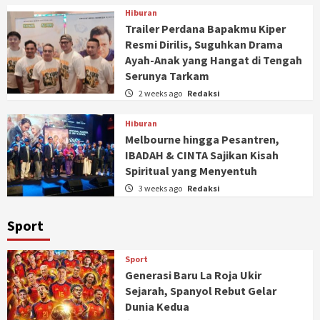
Hiburan
Trailer Perdana Bapakmu Kiper
Resmi Dirilis, Suguhkan Drama
Ayah-Anak yang Hangat di Tengah
Serunya Tarkam
2 weeks ago
Redaksi
Hiburan
Melbourne hingga Pesantren,
IBADAH & CINTA Sajikan Kisah
Spiritual yang Menyentuh
3 weeks ago
Redaksi
Sport
Sport
Generasi Baru La Roja Ukir
Sejarah, Spanyol Rebut Gelar
Dunia Kedua