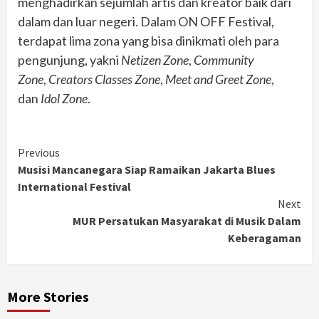
menghadirkan sejumlah artis dan kreator baik dari
dalam dan luar negeri. Dalam ON OFF Festival,
terdapat lima zona yang bisa dinikmati oleh para
pengunjung, yakni
Netizen Zone
,
Community
Zone
,
Creators Classes Zone
,
Meet and Greet Zone
,
dan
Idol Zone
.
Continue
Previous
Musisi Mancanegara Siap Ramaikan Jakarta Blues
Reading
International Festival
Next
MUR Persatukan Masyarakat di Musik Dalam
Keberagaman
More Stories