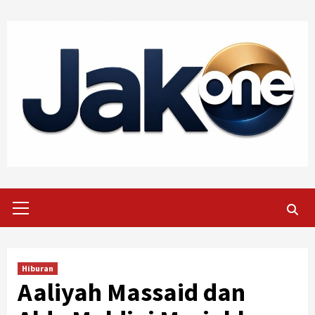
Skip
to
content
Primary
Menu
Hiburan
Aaliyah Massaid dan