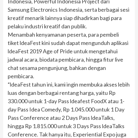
Indonesia, Powerful Indonesia Project dari
Samsung Electronics Indonesia, serta berbagai sesi
kreatif menarik lainnya siap dihadirkan bagi para
pelaku industri kreatif dan publik.
Menambah kenyamanan peserta, para pembeli
tiket ldeaFest kini sudah dapat mengunduh aplikasi
ldeaFest 2019 Age of Pride untuk mengetahui
jadwal acara, biodata pembicara, hingga fitur live
chat sesama pengunjung, bahkan dengan
pembicara.
“ldeaFest tahun ini, kami ingin membuka akses lebih
luas dengan berbagai rentang harga, yaitu Rp
330.000 untuk 1-day Pass ldeafest FoodX atau 1-
day Pass Idea Comedy, Rp 1.045.000 untuk 1 Day
Pass Conference atau 2 Days Pass ldeaTalks,
hingga Rp 1.815.000 untuk 3 Days Pass ldeaTalks
Conference. Tak hanya itu, Experiential Expo juga