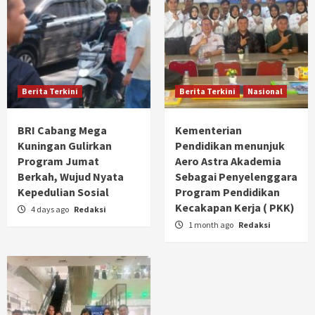
Berita Terkini
Berita Terkini
Nasional
BRI Cabang Mega
Kementerian
Kuningan Gulirkan
Pendidikan menunjuk
Program Jumat
Aero Astra Akademia
Berkah, Wujud Nyata
Sebagai Penyelenggara
Kepedulian Sosial
Program Pendidikan
Kecakapan Kerja ( PKK)
4 days ago
Redaksi
1 month ago
Redaksi