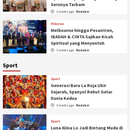
Serunya Tarkam
2 weeks ago
Redaksi
Hiburan
Melbourne hingga Pesantren,
IBADAH & CINTA Sajikan Kisah
Spiritual yang Menyentuh
3 weeks ago
Redaksi
Sport
Sport
Generasi Baru La Roja Ukir
Sejarah, Spanyol Rebut Gelar
Dunia Kedua
3 weeks ago
Redaksi
Sport
Luna Alina Lo Jadi Bintang Muda di