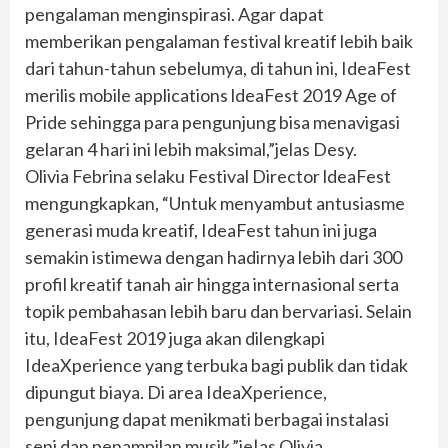
pengalaman menginspirasi. Agar dapat
memberikan pengalaman festival kreatif lebih baik
dari tahun-tahun sebelumya, di tahun ini, IdeaFest
merilis mobile applications ldeaFest 2019 Age of
Pride sehingga para pengunjung bisa menavigasi
gelaran 4 hari ini lebih maksimal,”jelas Desy.
Olivia Febrina selaku Festival Director ldeaFest
mengungkapkan, “Untuk menyambut antusiasme
generasi muda kreatif, IdeaFest tahun ini juga
semakin istimewa dengan hadirnya lebih dari 300
profil kreatif tanah air hingga internasional serta
topik pembahasan lebih baru dan bervariasi. Selain
itu, IdeaFest 2019 juga akan dilengkapi
IdeaXperience yang terbuka bagi publik dan tidak
dipungut biaya. Di area IdeaXperience,
pengunjung dapat menikmati berbagai instalasi
seni dan penampilan musik,”je|as Olivia.