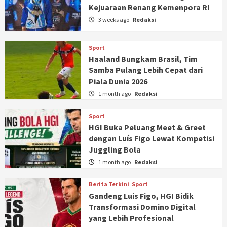
Kejuaraan Renang Kemenpora RI
3 weeks ago
Redaksi
Sport
Haaland Bungkam Brasil, Tim
Samba Pulang Lebih Cepat dari
Piala Dunia 2026
1 month ago
Redaksi
Sport
HGI Buka Peluang Meet & Greet
dengan Luís Figo Lewat Kompetisi
Juggling Bola
1 month ago
Redaksi
Berita Terkini
Sport
Gandeng Luis Figo, HGI Bidik
Transformasi Domino Digital
yang Lebih Profesional