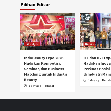
Pilihan Editor
Lifestyle
Bisnis
IndoBeauty Expo 2026
ILF dan IGT Exp
Hadirkan Kompetisi,
Hadirkan Inova
Seminar, dan Business
Perkuat Posisi
Matching untuk Industri
di Industri Man
Beauty
1 day ago
Redak
1 day ago
Redaksi