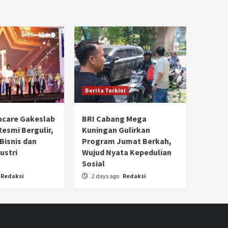
Berita Terkini
hcare Gakeslab
BRI Cabang Mega
Resmi Bergulir,
Kuningan Gulirkan
 Bisnis dan
Program Jumat Berkah,
ustri
Wujud Nyata Kepedulian
Sosial
Redaksi
2 days ago
Redaksi