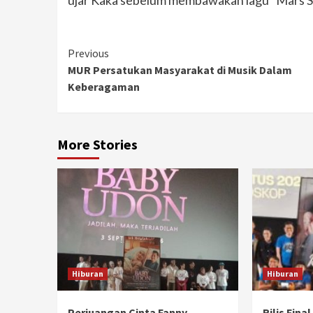
Continue
Previous
MUR Persatukan Masyarakat di Musik Dalam
Reading
Keberagaman
More Stories
Hiburan
Hiburan
Perjuangan Cinta Fanny
Rilis Fina