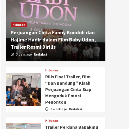
Hiburan
Perjuangan Cinta Fanny Kondoh dan
Hajime Hadir dalam Film Baby Udon,
Trailer Resmi Dirilis
3 days ago
Redaksi
Hiburan
Rilis Final Trailer, Film
“Dan Bandung” Kisah
Perjuangan Cinta Siap
Mengaduk Emosi
Penonton
1 week ago
Redaksi
Hiburan
Trailer Perdana Bapakmu