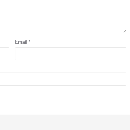
Ducati semakin istimewa dengan peluncuran
Collezione 100, sebuah koleksi motor edisi
terbatas yang mengangkat kembali sejumlah
livery paling...
Email
*