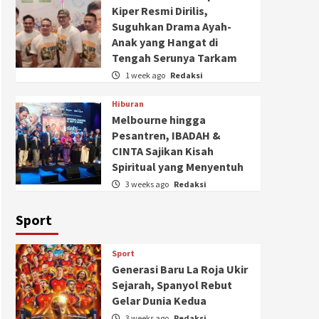
Kiper Resmi Dirilis,
Suguhkan Drama Ayah-
Anak yang Hangat di
Tengah Serunya Tarkam
1 week ago
Redaksi
Hiburan
Melbourne hingga
Pesantren, IBADAH &
CINTA Sajikan Kisah
Spiritual yang Menyentuh
3 weeks ago
Redaksi
Sport
Sport
Generasi Baru La Roja Ukir
Sejarah, Spanyol Rebut
Gelar Dunia Kedua
3 weeks ago
Redaksi