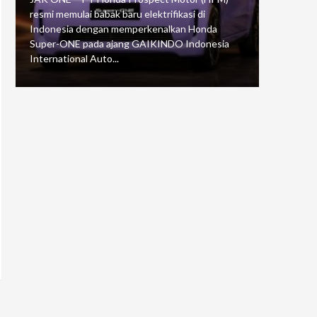
resmi memulai babak baru elektrifikasi di
mengawali
Indonesia dengan memperkenalkan Honda
Putaran 5 
Super-ONE pada ajang GAIKINDO Indonesia
Motorspor
International Auto...
yang...