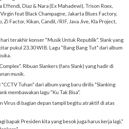
ta Effendi, Diaz & Nara (Ex Mahadewi), Trison Roxx,
 Virgin feat Black Champagne, Jakarta Blues Factory,
 Zi Factor, Kikan, Candil, /RIF, Java Jive, Kla Project,
ari terakhir konser “Musik Untuk Republik”. Slank yang
kitar pukul 23.30 WIB. Lagu “Bang Bang Tut” dari album
buka.
mplex”. Ribuan Slankers (fans Slank) yang hadir di
unan musik.
“CCTV Tuhan” dari album yang baru dirilis “Slanking
Slank membawakan lagu “Ku Tak Bisa”.
Virus di bagian depan tampil begitu atraktif di atas
bagi bapak Presiden kita yang besok juga harus kerja lagi,”
lankers”