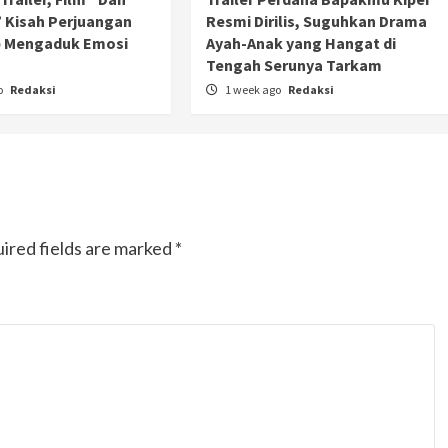
 Kisah Perjuangan
Resmi Dirilis, Suguhkan Drama
p Mengaduk Emosi
Ayah-Anak yang Hangat di
n
Tengah Serunya Tarkam
o
Redaksi
1 week ago
Redaksi
ired fields are marked
*
Otomotif
Ducati Collezione 100 Debut di
Mugello, Usung 10 Desain Bersejarah
2 months ago
Redaksi
JAK ONE – Perayaan satu abad perjalanan