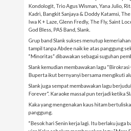
Kondologit, Trio Agus Wisman, Yana Julio, Ri
Kadri, Bangkit Sanjaya & Doddy Katamsi, The
Iwa K + Laze, Glenn Fredly, The Fly, Saint Loco,
God Bless, PAS Band, Slank.
Grup band Slank sukses menutup kemeriahan h
tampil tanpa Abdee naik ke atas panggung se
“Minoritas” dibawakan sebagai suguhan pem
Slank kemudian membawakan lagu “Birokrasi Co
Buperta ikut bernyanyi bersama mengikuti al
Slank juga sempat membawakan lagu berjudul 
Forever”. Karaoke massal pun terjadi ketika 
Kaka yang mengenakan kaus hitam bertuliskan 
panggung.
“Besok hari Senin kerja lagi. Itu berlaku juga 
ujar Kaka sebelum membawakan lagu “Mars S