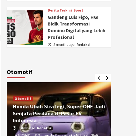
Berita Terkini
Sport
Gandeng Luis Figo, HGI
Bidik Transformasi
Domino Digital yang Lebih
Profesional
2 months ago
Redaksi
Otomotif
Otomotif
Otomotif
Honda Ubah Strategi, Super-ONE Jadi
Diva Is
Senjata Perdana di Pasar EV
pada Ku
Indonesia
Pasuru
6 days ago
Redaksi
4 weeks
JAK ONE – PT Honda Prospect Motor (HPM)
JAK ONE 