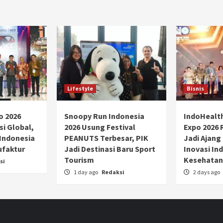
Lifestyle
Bisnis
o 2026
Snoopy Run Indonesia
IndoHealt
si Global,
2026 Usung Festival
Expo 2026 
 Indonesia
PEANUTS Terbesar, PIK
Jadi Ajang
ufaktur
Jadi Destinasi Baru Sport
Inovasi Ind
Tourism
Kesehatan
si
1 day ago
Redaksi
2 days ago