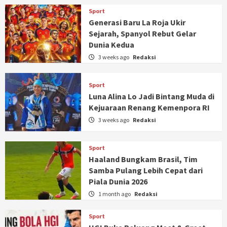
Sport
Generasi Baru La Roja Ukir
Sejarah, Spanyol Rebut Gelar
Dunia Kedua
3 weeks ago
Redaksi
Sport
Luna Alina Lo Jadi Bintang Muda di
Kejuaraan Renang Kemenpora RI
3 weeks ago
Redaksi
Sport
Haaland Bungkam Brasil, Tim
Samba Pulang Lebih Cepat dari
Piala Dunia 2026
1 month ago
Redaksi
Sport