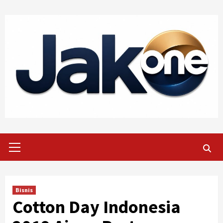
Skip
to
content
Primary
Menu
Bisnis
Cotton Day Indonesia