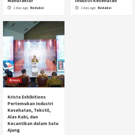
Manufaktur
Industri Kesehatan
1 day ago
Redaksi
1 day ago
Redaksi
Bisnis
Krista Exhibitions
Pertemukan Industri
Kesehatan, Tekstil,
Alas Kaki, dan
Kecantikan dalam Satu
Ajang