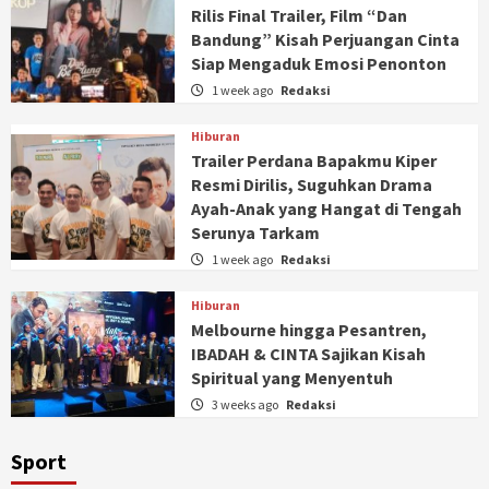
Rilis Final Trailer, Film “Dan
Bandung” Kisah Perjuangan Cinta
Siap Mengaduk Emosi Penonton
1 week ago
Redaksi
Hiburan
Trailer Perdana Bapakmu Kiper
Resmi Dirilis, Suguhkan Drama
Ayah-Anak yang Hangat di Tengah
Serunya Tarkam
1 week ago
Redaksi
Hiburan
Melbourne hingga Pesantren,
IBADAH & CINTA Sajikan Kisah
Spiritual yang Menyentuh
3 weeks ago
Redaksi
Sport