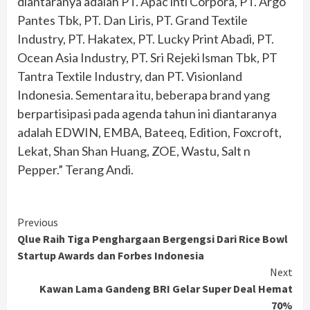
diantaranya adalah PT. Apac lnti Corpora, PT. Argo
Pantes Tbk, PT. Dan Liris, PT. Grand Textile
Industry, PT. Hakatex, PT. Lucky Print Abadi, PT.
Ocean Asia Industry, PT. Sri Rejeki lsman Tbk, PT
Tantra Textile Industry, dan PT. Visionland
Indonesia. Sementara itu, beberapa brand yang
berpartisipasi pada agenda tahun ini diantaranya
adalah EDWIN, EMBA, Bateeq, Edition, Foxcroft,
Lekat, Shan Shan Huang, ZOE, Wastu, Salt n
Pepper.” Terang Andi.
Continue
Previous
Qlue Raih Tiga Penghargaan Bergengsi Dari Rice Bowl
Reading
Startup Awards dan Forbes Indonesia
Next
Kawan Lama Gandeng BRI Gelar Super Deal Hemat
70%