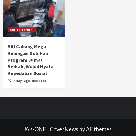
Berita Terkini
BRI Cabang Mega
Kuningan Gulirkan
Program Jumat
Berkah, Wujud Nyata
Kepedulian Sosial
2 days ago
Redaksi
JAK-ONE
|
CoverNews
by AF themes.