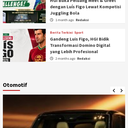
HGI Buka Peluang Meet & Greet
dengan Luís Figo Lewat Kompetisi
Juggling Bola
1 month ago
Redaksi
Berita Terkini
Sport
Gandeng Luis Figo, HGI Bidik
Transformasi Domino Digital
yang Lebih Profesional
2 months ago
Redaksi
Otomotif