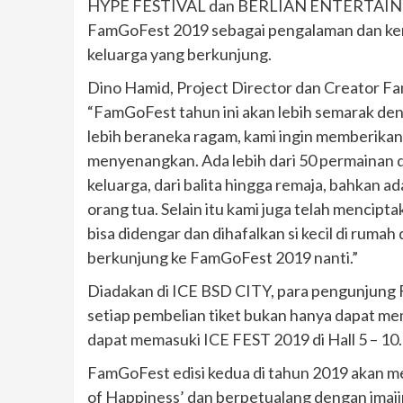
HYPE FESTIVAL dan BERLIAN ENTERTAINM
FamGoFest 2019 sebagai pengalaman dan ken
keluarga yang berkunjung.
Dino Hamid, Project Director dan Creator F
“FamGoFest tahun ini akan lebih semarak de
lebih beraneka ragam, kami ingin memberikan 
menyenangkan. Ada lebih dari 50 permainan dan
keluarga, dari balita hingga remaja, bahkan ad
orang tua. Selain itu kami juga telah menc
bisa didengar dan dihafalkan si kecil di ru
berkunjung ke FamGoFest 2019 nanti.”
Diadakan di ICE BSD CITY, para pengunjung 
setiap pembelian tiket bukan hanya dapat mem
dapat memasuki ICE FEST 2019 di Hall 5 – 10.
FamGoFest edisi kedua di tahun 2019 akan
of Happiness’ dan berpetualang dengan imaji