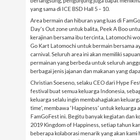
berlangsung, pengunjung juga dapat menikm
yang sama di ICE BSD Hall 5 – 10.
Area bermain dan hiburan yang luas di FamGo
Day’s Out zone untuk balita, Peek A Boo untu
kerajinan bersama ibu tercinta, Latomochi wor
Go Kart Latomochi untuk bermain bersama a
carnival. Seluruh area ini akan memiliki sap
permainan yang berbeda untuk seluruh angg
berbagai jenis jajanan dan makanan yang dapat
Christian Soeseno, selaku CEO dari Hype Fe
festival buat semua keluarga Indonesia, seba
keluarga selalu ingin membahagiakan keluarga
time’, membawa ‘Happiness’ untuk keluarga a
FamGoFest ini. Begitu banyak kegiatan dan k
2019 Kingdom of Happiness, setiap tahun kam
beberapa kolaborasi menarik yang akan kami 