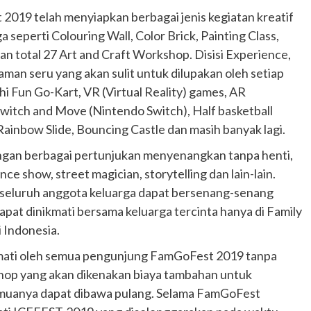
Ducati semakin istimewa dengan peluncuran
019 telah menyiapkan berbagai jenis kegiatan kreatif
Collezione 100, sebuah koleksi motor edisi
a seperti Colouring Wall, Color Brick, Painting Class,
terbatas yang mengangkat kembali sejumlah
an total 27 Art and Craft Workshop. Disisi Experience,
livery paling...
n seru yang akan sulit untuk dilupakan oleh setiap
i Fun Go-Kart, VR (Virtual Reality) games, AR
witch and Move (Nintendo Switch), Half basketball
ainbow Slide, Bouncing Castle dan masih banyak lagi.
ngan berbagai pertunjukan menyenangkan tanpa henti,
nce show, street magician, storytelling dan lain-lain.
 seluruh anggota keluarga dapat bersenang-senang
apat dinikmati bersama keluarga tercinta hanya di Family
i Indonesia.
kmati oleh semua pengunjung FamGoFest 2019 tanpa
hop yang akan dikenakan biaya tambahan untuk
muanya dapat dibawa pulang. Selama FamGoFest