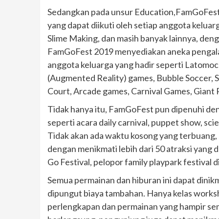
Sedangkan pada unsur Education,FamGoFest 2
yang dapat diikuti oleh setiap anggota keluarg
Slime Making, dan masih banyak lainnya, deng
FamGoFest 2019 menyediakan aneka pengalama
anggota keluarga yang hadir seperti Latomoch
(Augmented Reality) games, Bubble Soccer, S
Court, Arcade games, Carnival Games, Giant R
Tidak hanya itu, FamGoFest pun dipenuhi de
seperti acara daily carnival, puppet show, scie
Tidak akan ada waktu kosong yang terbuang,
dengan menikmati lebih dari 50 atraksi yang d
Go Festival, pelopor family playpark festival d
Semua permainan dan hiburan ini dapat dini
dipungut biaya tambahan. Hanya kelas works
perlengkapan dan permainan yang hampir se