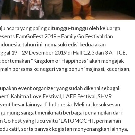
ju acara yang paling ditunggu-tunggu oleh keluarga
resents FamGoFest 2019 – Family Go Festival dan
Indonesia, tahun ini memasuki edisi kedua akan
nggal 19 – 29 Desember 2019 di Hall 1,2,3 dan 3 A – ICE,
 bertemakan “Kingdom of Happiness” akan mengajak
ain bersama ke negeri yang penuh imajinasi, keceriaan,
upakan event organizer yang sudah dikenal sebagai
erti Kahitna Love Festival, LAFF Festival, SHVR
 besar lainnya di Indonesia. Melihat kesuksesan
ngunjung sangat menikmati berbagai penampilan dari
Fam Go Fest yang lucu yaitu ‘LATOMOCHI’, permainan
an edukatif, serta banyak kegiatan menyenangkan lainnya,