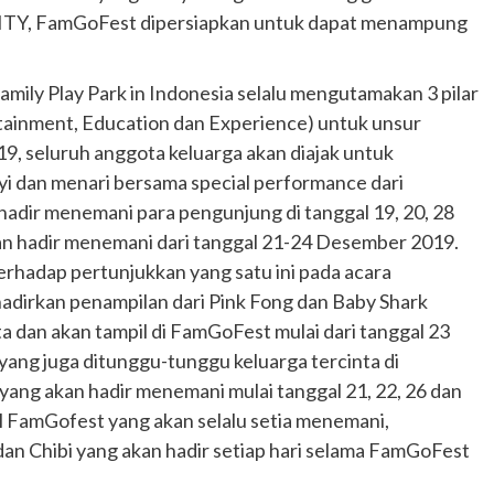
 CITY, FamGoFest dipersiapkan untuk dapat menampung
mily Play Park in Indonesia selalu mengutamakan 3 pilar
rtainment, Education dan Experience) untuk unsur
, seluruh anggota keluarga akan diajak untuk
i dan menari bersama special performance dari
hadir menemani para pengunjung di tanggal 19, 20, 28
an hadir menemani dari tanggal 21-24 Desember 2019.
rhadap pertunjukkan yang satu ini pada acara
irkan penampilan dari Pink Fong dan Baby Shark
a dan akan tampil di FamGoFest mulai dari tanggal 23
yang juga ditunggu-tunggu keluarga tercinta di
Otomotif
yang akan hadir menemani mulai tanggal 21, 22, 26 dan
Ducati Collezione 100 Debut di
l FamGofest yang akan selalu setia menemani,
Mugello, Usung 10 Desain Bersejarah
n Chibi yang akan hadir setiap hari selama FamGoFest
2 months ago
Redaksi
JAK ONE – Perayaan satu abad perjalanan