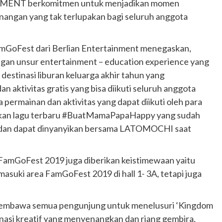
ENT berkomitmen untuk menjadikan momen
angan yang tak terlupakan bagi seluruh anggota
amGoFest dari Berlian Entertainment menegaskan,
ngan unsur entertainment – education experience yang
destinasi liburan keluarga akhir tahun yang
 aktivitas gratis yang bisa diikuti seluruh anggota
a permainan dan aktivitas yang dapat diikuti oleh para
iptakan lagu terbaru #BuatMamaPapaHappy yang sudah
mah dan dapat dinyanyikan bersama LATOMOCHI saat
FamGoFest 2019 juga diberikan keistimewaan yaitu
asuki area FamGoFest 2019 di hall 1- 3A, tetapi juga
 membawa semua pengunjung untuk menelusuri ‘Kingdom
nasi kreatif yang menyenangkan dan riang gembira.