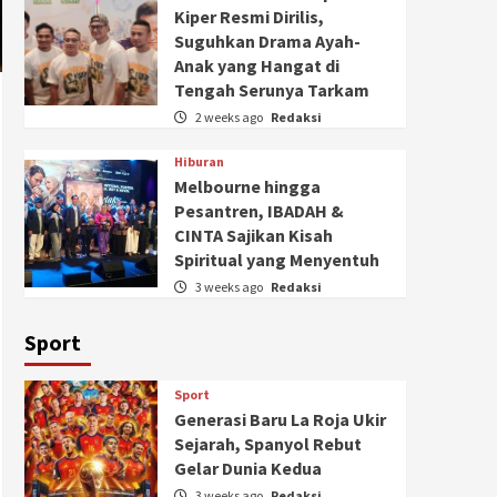
Kiper Resmi Dirilis,
Suguhkan Drama Ayah-
Anak yang Hangat di
Tengah Serunya Tarkam
2 weeks ago
Redaksi
Hiburan
Melbourne hingga
Pesantren, IBADAH &
CINTA Sajikan Kisah
Spiritual yang Menyentuh
3 weeks ago
Redaksi
Sport
Sport
Generasi Baru La Roja Ukir
Sejarah, Spanyol Rebut
Gelar Dunia Kedua
3 weeks ago
Redaksi