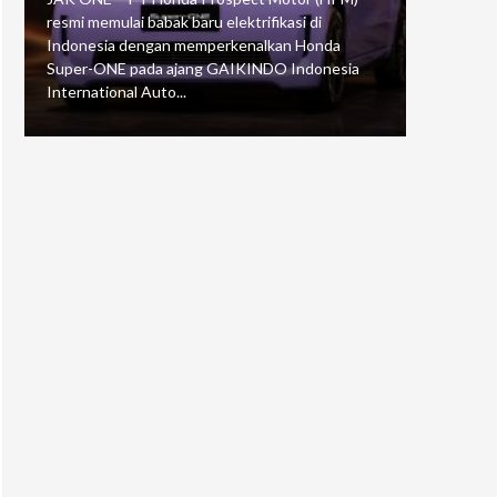
resmi memulai babak baru elektrifikasi di
mengawali
Indonesia dengan memperkenalkan Honda
Putaran 5 
Super-ONE pada ajang GAIKINDO Indonesia
Motorspor
International Auto...
yang...