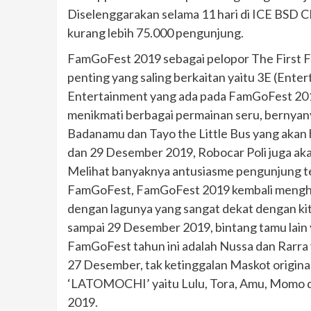
Diselenggarakan selama 11 hari di ICE BSD
kurang lebih 75.000 pengunjung.
FamGoFest 2019 sebagai pelopor The First Fa
penting yang saling berkaitan yaitu 3E (Ente
Entertainment yang ada pada FamGoFest 2019
menikmati berbagai permainan seru, bernyany
Badanamu dan Tayo the Little Bus yang akan 
dan 29 Desember 2019, Robocar Poli juga ak
Melihat banyaknya antusiasme pengunjung te
FamGoFest, FamGoFest 2019 kembali menghad
dengan lagunya yang sangat dekat dengan kit
sampai 29 Desember 2019, bintang tamu lain 
FamGoFest tahun ini adalah Nussa dan Rarra 
27 Desember, tak ketinggalan Maskot origina
‘LATOMOCHI’ yaitu Lulu, Tora, Amu, Momo da
2019.