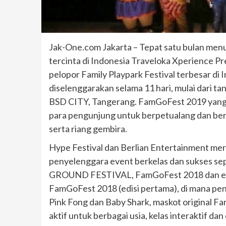
Jak-One.com Jakarta – Tepat satu bulan menu
tercinta di Indonesia Traveloka Xperience P
pelopor Family Playpark Festival terbesar di 
diselenggarakan selama 11 hari, mulai dari ta
BSD CITY, Tangerang. FamGoFest 2019 yang
para pengunjung untuk berpetualang dan berm
serta riang gembira.
Hype Festival dan Berlian Entertainment mer
penyelenggara event berkelas dan sukses sep
GROUND FESTIVAL, FamGoFest 2018 dan event
FamGoFest 2018 (edisi pertama), di mana pe
Pink Fong dan Baby Shark, maskot original 
aktif untuk berbagai usia, kelas interaktif d