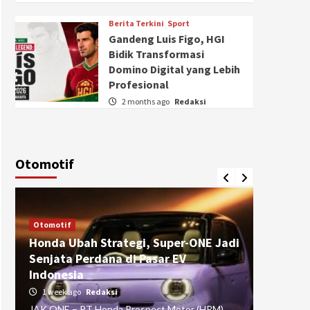
Berita Terkini
Sport
Gandeng Luis Figo, HGI
Bidik Transformasi
Domino Digital yang Lebih
Profesional
2 months ago
Redaksi
Otomotif
Otomotif
Otomotif
Honda Ubah Strategi, Super-ONE Jadi
Diva Is
Senjata Perdana di Pasar EV
pada Ku
Indonesia
Pasuru
1 week ago
Redaksi
4 weeks
JAK ONE – PT Honda Prospect Motor (HPM)
JAK ONE 