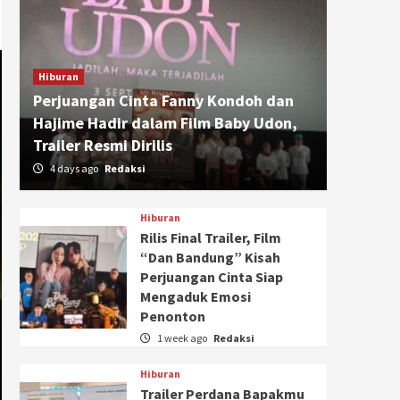
Hiburan
Perjuangan Cinta Fanny Kondoh dan
Hajime Hadir dalam Film Baby Udon,
Trailer Resmi Dirilis
4 days ago
Redaksi
Hiburan
Rilis Final Trailer, Film
“Dan Bandung” Kisah
Perjuangan Cinta Siap
Mengaduk Emosi
Penonton
1 week ago
Redaksi
Hiburan
Trailer Perdana Bapakmu