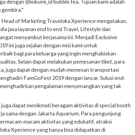
uga dengan @kokumi_id bubble tea. Tujuan kami adalah
 gembira.”
, Head of Marketing Traveloka Xperience mengatakan,
a jasa layanan end to end Travel, Lifestyle dan
 sangat menyambut kerjasama ini. Menjadi Exclusive
9 ini juga sejalan dengan misi kami untuk
baik bagi para keluarga yang ingin menghabiskan
alitas. Selain dapat melakukan pemesanan tiket, para
ota, juga dapat dengan mudah memesan transportasi
enghadiri FamGoFest 2019 dengan lancar. Solusi end-
t menghadirkan pengalaman menyenangkan yang tak
uga dapat menikmati beragam aktivitas di special booth
ja sama dengan Jakarta Aquarium. Para pengunjung
bermacam-macam aktivitas yang edukatif, atraksi
loka Xperience yang hanya bisa didapatkan di