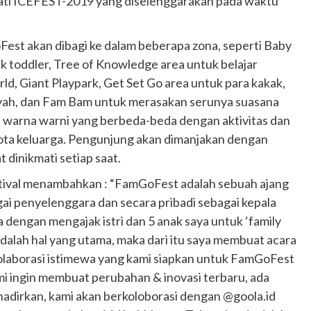
ati ICEFEST-2019 yang diselenggarakan pada waktu
Fest akan dibagi ke dalam beberapa zona, seperti Baby
k toddler, Tree of Knowledge area untuk belajar
ld, Giant Playpark, Get Set Go area untuk para kakak,
yah, dan Fam Bam untuk merasakan serunya suasana
uan warna warni yang berbeda-beda dengan aktivitas dan
ota keluarga. Pengunjung akan dimanjakan dengan
 dinikmati setiap saat.
stival menambahkan : “FamGoFest adalah sebuah ajang
gai penyelenggara dan secara pribadi sebagai kepala
 dengan mengajak istri dan 5 anak saya untuk ‘family
dalah hal yang utama, maka dari itu saya membuat acara
olaborasi istimewa yang kami siapkan untuk FamGoFest
i ingin membuat perubahan & inovasi terbaru, ada
hadirkan, kami akan berkoloborasi dengan @goola.id