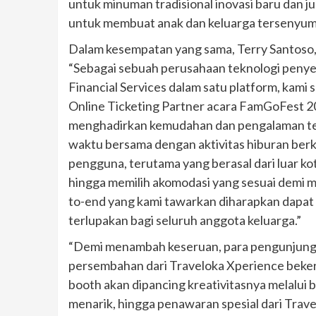
untuk minuman tradisional inovasi baru dan j
untuk membuat anak dan keluarga tersenyum
Dalam kesempatan yang sama, Terry Santoso
“Sebagai sebuah perusahaan teknologi penyedi
Financial Services dalam satu platform, kami
Online Ticketing Partner acara FamGoFest 201
menghadirkan kemudahan dan pengalaman ter
waktu bersama dengan aktivitas hiburan berku
pengguna, terutama yang berasal dari luar k
hingga memilih akomodasi yang sesuai demi m
to-end yang kami tawarkan diharapkan dapa
terlupakan bagi seluruh anggota keluarga.”
“Demi menambah keseruan, para pengunjung j
persembahan dari Traveloka Xperience beker
booth akan dipancing kreativitasnya melalui 
menarik, hingga penawaran spesial dari Trave