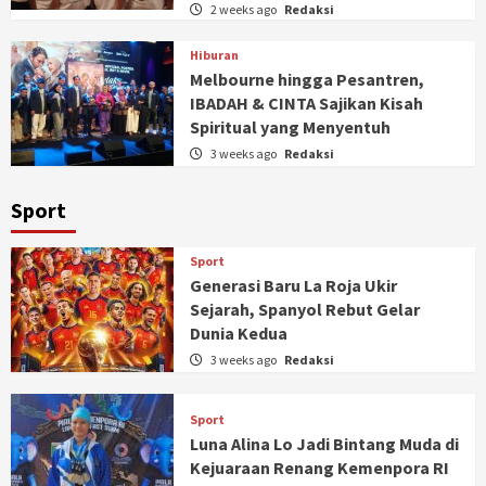
2 weeks ago
Redaksi
Hiburan
Melbourne hingga Pesantren,
IBADAH & CINTA Sajikan Kisah
Spiritual yang Menyentuh
3 weeks ago
Redaksi
Sport
Sport
Generasi Baru La Roja Ukir
Sejarah, Spanyol Rebut Gelar
Dunia Kedua
3 weeks ago
Redaksi
Sport
Luna Alina Lo Jadi Bintang Muda di
Kejuaraan Renang Kemenpora RI