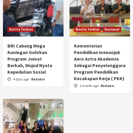
Berita Terkini
Berita Terkini
Nasional
BRI Cabang Mega
Kementerian
Kuningan Gulirkan
Pendidikan menunjuk
Program Jumat
Aero Astra Akademia
Berkah, Wujud Nyata
Sebagai Penyelenggara
Kepedulian Sosial
Program Pendidikan
Kecakapan Kerja ( PKK)
4 days ago
Redaksi
1 month ago
Redaksi