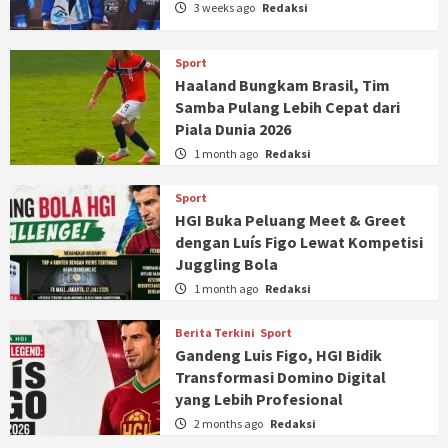
3 weeks ago
Redaksi
Sport
Haaland Bungkam Brasil, Tim
Samba Pulang Lebih Cepat dari
Piala Dunia 2026
1 month ago
Redaksi
Sport
HGI Buka Peluang Meet & Greet
dengan Luís Figo Lewat Kompetisi
Juggling Bola
1 month ago
Redaksi
Berita Terkini
Sport
Gandeng Luis Figo, HGI Bidik
Transformasi Domino Digital
yang Lebih Profesional
2 months ago
Redaksi