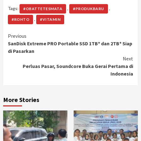
Tags:
,
,
#OBATTETESMATA
#PRODUKBARU
,
#ROHTO
#VITAMIN
Continue
Previous
SanDisk Extreme PRO Portable SSD 1TB* dan 2TB* Siap
Reading
di Pasarkan
Next
Perluas Pasar, Soundcore Buka Gerai Pertama di
Indonesia
More Stories