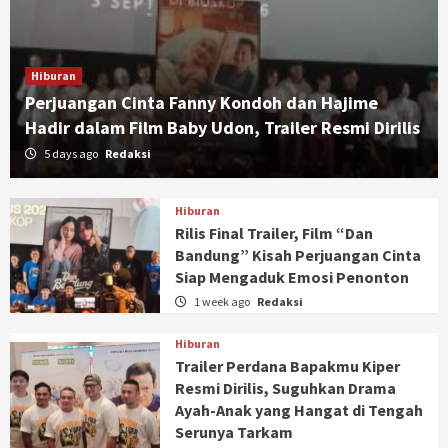
Hiburan
Perjuangan Cinta Fanny Kondoh dan Hajime
Hadir dalam Film Baby Udon, Trailer Resmi Dirilis
5 days ago
Redaksi
Hiburan
Rilis Final Trailer, Film “Dan
Bandung” Kisah Perjuangan Cinta
Siap Mengaduk Emosi Penonton
1 week ago
Redaksi
Hiburan
Trailer Perdana Bapakmu Kiper
Resmi Dirilis, Suguhkan Drama
Ayah-Anak yang Hangat di Tengah
Serunya Tarkam