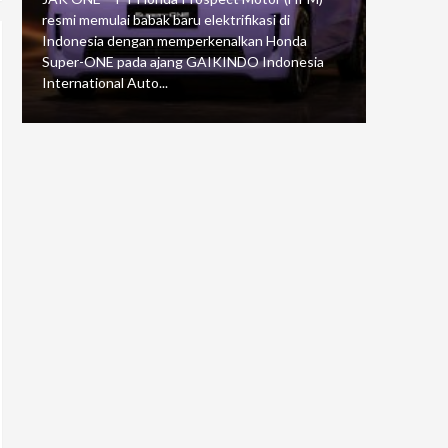
resmi memulai babak baru elektrifikasi di
mengawali
Indonesia dengan memperkenalkan Honda
Putaran 5 
Super-ONE pada ajang GAIKINDO Indonesia
Motorspor
International Auto...
yang...