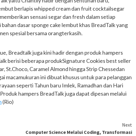
lk yaitu Chantily hadir dengan sentuhan baru,
embut berlapis whipped cream dan fruit cocktailsegar
 memberikan sensasi segar dan fresh dalam setiap
ari bahan dasar sponge cake lembut khas BreadTalk yang
en spesial bersama orangterkasih.
, Breadtalk juga kini hadir dengan produk hampers
lk berisi beberapa produkSignature Cookies best seller
tar, St.Choco, Caramel Almond hingga Strip Chessedan
agai macamukuran ini dibuat khusus untuk para pelanggan
ayaan seperti Tahun baru Imlek, Ramadhan dan Hari
 Produk hampers BreadTalk juga dapat dipesan melalui
m
(Rio)
Next
Computer Science Melalui Coding, Transformasi