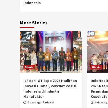
Indonesia
More Stories
Bisnis
Bisnis
ILF dan IGT Expo 2026 Hadirkan
IndoHealt
Inovasi Global, Perkuat Posisi
2026 Resmi
Indonesia di Industri
Bisnis dan
Manufaktur
Kesehata
3 days ago
Redaksi
4 days ag