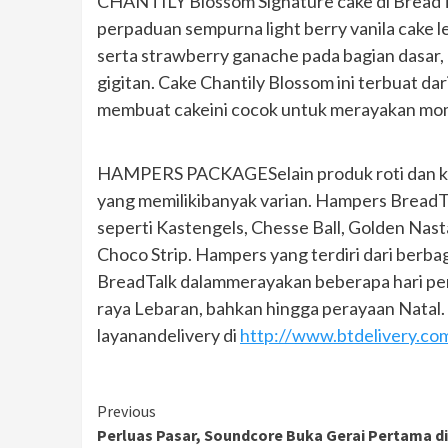
CHANTILY Blossom Signature cake di BreadTa
perpaduan sempurna light berry vanila cake l
serta strawberry ganache pada bagian dasar,
gigitan. Cake Chantily Blossom ini terbuat d
membuat cakeini cocok untuk merayakan mom
HAMPERS PACKAGESelain produk roti dan kue
yang memilikibanyak varian. Hampers BreadTa
seperti Kastengels, Chesse Ball, Golden Nas
Choco Strip. Hampers yang terdiri dari berb
BreadTalk dalammerayakan beberapa hari per
raya Lebaran, bahkan hingga perayaan Natal.
layanandelivery di
http://www.btdelivery.co
Continue
Previous
Perluas Pasar, Soundcore Buka Gerai Pertama di
Reading