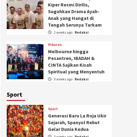
Kiper Resmi Dirilis,
Suguhkan Drama Ayah-
Anak yang Hangat di
Tengah Serunya Tarkam
2 weeks ago
Redaksi
Hiburan
Melbourne hingga
Pesantren, IBADAH &
CINTA Sajikan Kisah
Spiritual yang Menyentuh
3 weeks ago
Redaksi
Sport
Sport
Generasi Baru La Roja Ukir
Sejarah, Spanyol Rebut
Gelar Dunia Kedua
3 weeks ago
Redaksi