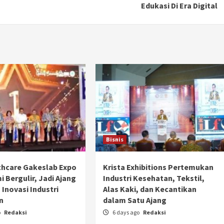
Edukasi Di Era Digital
Bisnis
hcare Gakeslab Expo
Krista Exhibitions Pertemukan
Otomotif
 Bergulir, Jadi Ajang
Industri Kesehatan, Tekstil,
Ducati Collezione 100 Debut di
 Inovasi Industri
Alas Kaki, dan Kecantikan
Mugello, Usung 10 Desain Bersejarah
n
dalam Satu Ajang
2 months ago
Redaksi
o
Redaksi
6 days ago
Redaksi
JAK ONE – Perayaan satu abad perjalanan