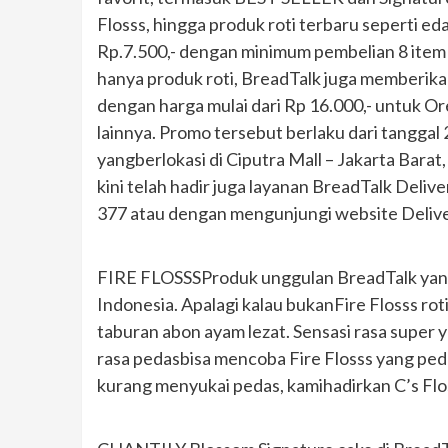
Flosss, hingga produk roti terbaru seperti e
Rp.7.500,- dengan minimum pembelian 8 item (
hanya produk roti, BreadTalk juga memberika
dengan harga mulai dari Rp 16.000,- untuk Or
lainnya. Promo tersebut berlaku dari tanggal 
yangberlokasi di Ciputra Mall – Jakarta Barat
kini telah hadir juga layanan BreadTalk Deliv
377 atau dengan mengunjungi website Delive
FIRE FLOSSSProduk unggulan BreadTalk yang s
Indonesia. Apalagi kalau bukanFire Flosss rot
taburan abon ayam lezat. Sensasi rasa super
rasa pedasbisa mencoba Fire Flosss yang ped
kurang menyukai pedas, kamihadirkan C’s Flos