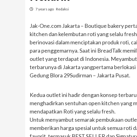
7 years ago
Redaksi
Jak-One.com Jakarta – Boutique bakery pert
kitchen dan kelembutan roti yang selalu fres
berinovasi dalam menciptakan produk roti, cak
para penggemarnya. Saat ini BreadTalk memilik
outlet yang terdapat di Indonesia. Meyambu
terbarunya di Jakarta yangpertama berlokasi d
Gedung Blora 29Sudirman – Jakarta Pusat.
Kedua outlet ini hadir dengan konsep terba
menghadirkan sentuhan open kitchen yang 
mendapatkan Roti yang selalu fresh.
Untuk menyambut semarak pembukaan outlet 
memberikan harga spesial untuk semua roti dan
favorit, termasuk BEST SELLER dan Signature