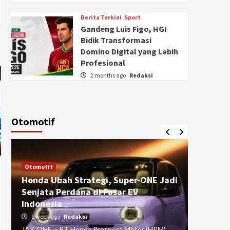
Berita Terkini
Sport
Gandeng Luis Figo, HGI
Bidik Transformasi
Domino Digital yang Lebih
Profesional
2 months ago
Redaksi
Otomotif
Otomotif
Otomotif
Honda Ubah Strategi, Super-ONE Jadi
Diva Is
Senjata Perdana di Pasar EV
pada Ku
Indonesia
Pasuru
1 week ago
Redaksi
4 weeks
JAK ONE – PT Honda Prospect Motor (HPM)
JAK ONE 