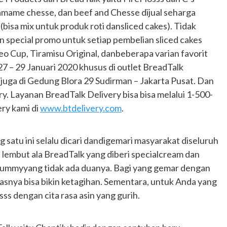
damame chesse, dan beef and Chesse dijual seharga
bisa mix untuk produk roti dansliced cakes). Tidak
n special promo untuk setiap pembelian sliced cakes
eo Cup, Tiramisu Original, danbeberapa varian favorit
27 – 29 Januari 2020 khusus di outlet BreadTalk
, juga di Gedung Blora 29 Sudirman – Jakarta Pusat. Dan
ery. Layanan BreadTalk Delivery bisa bisa melalui 1-500-
ry kami di
www.btdelivery.com
.
atu ini selalu dicari dandigemari masyarakat diseluruh
i lembut ala BreadTalk yang diberi specialcream dan
 yummyyang tidak ada duanya. Bagi yang gemar dengan
asnya bisa bikin ketagihan. Sementara, untuk Anda yang
ss dengan cita rasa asin yang gurih.