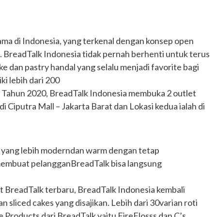
ama di Indonesia, yang terkenal dengan konsep open
h. BreadTalk Indonesia tidak pernah berhenti untuk terus
e dan pastry handal yang selalu menjadi favorite bagi
i lebih dari 200
t Tahun 2020, BreadTalk Indonesia membuka 2 outlet
i Ciputra Mall – Jakarta Barat dan Lokasi kedua ialah di
ru yang lebih moderndan warm dengan tetap
membuat pelangganBreadTalk bisa langsung
BreadTalk terbaru, BreadTalk Indonesia kembali
 sliced cakes yang disajikan. Lebih dari 30varian roti
 Products dari BreadTalk yaitu FireFlosss dan C’s