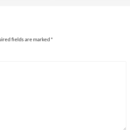
Ducati semakin istimewa dengan peluncuran
Collezione 100, sebuah koleksi motor edisi
terbatas yang mengangkat kembali sejumlah
livery paling...
ired fields are marked
*