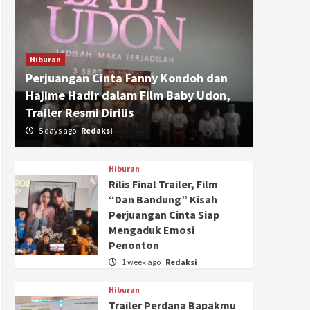
Hiburan
Perjuangan Cinta Fanny Kondoh dan
Hajime Hadir dalam Film Baby Udon,
Trailer Resmi Dirilis
5 days ago
Redaksi
Hiburan
Rilis Final Trailer, Film
“Dan Bandung” Kisah
Perjuangan Cinta Siap
Mengaduk Emosi
Penonton
1 week ago
Redaksi
Hiburan
Trailer Perdana Bapakmu