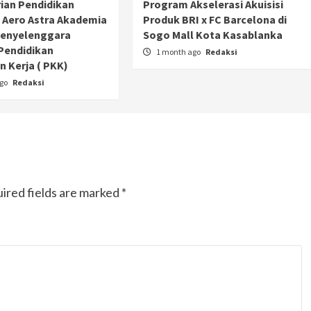
ian Pendidikan
Program Akselerasi Akuisisi
 Aero Astra Akademia
Produk BRI x FC Barcelona di
Penyelenggara
Sogo Mall Kota Kasablanka
Pendidikan
1 month ago
Redaksi
 Kerja ( PKK)
ago
Redaksi
ired fields are marked
*
Otomotif
Ducati Collezione 100 Debut di
Mugello, Usung 10 Desain Bersejarah
2 months ago
Redaksi
JAK ONE – Perayaan satu abad perjalanan