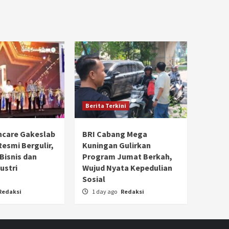
Berita Terkini
hcare Gakeslab
BRI Cabang Mega
Resmi Bergulir,
Kuningan Gulirkan
 Bisnis dan
Program Jumat Berkah,
ustri
Wujud Nyata Kepedulian
Sosial
Redaksi
1 day ago
Redaksi