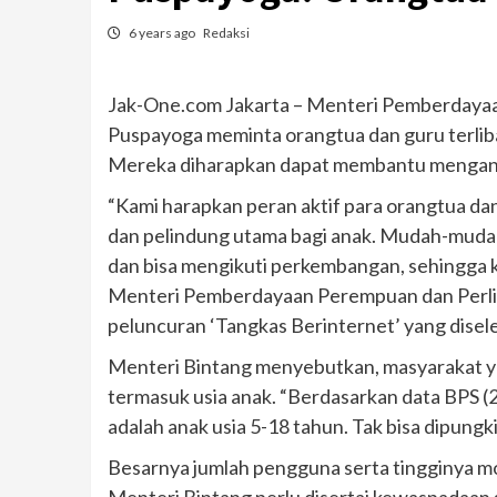
6 years ago
Redaksi
Jak-One.com Jakarta – Menteri Pemberdaya
Puspayoga meminta orangtua dan guru terlib
Mereka diharapkan dapat membantu mengantisi
“Kami harapkan peran aktif para orangtua da
dan pelindung utama bagi anak. Mudah-mudah
dan bisa mengikuti perkembangan, sehingga k
Menteri Pemberdayaan Perempuan dan Perli
peluncuran ‘Tangkas Berinternet’ yang disel
Menteri Bintang menyebutkan, masyarakat ya
termasuk usia anak. “Berdasarkan data BPS 
adalah anak usia 5-18 tahun. Tak bisa dipungkiri
Besarnya jumlah pengguna serta tingginya m
Menteri Bintang perlu disertai kewaspadaan s