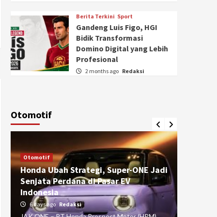
Berita Terkini
Sport
Gandeng Luis Figo, HGI
Bidik Transformasi
Domino Digital yang Lebih
Profesional
2 months ago
Redaksi
Otomotif
Otomotif
Otomotif
Honda Ubah Strategi, Super-ONE Jadi
Diva Is
Senjata Perdana di Pasar EV
pada Ku
Indonesia
Pasuru
6 days ago
Redaksi
4 weeks
JAK ONE – PT Honda Prospect Motor (HPM)
JAK ONE 