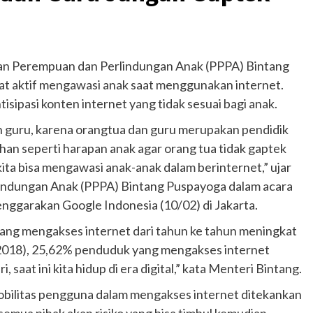
an Perempuan dan Perlindungan Anak (PPPA) Bintang
at aktif mengawasi anak saat menggunakan internet.
pasi konten internet yang tidak sesuai bagi anak.
n guru, karena orangtua dan guru merupakan pendidik
an seperti harapan anak agar orang tua tidak gaptek
ita bisa mengawasi anak-anak dalam berinternet,” ujar
ndungan Anak (PPPA) Bintang Puspayoga dalam acara
enggarakan Google Indonesia (10/02) di Jakarta.
ng mengakses internet dari tahun ke tahun meningkat
(2018), 25,62% penduduk yang mengakses internet
, saat ini kita hidup di era digital,” kata Menteri Bintang.
obilitas pengguna dalam mengakses internet ditekankan
emua pihak akan risiko yang bisa timbul kemudian.