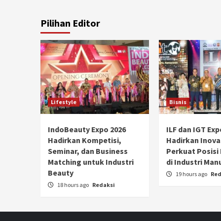
Pilihan Editor
Lifestyle
Bisnis
IndoBeauty Expo 2026
ILF dan IGT Exp
Hadirkan Kompetisi,
Hadirkan Inova
Seminar, dan Business
Perkuat Posisi
Matching untuk Industri
di Industri Man
Beauty
19 hours ago
Red
18 hours ago
Redaksi