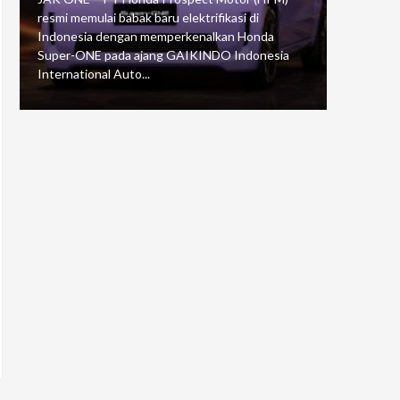
resmi memulai babak baru elektrifikasi di
mengawali
Indonesia dengan memperkenalkan Honda
Putaran 5 
Super-ONE pada ajang GAIKINDO Indonesia
Motorspor
International Auto...
yang...