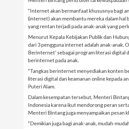
“Internet akan bermanfaat khususnya bagi anak
(internet) akan membantu mereka dalam hal b
yang rentan terjadi pada anak-anak yang perl
Menurut Kepala Kebijakan Publik dan Hubung
dari 3 pengguna internet adalah anak-anak. 
Berinternet’ sebagai program literasi digit
berinternet pada anak.
“Tangkas berinternet menyediakan konten b
literasi digital dan keamanan online kepada 
Puteri Alam.
Dalam kesempatan tersebut, Menteri Bintan
Indonesia karena ikut mendorong peran serta
Menteri Bintang juga menyampaikan pesan k
“Demikian juga bagi anak-anak, mudah-mudaha