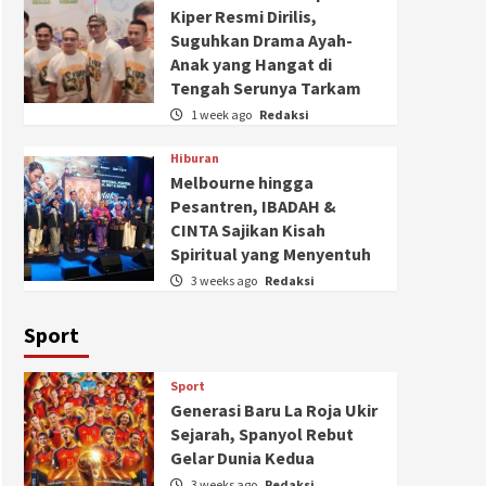
Kiper Resmi Dirilis,
Suguhkan Drama Ayah-
Anak yang Hangat di
Tengah Serunya Tarkam
1 week ago
Redaksi
Hiburan
Melbourne hingga
Pesantren, IBADAH &
CINTA Sajikan Kisah
Spiritual yang Menyentuh
3 weeks ago
Redaksi
Sport
Sport
Generasi Baru La Roja Ukir
Sejarah, Spanyol Rebut
Gelar Dunia Kedua
3 weeks ago
Redaksi