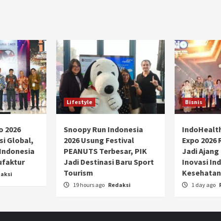
Lifestyle
Bisnis
o 2026
Snoopy Run Indonesia
IndoHealt
si Global,
2026 Usung Festival
Expo 2026 
 Indonesia
PEANUTS Terbesar, PIK
Jadi Ajang
ufaktur
Jadi Destinasi Baru Sport
Inovasi Ind
Tourism
Kesehatan
aksi
19 hours ago
Redaksi
1 day ago