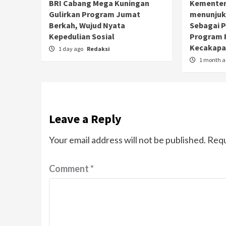
BRI Cabang Mega Kuningan
Kementer
Gulirkan Program Jumat
menunjuk
Berkah, Wujud Nyata
Sebagai 
Kepedulian Sosial
Program 
Kecakapan
1 day ago
Redaksi
1 month 
Leave a Reply
Your email address will not be published.
Requ
Comment
*