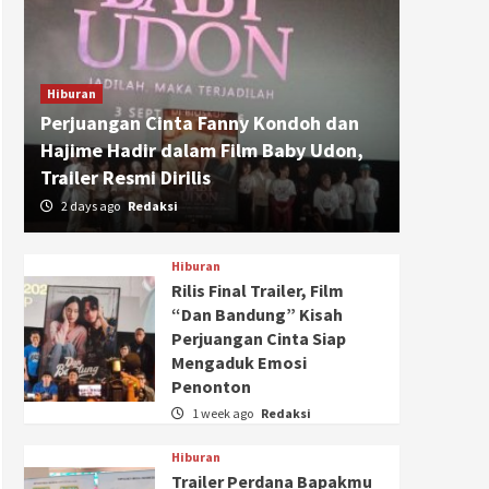
Hiburan
Perjuangan Cinta Fanny Kondoh dan
Hajime Hadir dalam Film Baby Udon,
Trailer Resmi Dirilis
2 days ago
Redaksi
Hiburan
Rilis Final Trailer, Film
“Dan Bandung” Kisah
Perjuangan Cinta Siap
Mengaduk Emosi
Penonton
1 week ago
Redaksi
Hiburan
Trailer Perdana Bapakmu