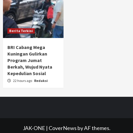
Berita Terkini
BRI Cabang Mega
Kuningan Gulirkan
Program Jumat
Berkah, Wujud Nyata
Kepedulian Sosial
22 hours ago
Redaksi
JAK-ONE
|
CoverNews
by AF themes.