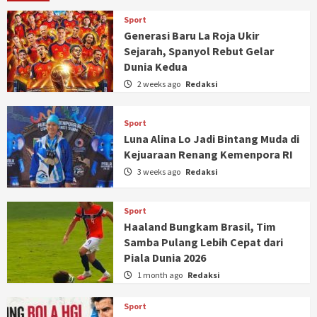
Sport
Generasi Baru La Roja Ukir
Sejarah, Spanyol Rebut Gelar
Dunia Kedua
2 weeks ago
Redaksi
Sport
Luna Alina Lo Jadi Bintang Muda di
Kejuaraan Renang Kemenpora RI
3 weeks ago
Redaksi
Sport
Haaland Bungkam Brasil, Tim
Samba Pulang Lebih Cepat dari
Piala Dunia 2026
1 month ago
Redaksi
Sport