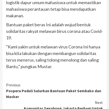
logistik dapur umum mahasiswa untuk memastikan
mahasiswa perantauan tetap bisa mendapatkan
makanan.
Bantuan paket beras Ini adalah wujud bentuk
solidaritas rakyat melawan birus corona atau Covid-
19.
“Kami yakin untuk melawan virus Corona Ini hanya
bisa kita lakukan dengan membangun solidaritas
terus menerus, saling tolong menolong dan saling
Bantu,” pungkas Mustar.
Continue
Previous
Pospera Peduli Salurkan Bantuan Paket Sembako dan
Reading
Masker
Next
Komunitas Senabung Jakarta Berbagi Untuk