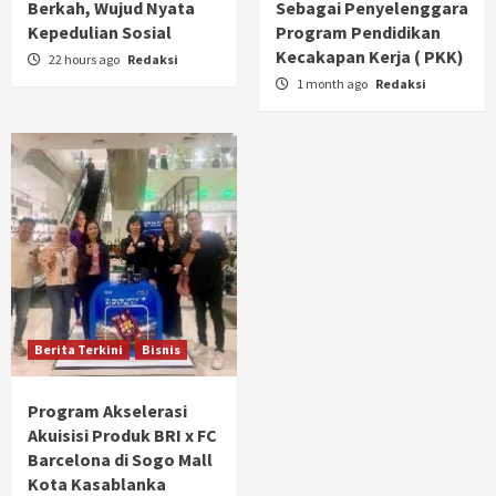
Berkah, Wujud Nyata
Sebagai Penyelenggara
Kepedulian Sosial
Program Pendidikan
Kecakapan Kerja ( PKK)
22 hours ago
Redaksi
1 month ago
Redaksi
Berita Terkini
Bisnis
Program Akselerasi
Akuisisi Produk BRI x FC
Barcelona di Sogo Mall
Kota Kasablanka