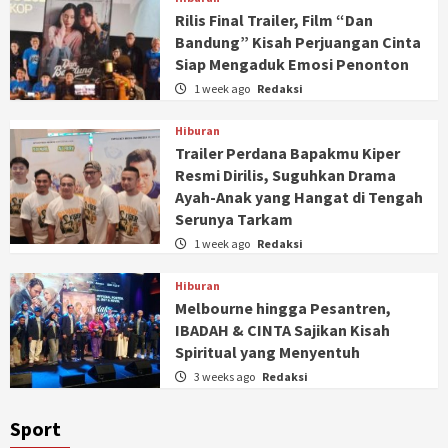
Rilis Final Trailer, Film “Dan
Bandung” Kisah Perjuangan Cinta
Siap Mengaduk Emosi Penonton
1 week ago
Redaksi
Hiburan
Trailer Perdana Bapakmu Kiper
Resmi Dirilis, Suguhkan Drama
Ayah-Anak yang Hangat di Tengah
Serunya Tarkam
1 week ago
Redaksi
Hiburan
Melbourne hingga Pesantren,
IBADAH & CINTA Sajikan Kisah
Spiritual yang Menyentuh
3 weeks ago
Redaksi
Sport