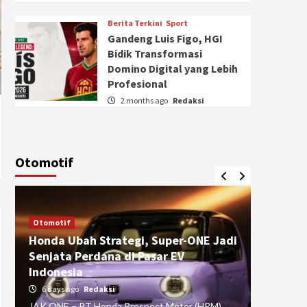
Berita Terkini
Sport
Gandeng Luis Figo, HGI
Bidik Transformasi
Domino Digital yang Lebih
Profesional
2 months ago
Redaksi
Otomotif
Otomotif
Otomotif
Honda Ubah Strategi, Super-ONE Jadi
Diva Is
Senjata Perdana di Pasar EV
pada Ku
Indonesia
Pasuru
6 days ago
Redaksi
4 weeks
JAK ONE – PT Honda Prospect Motor (HPM)
JAK ONE 