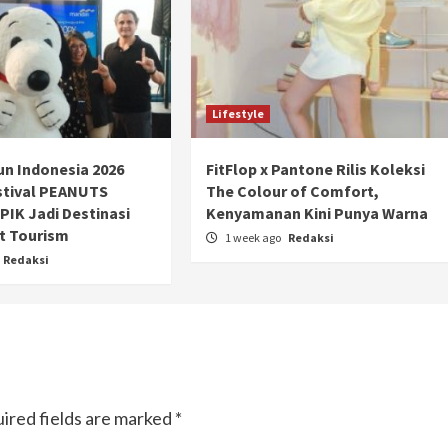
Lifestyle
n Indonesia 2026
FitFlop x Pantone Rilis Koleksi
stival PEANUTS
The Colour of Comfort,
PIK Jadi Destinasi
Kenyamanan Kini Punya Warna
t Tourism
1 week ago
Redaksi
Redaksi
Otomotif
Ducati Collezione 100 Debut di
Mugello, Usung 10 Desain Bersejarah
ired fields are marked
*
2 months ago
Redaksi
JAK ONE – Perayaan satu abad perjalanan