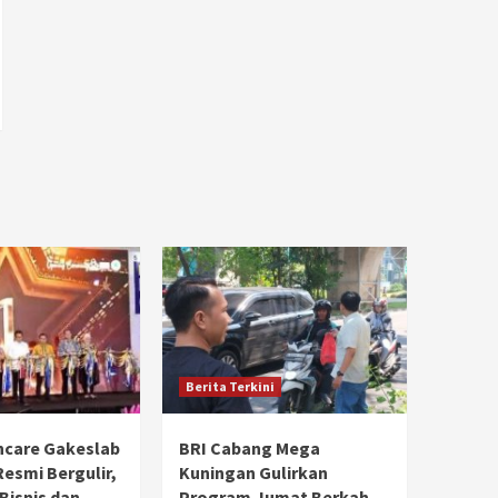
Berita Terkini
hcare Gakeslab
BRI Cabang Mega
Resmi Bergulir,
Kuningan Gulirkan
 Bisnis dan
Program Jumat Berkah,