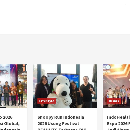
Lifestyle
Bisnis
o 2026
Snoopy Run Indonesia
IndoHealt
si Global,
2026 Usung Festival
Expo 2026 
 Indonesia
PEANUTS Terbesar, PIK
Jadi Ajang