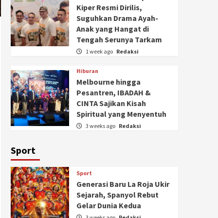
Kiper Resmi Dirilis,
Suguhkan Drama Ayah-
Anak yang Hangat di
Tengah Serunya Tarkam
1 week ago
Redaksi
Hiburan
Melbourne hingga
Pesantren, IBADAH &
CINTA Sajikan Kisah
Spiritual yang Menyentuh
3 weeks ago
Redaksi
Sport
Sport
Generasi Baru La Roja Ukir
Sejarah, Spanyol Rebut
Gelar Dunia Kedua
3 weeks ago
Redaksi