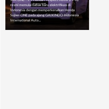
resmi memulai babak baru elektrifikasi di
mengawali
Indonesia dengan memperkenalkan Honda
Putaran 5 
Super-ONE pada ajang GAIKINDO Indonesia
Motorspor
International Auto...
yang...