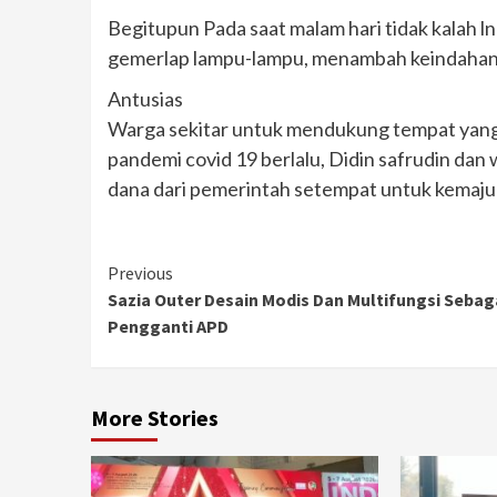
Begitupun Pada saat malam hari tidak kalah lnd
gemerlap lampu-lampu, menambah keindahan d
Antusias
Warga sekitar untuk mendukung tempat yang 
pandemi covid 19 berlalu, Didin safrudin dan
dana dari pemerintah setempat untuk kemaju
Continue
Previous
Sazia Outer Desain Modis Dan Multifungsi Sebag
Reading
Pengganti APD
More Stories