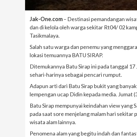
Jak-One.com
– Destinasi pemandangan wisat
dan di kelola oleh warga sekitar Rt04/ 02 ka
Tasikmalaya.
Salah satu warga dan penemu yang menggarap
lokasi temuannya BATU SIRAP.
Ditemukannya Batu Sirap ini pada tanggal 17 J
sehari-harinya sebagai pencari rumput.
Adapun arti dari Batu Sirap bukit yang bany
lempengan ucap Didin kepada media. Jumat (3
Batu Sirap mempunyai keindahan view yang Sa
pada saat sore menjelang malam hari sekitar pu
wisata alam lainnya.
Penomena alam yang begitu indah dan fantasti