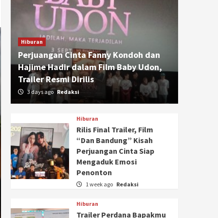
Hiburan
Perjuangan Cinta Fanny Kondoh dan
Hajime Hadir dalam Film Baby Udon,
Trailer Resmi Dirilis
3 days ago
Redaksi
Hiburan
Rilis Final Trailer, Film
“Dan Bandung” Kisah
Perjuangan Cinta Siap
Mengaduk Emosi
Penonton
1 week ago
Redaksi
Hiburan
Trailer Perdana Bapakmu