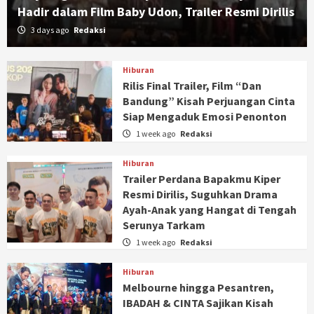
Hadir dalam Film Baby Udon, Trailer Resmi Dirilis
3 days ago
Redaksi
Hiburan
Rilis Final Trailer, Film “Dan
Bandung” Kisah Perjuangan Cinta
Siap Mengaduk Emosi Penonton
1 week ago
Redaksi
Hiburan
Trailer Perdana Bapakmu Kiper
Resmi Dirilis, Suguhkan Drama
Ayah-Anak yang Hangat di Tengah
Serunya Tarkam
1 week ago
Redaksi
Hiburan
Melbourne hingga Pesantren,
IBADAH & CINTA Sajikan Kisah