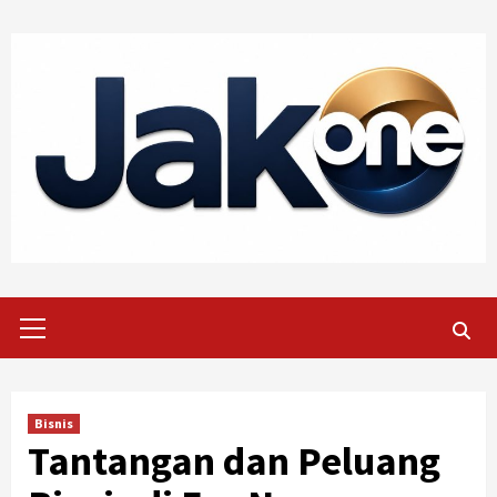
Skip
to
content
Primary
Menu
Bisnis
Tantangan dan Peluang