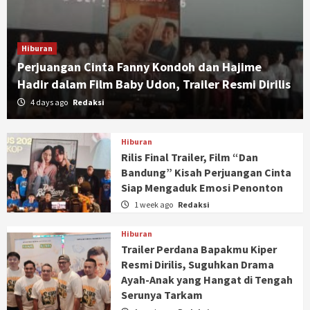
Hiburan
Perjuangan Cinta Fanny Kondoh dan Hajime
Hadir dalam Film Baby Udon, Trailer Resmi Dirilis
4 days ago
Redaksi
Hiburan
Rilis Final Trailer, Film “Dan
Bandung” Kisah Perjuangan Cinta
Siap Mengaduk Emosi Penonton
1 week ago
Redaksi
Hiburan
Trailer Perdana Bapakmu Kiper
Resmi Dirilis, Suguhkan Drama
Ayah-Anak yang Hangat di Tengah
Serunya Tarkam