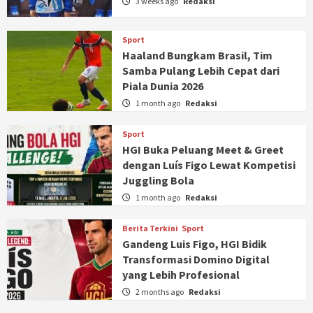
3 weeks ago
Redaksi
Sport
Haaland Bungkam Brasil, Tim
Samba Pulang Lebih Cepat dari
Piala Dunia 2026
1 month ago
Redaksi
Sport
HGI Buka Peluang Meet & Greet
dengan Luís Figo Lewat Kompetisi
Juggling Bola
1 month ago
Redaksi
Berita Terkini
Sport
Gandeng Luis Figo, HGI Bidik
Transformasi Domino Digital
yang Lebih Profesional
2 months ago
Redaksi