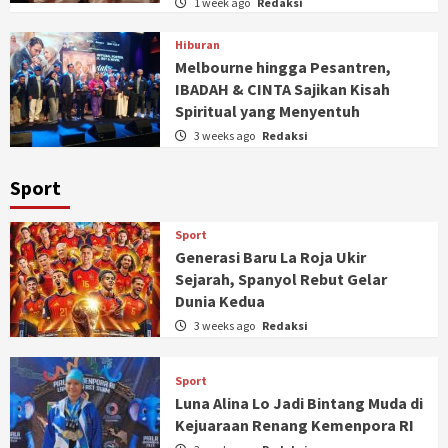
1 week ago
Redaksi
Hiburan
Melbourne hingga Pesantren,
IBADAH & CINTA Sajikan Kisah
Spiritual yang Menyentuh
3 weeks ago
Redaksi
Sport
Sport
Generasi Baru La Roja Ukir
Sejarah, Spanyol Rebut Gelar
Dunia Kedua
3 weeks ago
Redaksi
Sport
Luna Alina Lo Jadi Bintang Muda di
Kejuaraan Renang Kemenpora RI