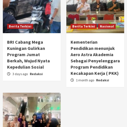
Berita Terkini
Berita Terkini
Nasional
BRI Cabang Mega
Kementerian
Kuningan Gulirkan
Pendidikan menunjuk
Program Jumat
Aero Astra Akademia
Berkah, Wujud Nyata
Sebagai Penyelenggara
Kepedulian Sosial
Program Pendidikan
Kecakapan Kerja ( PKK)
3 days ago
Redaksi
1 month ago
Redaksi