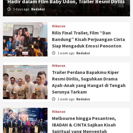
Hadir dalam Film Baby Udon, Trailer Resmi Dirilis
3 days ago
Redaksi
Hiburan
Rilis Final Trailer, Film “Dan
Bandung” Kisah Perjuangan Cinta
Siap Mengaduk Emosi Penonton
1 week ago
Redaksi
Hiburan
Trailer Perdana Bapakmu Kiper
Resmi Dirilis, Suguhkan Drama
Ayah-Anak yang Hangat di Tengah
Serunya Tarkam
1 week ago
Redaksi
Hiburan
Melbourne hingga Pesantren,
IBADAH & CINTA Sajikan Kisah
Spiritual yang Menyentuh