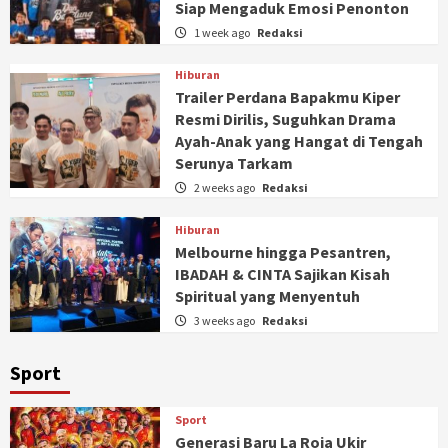
Siap Mengaduk Emosi Penonton
1 week ago
Redaksi
Hiburan
Trailer Perdana Bapakmu Kiper
Resmi Dirilis, Suguhkan Drama
Ayah-Anak yang Hangat di Tengah
Serunya Tarkam
2 weeks ago
Redaksi
Hiburan
Melbourne hingga Pesantren,
IBADAH & CINTA Sajikan Kisah
Spiritual yang Menyentuh
3 weeks ago
Redaksi
Sport
Sport
Generasi Baru La Roja Ukir