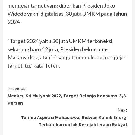
mengejar target yang diberikan Presiden Joko
Widodo yakni digitalisasi 30 juta UMKM pada tahun
2024.
“Target 2024 yaitu 30 juta UMKM terkoneksi,
sekarang baru 12 juta, Presiden belum puas.
Makanya kegiatan ini sangat mendukung mengejar
target itu,” kata Teten.
Continue
Previous
Menkeu Sri Mulyani: 2022, Target Belanja Konsumsi 5,3
Reading
Persen
Next
Terima Aspirasi Mahasiswa, Ridwan Kamil: Energi
Terbarukan untuk Kesejahteraan Rakyat