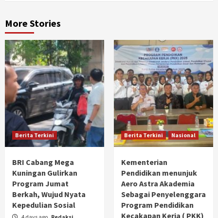
More Stories
Berita Terkini
Berita Terkini
Nasional
BRI Cabang Mega
Kementerian
Kuningan Gulirkan
Pendidikan menunjuk
Program Jumat
Aero Astra Akademia
Berkah, Wujud Nyata
Sebagai Penyelenggara
Kepedulian Sosial
Program Pendidikan
Kecakapan Kerja ( PKK)
4 days ago
Redaksi