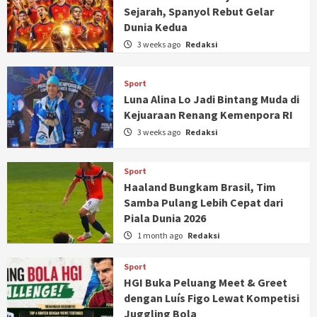
Sejarah, Spanyol Rebut Gelar
Dunia Kedua
3 weeks ago
Redaksi
Sport
Luna Alina Lo Jadi Bintang Muda di
Kejuaraan Renang Kemenpora RI
3 weeks ago
Redaksi
Sport
Haaland Bungkam Brasil, Tim
Samba Pulang Lebih Cepat dari
Piala Dunia 2026
1 month ago
Redaksi
Sport
HGI Buka Peluang Meet & Greet
dengan Luís Figo Lewat Kompetisi
Juggling Bola