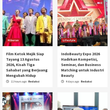
Hiburan
Lifestyle
Film Ketok Mejik Siap
IndoBeauty Expo 2026
Tayang 13 Agustus
Hadirkan Kompetisi,
2026, Kisah Tiga
Seminar, dan Business
Sahabat yang Berjuang
Matching untuk Industri
Mengubah Hidup
Beauty
11 hours ago
Redaksi
4 days ago
Redaksi