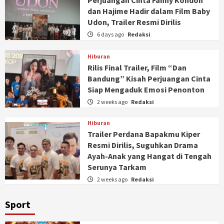
Perjuangan Cinta Fanny Kondoh
dan Hajime Hadir dalam Film Baby
Udon, Trailer Resmi Dirilis
6 days ago
Redaksi
Hiburan
Rilis Final Trailer, Film “Dan
Bandung” Kisah Perjuangan Cinta
Siap Mengaduk Emosi Penonton
2 weeks ago
Redaksi
Hiburan
Trailer Perdana Bapakmu Kiper
Resmi Dirilis, Suguhkan Drama
Ayah-Anak yang Hangat di Tengah
Serunya Tarkam
2 weeks ago
Redaksi
Sport