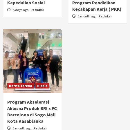
Kepedulian Sosial
Program Pendidikan
Kecakapan Kerja ( PKK)
5 days ago
Redaksi
1 month ago
Redaksi
Berita Terkini
Bisnis
Program Akselerasi
Akuisisi Produk BRI x FC
Barcelona di Sogo Mall
Kota Kasablanka
1 month ago
Redaksi