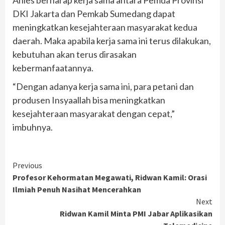
Anies berharap kerja sama antara Pemda Provinsi
DKI Jakarta dan Pemkab Sumedang dapat
meningkatkan kesejahteraan masyarakat kedua
daerah. Maka apabila kerja sama ini terus dilakukan,
kebutuhan akan terus dirasakan
kebermanfaatannya.
“Dengan adanya kerja sama ini, para petani dan
produsen Insyaallah bisa meningkatkan
kesejahteraan masyarakat dengan cepat,”
imbuhnya.
Continue
Previous
Profesor Kehormatan Megawati, Ridwan Kamil: Orasi
Reading
Ilmiah Penuh Nasihat Mencerahkan
Next
Ridwan Kamil Minta PMI Jabar Aplikasikan