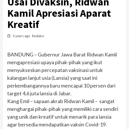
Usai Divaksin, Ridwan
Kamil Apresiasi Aparat
Kreatif
5 years ago
Redaksi
BANDUNG – Gubernur Jawa Barat Ridwan Kamil
mengapresiasi upaya pihak-pihak yang ikut
menyukseskan percepatan vaksinasi untuk
kalangan lanjut usia (Lansia) yang saat ini
perkembangannya baru mencapai 10 persen dari
target 4,6 juta lansia di Jabar.
Kang Emil – sapaan akrab Ridwan Kamil – sangat
menghargai pihak-pihak yang memiliki cara sendiri
yang unik dan kreatif untuk menarik para lansia
agar bersedia mendapatkan vaksin Covid-19.