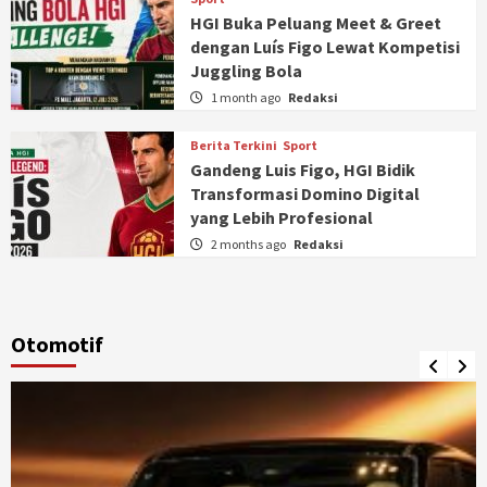
HGI Buka Peluang Meet & Greet
dengan Luís Figo Lewat Kompetisi
Juggling Bola
1 month ago
Redaksi
Berita Terkini
Sport
Gandeng Luis Figo, HGI Bidik
Transformasi Domino Digital
yang Lebih Profesional
2 months ago
Redaksi
Otomotif