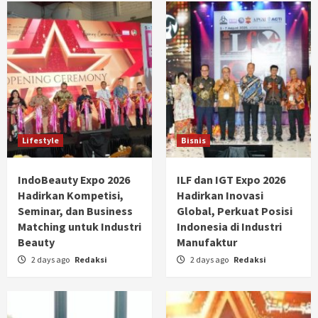
Lifestyle
Bisnis
IndoBeauty Expo 2026
ILF dan IGT Expo 2026
Hadirkan Kompetisi,
Hadirkan Inovasi
Seminar, dan Business
Global, Perkuat Posisi
Matching untuk Industri
Indonesia di Industri
Beauty
Manufaktur
2 days ago
Redaksi
2 days ago
Redaksi