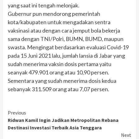
yang saat ini tengah melonjak.
Gubernur pun mendorong pemerintah
kota/kabupaten untuk mengadakan sentra
vaksinasi atau dengan cara jemput bola bekerja
sama dengan TNI/Polri, BUMN, BUMD, maupun
swasta. Mengingat berdasarkan evaluasi Covid-19
pada 15 Juni 2021 lalu, jumlah lansia di Jabar yang
sudah menerima vaksin dosis pertama yaitu
seanyak 479.901 orang atau 10,90 persen.
Sementara yang sudah menerima dosis kedua
sebanyak 311.509 orang atau 7,07 persen.
Continue
Previous
Ridwan Kamil Ingin Jadikan Metropolitan Rebana
Reading
Destinasi Investasi Terbaik Asia Tenggara
Next