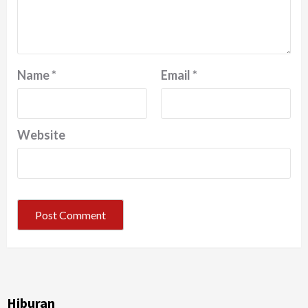
Name
*
Email
*
Website
Hiburan