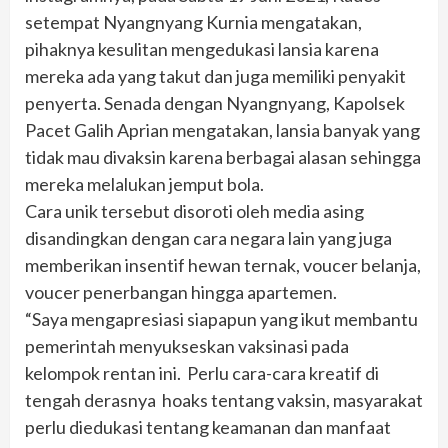
setempat Nyangnyang Kurnia mengatakan,
pihaknya kesulitan mengedukasi lansia karena
mereka ada yang takut dan juga memiliki penyakit
penyerta. Senada dengan Nyangnyang, Kapolsek
Pacet Galih Aprian mengatakan, lansia banyak yang
tidak mau divaksin karena berbagai alasan sehingga
mereka melalukan jemput bola.
Cara unik tersebut disoroti oleh media asing
disandingkan dengan cara negara lain yang juga
memberikan insentif hewan ternak, voucer belanja,
voucer penerbangan hingga apartemen.
“Saya mengapresiasi siapapun yang ikut membantu
pemerintah menyukseskan vaksinasi pada
kelompok rentan ini. Perlu cara-cara kreatif di
tengah derasnya hoaks tentang vaksin, masyarakat
perlu diedukasi tentang keamanan dan manfaat