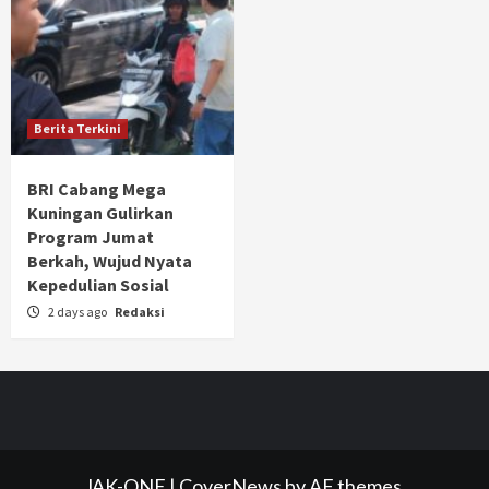
Berita Terkini
BRI Cabang Mega
Kuningan Gulirkan
Program Jumat
Berkah, Wujud Nyata
Kepedulian Sosial
2 days ago
Redaksi
JAK-ONE
|
CoverNews
by AF themes.