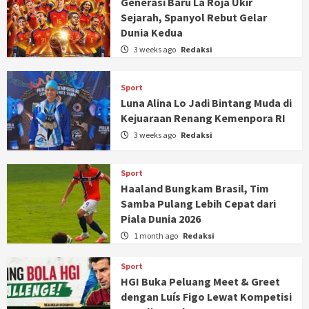
Generasi Baru La Roja Ukir
Sejarah, Spanyol Rebut Gelar
Dunia Kedua
3 weeks ago
Redaksi
Sport
Luna Alina Lo Jadi Bintang Muda di
Kejuaraan Renang Kemenpora RI
3 weeks ago
Redaksi
Sport
Haaland Bungkam Brasil, Tim
Samba Pulang Lebih Cepat dari
Piala Dunia 2026
1 month ago
Redaksi
Sport
HGI Buka Peluang Meet & Greet
dengan Luís Figo Lewat Kompetisi