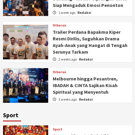
Siap Mengaduk Emosi Penonton
1 week ago
Redaksi
Hiburan
Trailer Perdana Bapakmu Kiper
Resmi Dirilis, Suguhkan Drama
Ayah-Anak yang Hangat di Tengah
Serunya Tarkam
2 weeks ago
Redaksi
Hiburan
Melbourne hingga Pesantren,
IBADAH & CINTA Sajikan Kisah
Spiritual yang Menyentuh
3 weeks ago
Redaksi
Sport
Sport