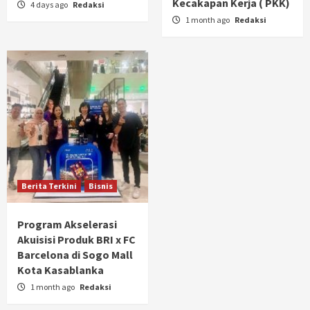
Kecakapan Kerja ( PKK)
4 days ago
Redaksi
1 month ago
Redaksi
Berita Terkini
Bisnis
Program Akselerasi
Akuisisi Produk BRI x FC
Barcelona di Sogo Mall
Kota Kasablanka
1 month ago
Redaksi