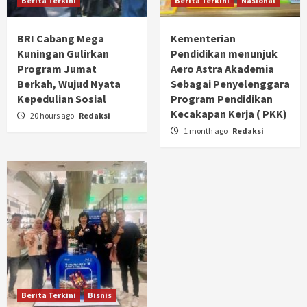
Berita Terkini
Berita Terkini
Nasional
BRI Cabang Mega
Kementerian
Kuningan Gulirkan
Pendidikan menunjuk
Program Jumat
Aero Astra Akademia
Berkah, Wujud Nyata
Sebagai Penyelenggara
Kepedulian Sosial
Program Pendidikan
Kecakapan Kerja ( PKK)
20 hours ago
Redaksi
1 month ago
Redaksi
Berita Terkini
Bisnis