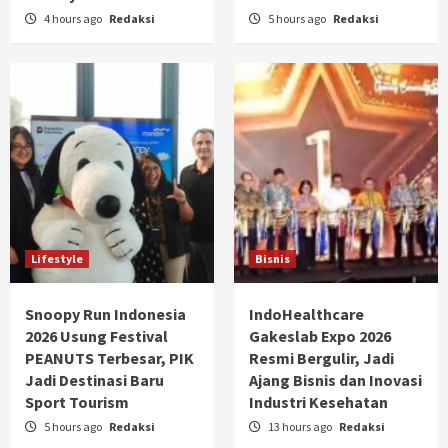
4 hours ago
Redaksi
5 hours ago
Redaksi
Lifestyle
Bisnis
Snoopy Run Indonesia
IndoHealthcare
2026 Usung Festival
Gakeslab Expo 2026
PEANUTS Terbesar, PIK
Resmi Bergulir, Jadi
Jadi Destinasi Baru
Ajang Bisnis dan Inovasi
Sport Tourism
Industri Kesehatan
5 hours ago
Redaksi
13 hours ago
Redaksi