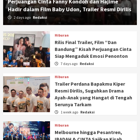
Perjuangan Cinta Fanny Kondoh dan Hajime
Hadir dalam Film Baby Udon, Trailer Resmi Dirilis
2 days ago
Redaksi
Hiburan
Rilis Final Trailer, Film “Dan
Bandung” Kisah Perjuangan Cinta
Siap Mengaduk Emosi Penonton
7 days ago
Redaksi
Hiburan
Trailer Perdana Bapakmu Kiper
Resmi Dirilis, Suguhkan Drama
Ayah-Anak yang Hangat di Tengah
Serunya Tarkam
1 week ago
Redaksi
Hiburan
Melbourne hingga Pesantren,
IBADAH & CINTA Sajikan Kisah