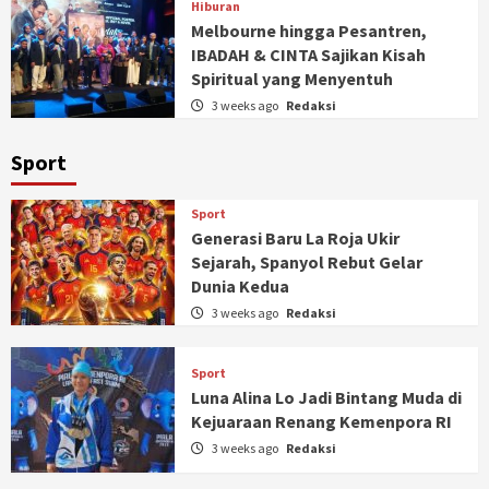
Hiburan
Melbourne hingga Pesantren,
IBADAH & CINTA Sajikan Kisah
Spiritual yang Menyentuh
3 weeks ago
Redaksi
Sport
Sport
Generasi Baru La Roja Ukir
Sejarah, Spanyol Rebut Gelar
Dunia Kedua
3 weeks ago
Redaksi
Sport
Luna Alina Lo Jadi Bintang Muda di
Kejuaraan Renang Kemenpora RI
3 weeks ago
Redaksi