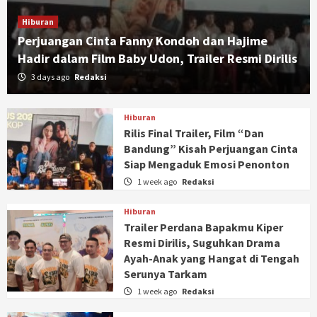
Hiburan
Perjuangan Cinta Fanny Kondoh dan Hajime
Hadir dalam Film Baby Udon, Trailer Resmi Dirilis
3 days ago
Redaksi
Hiburan
Rilis Final Trailer, Film “Dan
Bandung” Kisah Perjuangan Cinta
Siap Mengaduk Emosi Penonton
1 week ago
Redaksi
Hiburan
Trailer Perdana Bapakmu Kiper
Resmi Dirilis, Suguhkan Drama
Ayah-Anak yang Hangat di Tengah
Serunya Tarkam
1 week ago
Redaksi