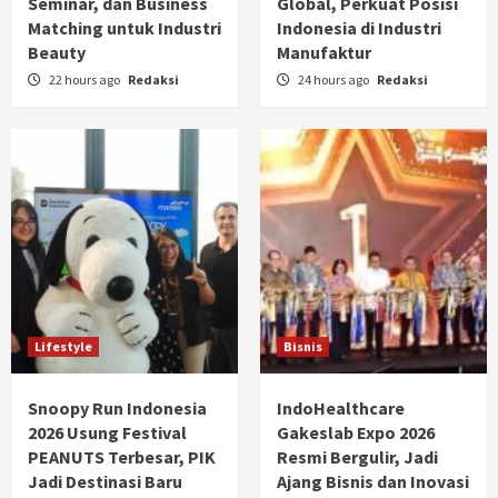
Seminar, dan Business
Global, Perkuat Posisi
Matching untuk Industri
Indonesia di Industri
Beauty
Manufaktur
22 hours ago
Redaksi
24 hours ago
Redaksi
Lifestyle
Bisnis
Snoopy Run Indonesia
IndoHealthcare
2026 Usung Festival
Gakeslab Expo 2026
PEANUTS Terbesar, PIK
Resmi Bergulir, Jadi
Jadi Destinasi Baru
Ajang Bisnis dan Inovasi