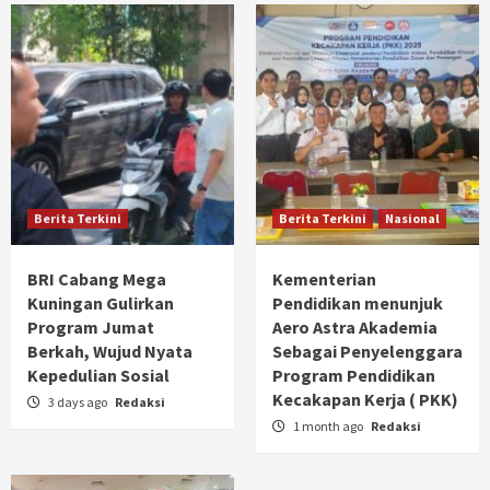
Berita Terkini
Berita Terkini
Nasional
BRI Cabang Mega
Kementerian
Kuningan Gulirkan
Pendidikan menunjuk
Program Jumat
Aero Astra Akademia
Berkah, Wujud Nyata
Sebagai Penyelenggara
Kepedulian Sosial
Program Pendidikan
Kecakapan Kerja ( PKK)
3 days ago
Redaksi
1 month ago
Redaksi