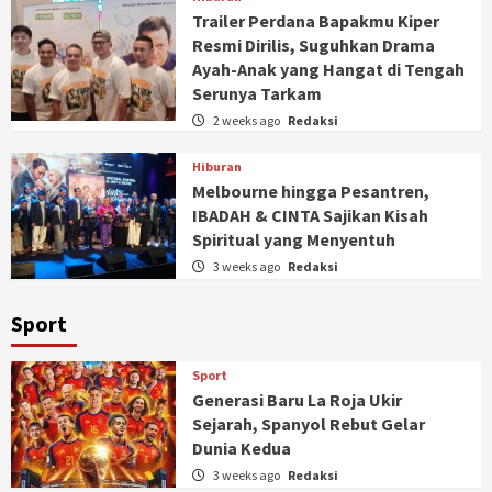
Trailer Perdana Bapakmu Kiper
Resmi Dirilis, Suguhkan Drama
Ayah-Anak yang Hangat di Tengah
Serunya Tarkam
2 weeks ago
Redaksi
Hiburan
Melbourne hingga Pesantren,
IBADAH & CINTA Sajikan Kisah
Spiritual yang Menyentuh
3 weeks ago
Redaksi
Sport
Sport
Generasi Baru La Roja Ukir
Sejarah, Spanyol Rebut Gelar
Dunia Kedua
3 weeks ago
Redaksi