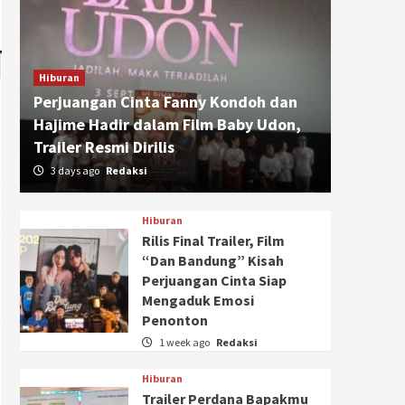
Hiburan
Perjuangan Cinta Fanny Kondoh dan
Hajime Hadir dalam Film Baby Udon,
Trailer Resmi Dirilis
3 days ago
Redaksi
Hiburan
Rilis Final Trailer, Film
“Dan Bandung” Kisah
Perjuangan Cinta Siap
Mengaduk Emosi
Penonton
1 week ago
Redaksi
Hiburan
Trailer Perdana Bapakmu