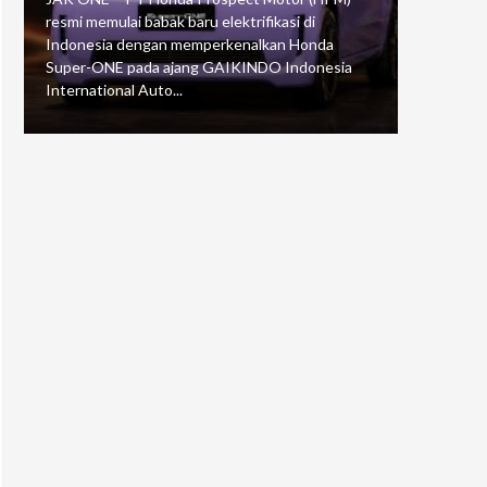
resmi memulai babak baru elektrifikasi di
mengawali
Indonesia dengan memperkenalkan Honda
Putaran 5 
Super-ONE pada ajang GAIKINDO Indonesia
Motorspor
International Auto...
yang...