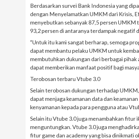
Berdasarkan survei Bank Indonesia yang dip
dengan Menyelamatkan UMKM dari Krisis, Efe
menyebutkan sebanyak 87,5 persen UMKM terd
93,2 persen di antaranya terdampak negatif di
“Untuk itu kami sangat berharap, semoga prog
dapat membantu pelaku UMKM untuk kembali
membutuhkan dukungan dari berbagai pihak 
dapat memberikan manfaat positif bagi masya
Terobosan terbaru Vtube 3.0
Selain terobosan dukungan terhadap UMKM, s
dapat menjaga keamanan data dan keamanan t
kenyamanan kepada para pengguna atau Vtu
Selain itu Vtube 3.0 juga menambahkan fitur i
menguntungkan. Vtube 3.0 juga menghadirkan 
fitur game dan academy yang bisa dinikmati ol