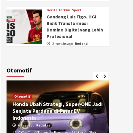
Berita Terkini
Sport
Gandeng Luis Figo, HGI
Bidik Transformasi
Domino Digital yang Lebih
Profesional
2 months ago
Redaksi
Otomotif
Otomotif
Otomotif
Honda Ubah Strategi, Super-ONE Jadi
Diva Is
Senjata Perdana di Pasar EV
pada Ku
Indonesia
Pasuru
6 days ago
Redaksi
4 weeks
JAK ONE – PT Honda Prospect Motor (HPM)
JAK ONE 