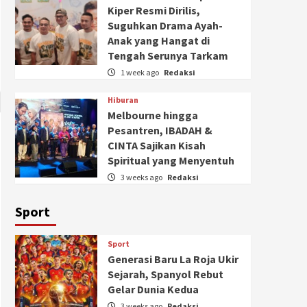
Kiper Resmi Dirilis,
Suguhkan Drama Ayah-
Anak yang Hangat di
Tengah Serunya Tarkam
1 week ago
Redaksi
Hiburan
Melbourne hingga
Pesantren, IBADAH &
CINTA Sajikan Kisah
Spiritual yang Menyentuh
3 weeks ago
Redaksi
Sport
Sport
Generasi Baru La Roja Ukir
Sejarah, Spanyol Rebut
Gelar Dunia Kedua
3 weeks ago
Redaksi