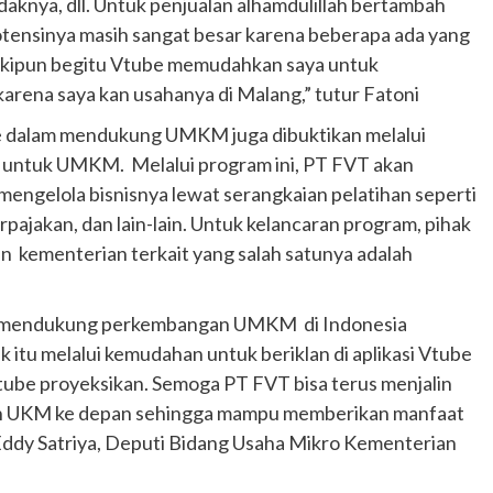
idaknya, dll. Untuk penjualan alhamdulillah bertambah
potensinya masih sangat besar karena beberapa ada yang
eskipun begitu Vtube memudahkan saya untuk
karena saya kan usahanya di Malang,” tutur Fatoni
ube dalam mendukung UMKM juga dibuktikan melalui
k untuk UMKM. Melalui program ini, PT FVT akan
gelola bisnisnya lewat serangkaian pelatihan seperti
pajakan, dan lain-lain. Untuk kelancaran program, pihak
 kementerian terkait yang salah satunya adalah
uk mendukung perkembangan UMKM di Indonesia
ik itu melalui kemudahan untuk beriklan di aplikasi Vtube
ube proyeksikan. Semoga PT FVT bisa terus menjalin
Otomotif
Ducati Collezione 100 Debut di
an UKM ke depan sehingga mampu memberikan manfaat
Mugello, Usung 10 Desain Bersejarah
Eddy Satriya, Deputi Bidang Usaha Mikro Kementerian
2 months ago
Redaksi
JAK ONE – Perayaan satu abad perjalanan