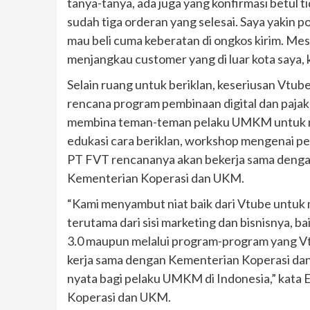
tanya-tanya, ada juga yang konfirmasi betul t
sudah tiga orderan yang selesai. Saya yakin 
mau beli cuma keberatan di ongkos kirim. M
menjangkau customer yang di luar kota saya, 
Selain ruang untuk beriklan, keseriusan Vt
rencana program pembinaan digital dan paja
membina teman-teman pelaku UMKM untuk men
edukasi cara beriklan, workshop mengenai per
PT FVT rencananya akan bekerja sama dengan
Kementerian Koperasi dan UKM.
“Kami menyambut niat baik dari Vtube unt
terutama dari sisi marketing dan bisnisnya, ba
3.0 maupun melalui program-program yang Vt
kerja sama dengan Kementerian Koperasi d
nyata bagi pelaku UMKM di Indonesia,” kata 
Koperasi dan UKM.