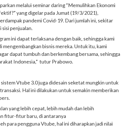
aparkan melalui seminar daring “Memulihkan Ekonomi
Ducati semakin istimewa dengan peluncuran
Collezione 100, sebuah koleksi motor edisi
ktif?” yang digelar pada Jumat (19/3/2021),
terbatas yang mengangkat kembali sejumlah
ampak pandemi Covid-19. Dari jumlah ini, sekitar
livery paling...
 sisi penjualan.
ram ini dapat terlaksana dengan baik, sehingga kami
 mengembangkan bisnis mereka. Untuk itu, kami
agar dapat tumbuh dan berkembang bersama, sehingga
rakat Indonesia,” tutur Prabowo.
istem Vtube 3.0 juga didesain seketat mungkin untuk
ransaksi. Hal ini dilakukan untuk semakin memberikan
bers.
klan yang lebih cepat, lebih mudah dan lebih
fitur-fitur baru, di antaranya
eh para pengguna Vtube, hal ini diharapkan jadi nilai