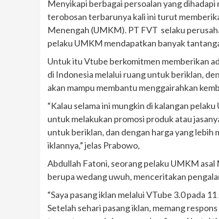
Menyikapi berbagai persoalan yang dihadapi 
terobosan terbarunya kali ini turut memberik
Menengah (UMKM). PT FVT selaku perusahaa
pelaku UMKM mendapatkan banyak tantangan
Untuk itu Vtube berkomitmen memberikan 
di Indonesia melalui ruang untuk beriklan, d
akan mampu membantu menggairahkan kemb
“Kalau selama ini mungkin di kalangan pelaku
untuk melakukan promosi produk atau jasan
untuk beriklan, dan dengan harga yang lebih 
iklannya,” jelas Prabowo,
Abdullah Fatoni, seorang pelaku UMKM asal 
berupa wedang uwuh, menceritakan pengalama
“Saya pasang iklan melalui VTube 3.0 pada 11 J
Setelah sehari pasang iklan, memang respons