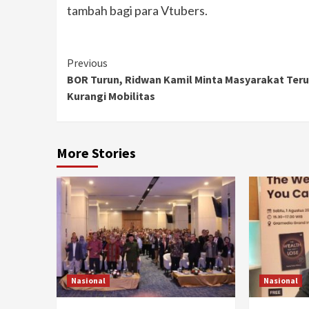
tambah bagi para Vtubers.
Continue
Previous
BOR Turun, Ridwan Kamil Minta Masyarakat Ter
Reading
Kurangi Mobilitas
More Stories
Nasional
Nasional