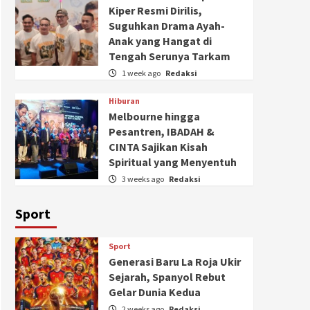
Kiper Resmi Dirilis,
Suguhkan Drama Ayah-
Anak yang Hangat di
Tengah Serunya Tarkam
1 week ago
Redaksi
Hiburan
Melbourne hingga
Pesantren, IBADAH &
CINTA Sajikan Kisah
Spiritual yang Menyentuh
3 weeks ago
Redaksi
Sport
Sport
Generasi Baru La Roja Ukir
Sejarah, Spanyol Rebut
Gelar Dunia Kedua
2 weeks ago
Redaksi