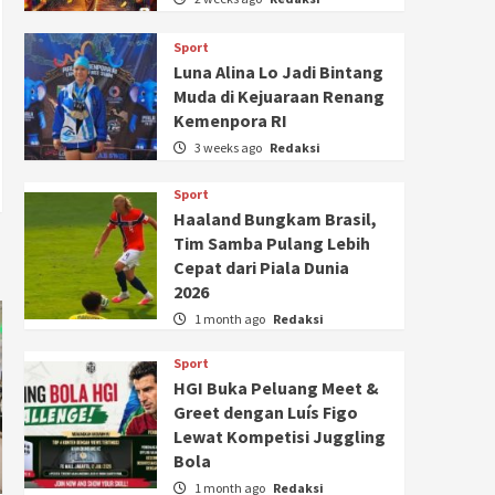
Sport
Luna Alina Lo Jadi Bintang
Muda di Kejuaraan Renang
Kemenpora RI
3 weeks ago
Redaksi
Sport
Haaland Bungkam Brasil,
Tim Samba Pulang Lebih
Cepat dari Piala Dunia
2026
1 month ago
Redaksi
Sport
HGI Buka Peluang Meet &
Greet dengan Luís Figo
Lewat Kompetisi Juggling
Bola
1 month ago
Redaksi