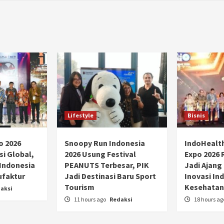
Lifestyle
Bisnis
o 2026
Snoopy Run Indonesia
IndoHealt
si Global,
2026 Usung Festival
Expo 2026 
 Indonesia
PEANUTS Terbesar, PIK
Jadi Ajang
ufaktur
Jadi Destinasi Baru Sport
Inovasi Ind
Tourism
Kesehatan
aksi
11 hours ago
Redaksi
18 hours a