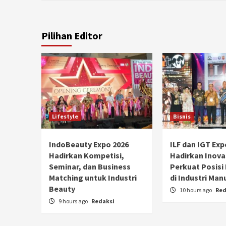
Pilihan Editor
Lifestyle
Bisnis
IndoBeauty Expo 2026
ILF dan IGT Exp
Hadirkan Kompetisi,
Hadirkan Inova
Seminar, dan Business
Perkuat Posisi
Matching untuk Industri
di Industri Man
Beauty
10 hours ago
Red
9 hours ago
Redaksi