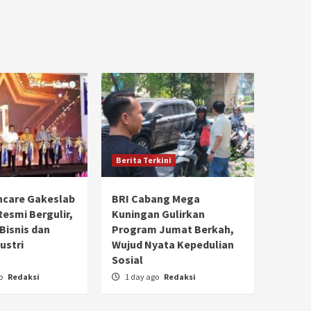
Berita Terkini
hcare Gakeslab
BRI Cabang Mega
Resmi Bergulir,
Kuningan Gulirkan
 Bisnis dan
Program Jumat Berkah,
ustri
Wujud Nyata Kepedulian
Sosial
go
Redaksi
1 day ago
Redaksi