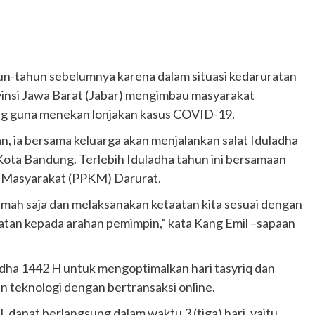
hun-tahun sebelumnya karena dalam situasi kedaruratan
nsi Jawa Barat (Jabar) mengimbau masyarakat
ng guna menekan lonjakan kasus COVID-19.
 ia bersama keluarga akan menjalankan salat Iduladha
ota Bandung. Terlebih Iduladha tahun ini bersamaan
 Masyarakat (PPKM) Darurat.
umah saja dan melaksanakan ketaatan kita sesuai dengan
atan kepada arahan pemimpin,” kata Kang Emil –sapaan
dha 1442 H untuk mengoptimalkan hari tasyriq dan
teknologi dengan bertransaksi online.
dapat berlangsung dalam waktu 3 (tiga) hari, yaitu