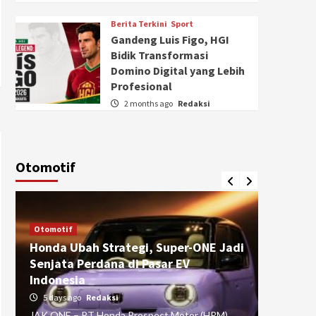
Berita Terkini
Sport
Gandeng Luis Figo, HGI
Bidik Transformasi
Domino Digital yang Lebih
Profesional
2 months ago
Redaksi
Otomotif
Otomotif
Otomotif
Honda Ubah Strategi, Super-ONE Jadi
Diva Is
Senjata Perdana di Pasar EV
pada Ku
Indonesia
Pasuru
5 days ago
Redaksi
4 weeks
JAK ONE – PT Honda Prospect Motor (HPM)
JAK ONE 