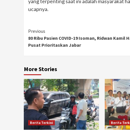
yang terpenting saat ini adalah masyarakat h
ucapnya.
Continue
Previous
80 Ribu Pasien COVID-19 Isoman, Ridwan Kamil 
Reading
Pusat Prioritaskan Jabar
More Stories
Berita Terkini
Berita Terk