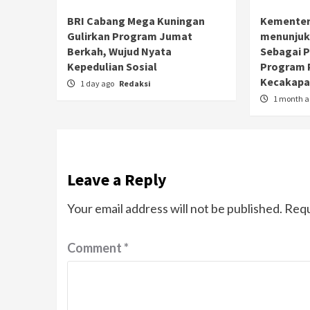
BRI Cabang Mega Kuningan
Kementer
Gulirkan Program Jumat
menunjuk
Berkah, Wujud Nyata
Sebagai 
Kepedulian Sosial
Program 
Kecakapan
1 day ago
Redaksi
1 month 
Leave a Reply
Your email address will not be published.
Requ
Comment
*