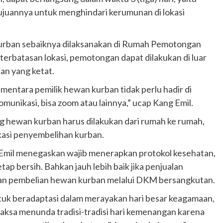
 Tujuannya untuk menghindari kerumunan di lokasi
urban sebaiknya dilaksanakan di Rumah Pemotongan
rbatasan lokasi, pemotongan dapat dilakukan di luar
n yang ketat.
ementara pemilik hewan kurban tidak perlu hadir di
komunikasi, bisa zoom atau lainnya,” ucap Kang Emil.
g hewan kurban harus dilakukan dari rumah ke rumah,
kasi penyembelihan kurban.
g Emil menegaskan wajib menerapkan protokol kesehatan,
ap bersih. Bahkan jauh lebih baik jika penjualan
kan pembelian hewan kurban melalui DKM bersangkutan.
k beradaptasi dalam merayakan hari besar keagamaan,
dipaksa menunda tradisi-tradisi hari kemenangan karena