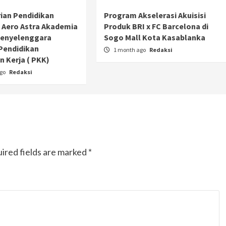
ian Pendidikan
Program Akselerasi Akuisisi
 Aero Astra Akademia
Produk BRI x FC Barcelona di
Penyelenggara
Sogo Mall Kota Kasablanka
Pendidikan
1 month ago
Redaksi
 Kerja ( PKK)
ago
Redaksi
ired fields are marked
*
Otomotif
Ducati Collezione 100 Debut di
Mugello, Usung 10 Desain Bersejarah
2 months ago
Redaksi
JAK ONE – Perayaan satu abad perjalanan