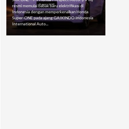
resmi memulai babak baru elektrifikasi di
mengawali
Indonesia dengan memperkenalkan Honda
Putaran 5 
Super-ONE pada ajang GAIKINDO Indonesia
Motorspor
International Auto...
yang...