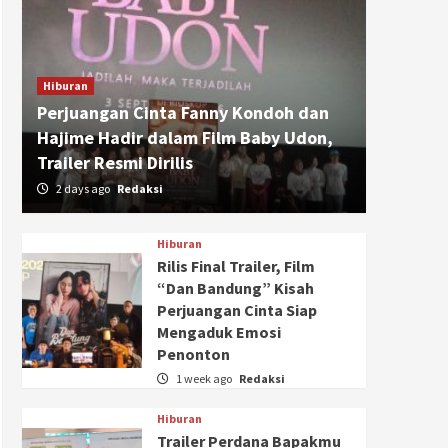
Hiburan
Perjuangan Cinta Fanny Kondoh dan
Hajime Hadir dalam Film Baby Udon,
Trailer Resmi Dirilis
2 days ago
Redaksi
Hiburan
Rilis Final Trailer, Film
“Dan Bandung” Kisah
Perjuangan Cinta Siap
Mengaduk Emosi
Penonton
1 week ago
Redaksi
Hiburan
Trailer Perdana Bapakmu