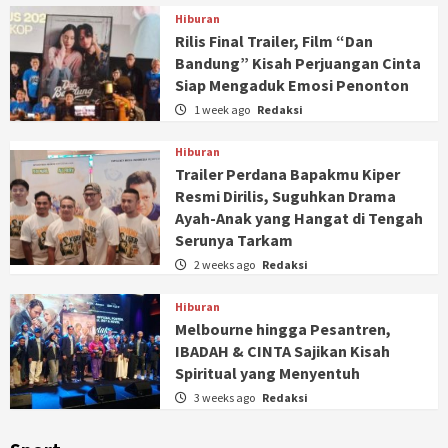
Hiburan
Rilis Final Trailer, Film “Dan
Bandung” Kisah Perjuangan Cinta
Siap Mengaduk Emosi Penonton
1 week ago
Redaksi
Hiburan
Trailer Perdana Bapakmu Kiper
Resmi Dirilis, Suguhkan Drama
Ayah-Anak yang Hangat di Tengah
Serunya Tarkam
2 weeks ago
Redaksi
Hiburan
Melbourne hingga Pesantren,
IBADAH & CINTA Sajikan Kisah
Spiritual yang Menyentuh
3 weeks ago
Redaksi