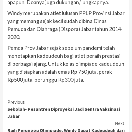
apapun. Doanya juga dukungan,” ungkapnya.
Windy merupakan atlet lulusan PPLP Provinsi Jabar
yang memang sejak kecil sudah dibina Dinas
Pemuda dan Olahraga (Dispora) Jabar tahun 2014-
2020.
Pemda Prov Jabar sejak sebelum pandemi telah
menetapkan kadeudeuh bagi atlet peraih prestasi
di berbagai ajang. Untuk kelas olimpiade kadeudeuh
yang disiapkan adalah emas Rp 750 juta, perak
Rp500 juta, perunggu Rp300 juta.
Continue
Previous
Sekolah- Pesantren Diproyeksi Jadi Sentra Vaksinasi
Reading
Jabar
Next
Raih Perunggu Olimpiade, Windy Dapat Kadeudeuh dari