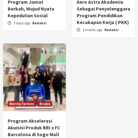
Program Jumat
Aero Astra Akademia
Berkah, Wujud Nyata
Sebagai Penyelenggara
Kepedulian Sosial
Program Pendidikan
Kecakapan Kerja ( PKK)
3 days ago
Redaksi
1 month ago
Redaksi
Berita Terkini
Bisnis
Program Akselerasi
Akuisisi Produk BRI x FC
Barcelona di Sogo Mall