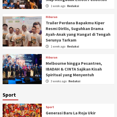
1 week ago
Redaksi
Hiburan
Trailer Perdana Bapakmu Kiper
Resmi Dirilis, Suguhkan Drama
Ayah-Anak yang Hangat di Tengah
Serunya Tarkam
1 week ago
Redaksi
Hiburan
Melbourne hingga Pesantren,
IBADAH & CINTA Sajikan Kisah
Spiritual yang Menyentuh
3 weeks ago
Redaksi
Sport
Sport
Generasi Baru La Roja Ukir