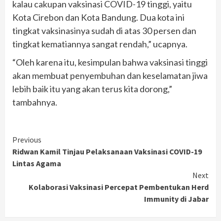
kalau cakupan vaksinasi COVID-19 tinggi, yaitu
Kota Cirebon dan Kota Bandung. Dua kota ini
tingkat vaksinasinya sudah di atas 30 persen dan
tingkat kematiannya sangat rendah,” ucapnya.
“Oleh karena itu, kesimpulan bahwa vaksinasi tinggi
akan membuat penyembuhan dan keselamatan jiwa
lebih baik itu yang akan terus kita dorong,”
tambahnya.
Continue
Previous
Ridwan Kamil Tinjau Pelaksanaan Vaksinasi COVID-19
Reading
Lintas Agama
Next
Kolaborasi Vaksinasi Percepat Pembentukan Herd
Immunity di Jabar