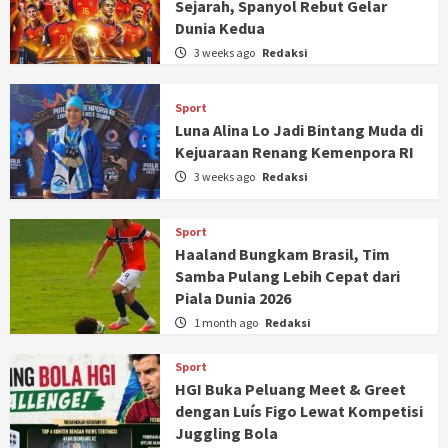
Sejarah, Spanyol Rebut Gelar
Dunia Kedua
3 weeks ago
Redaksi
Sport
Luna Alina Lo Jadi Bintang Muda di
Kejuaraan Renang Kemenpora RI
3 weeks ago
Redaksi
Sport
Haaland Bungkam Brasil, Tim
Samba Pulang Lebih Cepat dari
Piala Dunia 2026
1 month ago
Redaksi
Sport
HGI Buka Peluang Meet & Greet
dengan Luís Figo Lewat Kompetisi
Juggling Bola