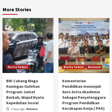
More Stories
Berita Terkini
Berita Terkini
Nasional
BRI Cabang Mega
Kementerian
Kuningan Gulirkan
Pendidikan menunjuk
Program Jumat
Aero Astra Akademia
Berkah, Wujud Nyata
Sebagai Penyelenggara
Kepedulian Sosial
Program Pendidikan
Kecakapan Kerja ( PKK)
2 days ago
Redaksi