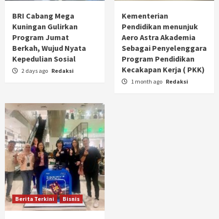
BRI Cabang Mega
Kementerian
Kuningan Gulirkan
Pendidikan menunjuk
Program Jumat
Aero Astra Akademia
Berkah, Wujud Nyata
Sebagai Penyelenggara
Kepedulian Sosial
Program Pendidikan
Kecakapan Kerja ( PKK)
2 days ago
Redaksi
1 month ago
Redaksi
Berita Terkini
Bisnis