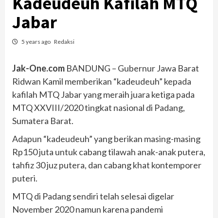
Kadeudeuh Kafilah MTQ
Jabar
5 years ago
Redaksi
Jak-One.com
BANDUNG – Gubernur Jawa Barat
Ridwan Kamil memberikan “kadeudeuh” kepada
kafilah MTQ Jabar yang meraih juara ketiga pada
MTQ XXVIII/2020 tingkat nasional di Padang,
Sumatera Barat.
Adapun “kadeudeuh” yang berikan masing-masing
Rp150 juta untuk cabang tilawah anak-anak putera,
tahfiz 30 juz putera, dan cabang khat kontemporer
puteri.
MTQ di Padang sendiri telah selesai digelar
November 2020 namun karena pandemi