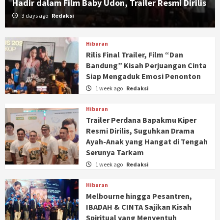
Hadir dalam Film Baby Udon, Trailer Resmi Dirilis
3 days ago
Redaksi
Hiburan
Rilis Final Trailer, Film “Dan
Bandung” Kisah Perjuangan Cinta
Siap Mengaduk Emosi Penonton
1 week ago
Redaksi
Hiburan
Trailer Perdana Bapakmu Kiper
Resmi Dirilis, Suguhkan Drama
Ayah-Anak yang Hangat di Tengah
Serunya Tarkam
1 week ago
Redaksi
Hiburan
Melbourne hingga Pesantren,
IBADAH & CINTA Sajikan Kisah
Spiritual yang Menyentuh