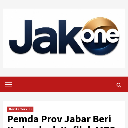
Skip
to
content
Primary
Menu
Berita Terkini
Pemda Prov Jabar Beri