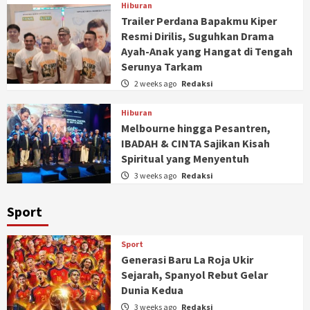
Hiburan
Trailer Perdana Bapakmu Kiper
Resmi Dirilis, Suguhkan Drama
Ayah-Anak yang Hangat di Tengah
Serunya Tarkam
2 weeks ago
Redaksi
Hiburan
Melbourne hingga Pesantren,
IBADAH & CINTA Sajikan Kisah
Spiritual yang Menyentuh
3 weeks ago
Redaksi
Sport
Sport
Generasi Baru La Roja Ukir
Sejarah, Spanyol Rebut Gelar
Dunia Kedua
3 weeks ago
Redaksi