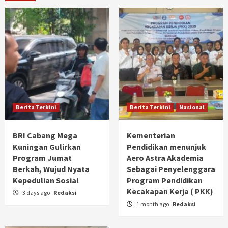
Berita Terkini
Berita Terkini
Nasional
BRI Cabang Mega
Kementerian
Kuningan Gulirkan
Pendidikan menunjuk
Program Jumat
Aero Astra Akademia
Berkah, Wujud Nyata
Sebagai Penyelenggara
Kepedulian Sosial
Program Pendidikan
Kecakapan Kerja ( PKK)
3 days ago
Redaksi
1 month ago
Redaksi