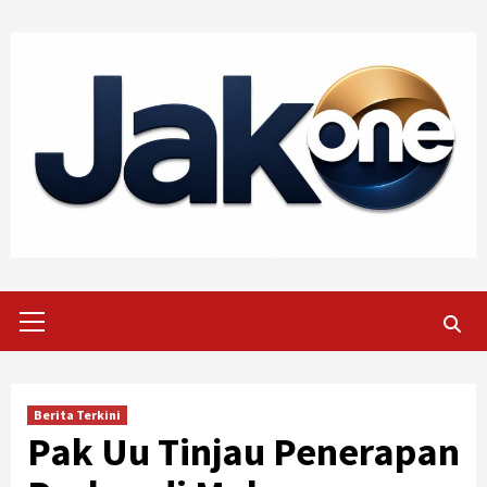
Skip
to
content
Primary
Menu
Berita Terkini
Pak Uu Tinjau Penerapan