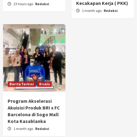
Kecakapan Kerja ( PKK)
23 hours ago
Redaksi
1 month ago
Redaksi
Berita Terkini
Bisnis
Program Akselerasi
Akuisisi Produk BRI x FC
Barcelona di Sogo Mall
Kota Kasablanka
1 month ago
Redaksi