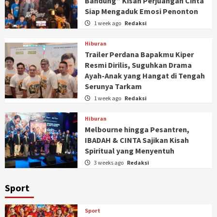
Bandung” Kisah Perjuangan Cinta
Siap Mengaduk Emosi Penonton
1 week ago
Redaksi
Hiburan
Trailer Perdana Bapakmu Kiper
Resmi Dirilis, Suguhkan Drama
Ayah-Anak yang Hangat di Tengah
Serunya Tarkam
1 week ago
Redaksi
Hiburan
Melbourne hingga Pesantren,
IBADAH & CINTA Sajikan Kisah
Spiritual yang Menyentuh
3 weeks ago
Redaksi
Sport
Sport