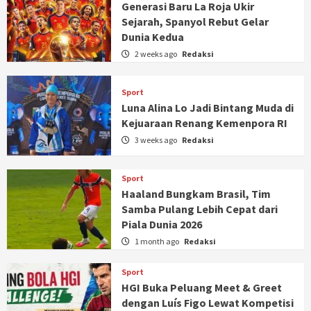
Generasi Baru La Roja Ukir
Sejarah, Spanyol Rebut Gelar
Dunia Kedua
2 weeks ago
Redaksi
Sport
Luna Alina Lo Jadi Bintang Muda di
Kejuaraan Renang Kemenpora RI
3 weeks ago
Redaksi
Sport
Haaland Bungkam Brasil, Tim
Samba Pulang Lebih Cepat dari
Piala Dunia 2026
1 month ago
Redaksi
Sport
HGI Buka Peluang Meet & Greet
dengan Luís Figo Lewat Kompetisi