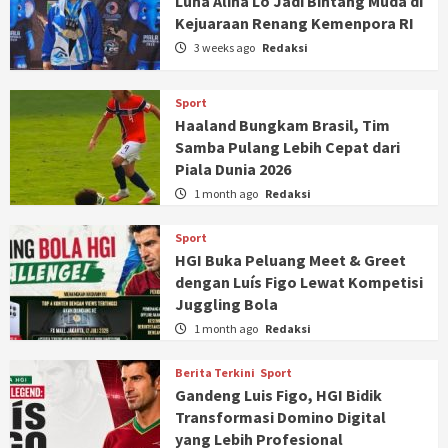
Luna Alina Lo Jadi Bintang Muda di
Kejuaraan Renang Kemenpora RI
3 weeks ago
Redaksi
Sport
Haaland Bungkam Brasil, Tim
Samba Pulang Lebih Cepat dari
Piala Dunia 2026
1 month ago
Redaksi
Sport
HGI Buka Peluang Meet & Greet
dengan Luís Figo Lewat Kompetisi
Juggling Bola
1 month ago
Redaksi
Berita Terkini
Sport
Gandeng Luis Figo, HGI Bidik
Transformasi Domino Digital
yang Lebih Profesional