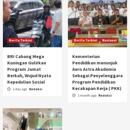
Berita Terkini
Berita Terkini
Nasional
BRI Cabang Mega
Kementerian
Kuningan Gulirkan
Pendidikan menunjuk
Program Jumat
Aero Astra Akademia
Berkah, Wujud Nyata
Sebagai Penyelenggara
Kepedulian Sosial
Program Pendidikan
Kecakapan Kerja ( PKK)
1 day ago
Redaksi
1 month ago
Redaksi