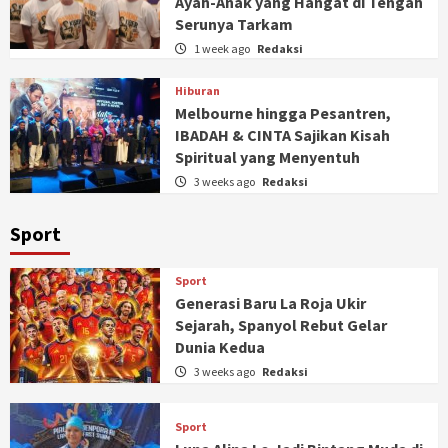
Ayah-Anak yang Hangat di Tengah
Serunya Tarkam
1 week ago
Redaksi
Hiburan
Melbourne hingga Pesantren,
IBADAH & CINTA Sajikan Kisah
Spiritual yang Menyentuh
3 weeks ago
Redaksi
Sport
Sport
Generasi Baru La Roja Ukir
Sejarah, Spanyol Rebut Gelar
Dunia Kedua
3 weeks ago
Redaksi
Sport