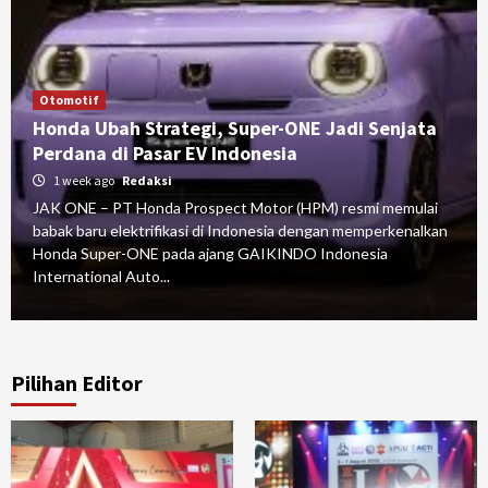
Otomotif
Diva Ismayana Tetap Finis Kedua pada
Kualifikasi Kejurnas Motocross Pasuruan
4 weeks ago
Redaksi
n
JAK ONE – Ducati MX Team Indonesia mengawali Kejuaraan
Nasional Motocross 2026 Putaran 5 di Sirkuit Putra Airlangga
Rizqy Motorsport, Gempol, Pasuruan, dengan hasil yang...
Pilihan Editor