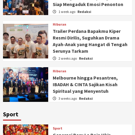
Siap Mengaduk Emosi Penonton
1 week ago
Redaksi
Hiburan
Trailer Perdana Bapakmu Kiper
Resmi Dirilis, Suguhkan Drama
Ayah-Anak yang Hangat di Tengah
Serunya Tarkam
2 weeks ago
Redaksi
Hiburan
Melbourne hingga Pesantren,
IBADAH & CINTA Sajikan Kisah
Spiritual yang Menyentuh
3 weeks ago
Redaksi
Sport
Sport