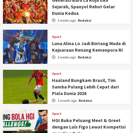
Generasi Baru La Roja Ukir
Sejarah, Spanyol Rebut Gelar
Dunia Kedua
3 weeks ago
Redaksi
Sport
Luna Alina Lo Jadi Bintang Muda di
Kejuaraan Renang Kemenpora RI
3 weeks ago
Redaksi
Sport
Haaland Bungkam Brasil, Tim
Samba Pulang Lebih Cepat dari
Piala Dunia 2026
1 month ago
Redaksi
Sport
HGI Buka Peluang Meet & Greet
dengan Luís Figo Lewat Kompetisi