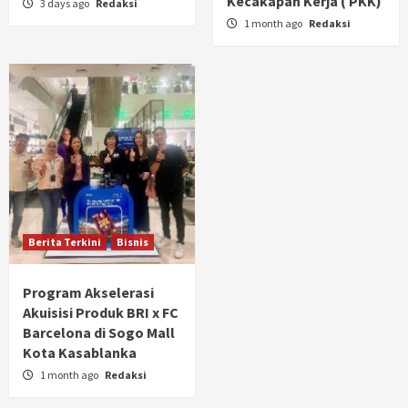
Kecakapan Kerja ( PKK)
3 days ago
Redaksi
1 month ago
Redaksi
Berita Terkini
Bisnis
Program Akselerasi
Akuisisi Produk BRI x FC
Barcelona di Sogo Mall
Kota Kasablanka
1 month ago
Redaksi