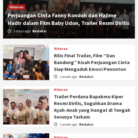
Hiburan
Perjuangan Cinta Fanny Kondoh dan Hajime
Hadir dalam Film Baby Udon, Trailer Resmi Dirilis
3 days ago
Redaksi
Hiburan
Rilis Final Trailer, Film “Dan
Bandung” Kisah Perjuangan Cinta
Siap Mengaduk Emosi Penonton
1 week ago
Redaksi
Hiburan
Trailer Perdana Bapakmu Kiper
Resmi Dirilis, Suguhkan Drama
Ayah-Anak yang Hangat di Tengah
Serunya Tarkam
1 week ago
Redaksi
Hiburan