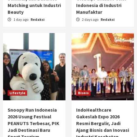
Matching untuk Industri
Indonesia di Industri
Beauty
Manufaktur
1 day ago
Redaksi
2 days ago
Redaksi
Lifestyle
Bisnis
Snoopy Run Indonesia
IndoHealthcare
2026 Usung Festival
Gakeslab Expo 2026
PEANUTS Terbesar, PIK
Resmi Bergulir, Jadi
Jadi Destinasi Baru
Ajang Bisnis dan Inovasi
Sport Tourism
Industri Kesehatan