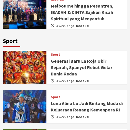
Melbourne hingga Pesantren,
IBADAH & CINTA Sajikan Kisah
Spiritual yang Menyentuh
3 weeks ago
Redaksi
Sport
Sport
Generasi Baru La Roja Ukir
Sejarah, Spanyol Rebut Gelar
Dunia Kedua
3 weeks ago
Redaksi
Sport
Luna Alina Lo Jadi Bintang Muda di
Kejuaraan Renang Kemenpora RI
3 weeks ago
Redaksi