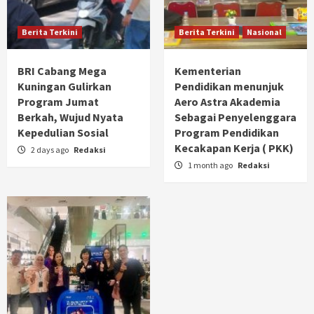
Berita Terkini
Berita Terkini
Nasional
BRI Cabang Mega
Kementerian
Kuningan Gulirkan
Pendidikan menunjuk
Program Jumat
Aero Astra Akademia
Berkah, Wujud Nyata
Sebagai Penyelenggara
Kepedulian Sosial
Program Pendidikan
Kecakapan Kerja ( PKK)
2 days ago
Redaksi
1 month ago
Redaksi