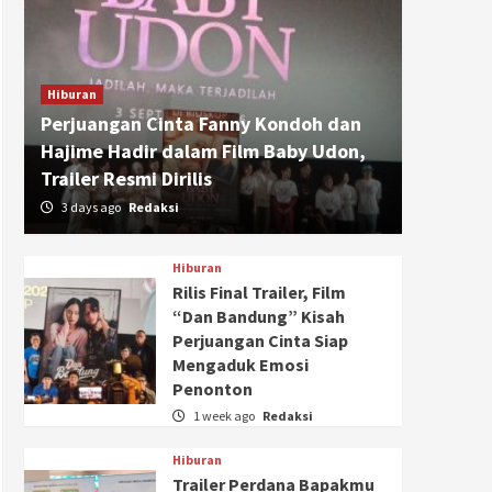
Hiburan
Perjuangan Cinta Fanny Kondoh dan
Hajime Hadir dalam Film Baby Udon,
Trailer Resmi Dirilis
3 days ago
Redaksi
Hiburan
Rilis Final Trailer, Film
“Dan Bandung” Kisah
Perjuangan Cinta Siap
Mengaduk Emosi
Penonton
1 week ago
Redaksi
Hiburan
Trailer Perdana Bapakmu