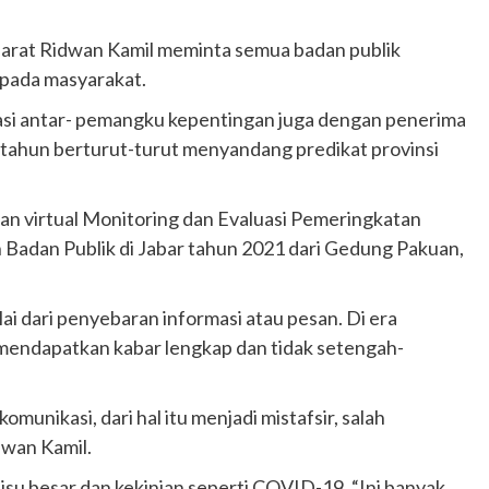
at Ridwan Kamil meminta semua badan publik
epada masyarakat.
asi antar- pemangku kepentingan juga dengan penerima
ga tahun berturut-turut menyandang predikat provinsi
n virtual Monitoring dan Evaluasi Pemeringkatan
 Badan Publik di Jabar tahun 2021 dari Gedung Pakuan,
i dari penyebaran informasi atau pesan. Di era
 mendapatkan kabar lengkap dan tidak setengah-
munikasi, dari hal itu menjadi mistafsir, salah
dwan Kamil.
a isu besar dan kekinian seperti COVID-19. “Ini banyak