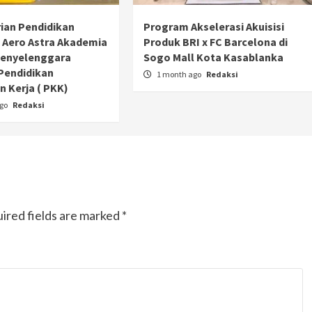
Ducati semakin istimewa dengan peluncuran
ian Pendidikan
Program Akselerasi Akuisisi
Collezione 100, sebuah koleksi motor edisi
 Aero Astra Akademia
Produk BRI x FC Barcelona di
terbatas yang mengangkat kembali sejumlah
Penyelenggara
Sogo Mall Kota Kasablanka
livery paling...
Pendidikan
1 month ago
Redaksi
 Kerja ( PKK)
ago
Redaksi
ired fields are marked
*