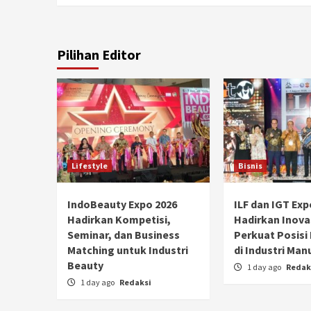
Pilihan Editor
Lifestyle
Bisnis
IndoBeauty Expo 2026
ILF dan IGT Exp
Hadirkan Kompetisi,
Hadirkan Inova
Seminar, dan Business
Perkuat Posisi
Matching untuk Industri
di Industri Man
Beauty
1 day ago
Redak
1 day ago
Redaksi