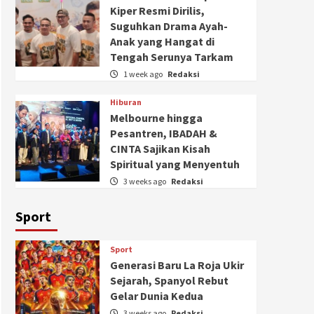
Kiper Resmi Dirilis,
Suguhkan Drama Ayah-
Anak yang Hangat di
Tengah Serunya Tarkam
1 week ago
Redaksi
Hiburan
Melbourne hingga
Pesantren, IBADAH &
CINTA Sajikan Kisah
Spiritual yang Menyentuh
3 weeks ago
Redaksi
Sport
Sport
Generasi Baru La Roja Ukir
Sejarah, Spanyol Rebut
Gelar Dunia Kedua
3 weeks ago
Redaksi