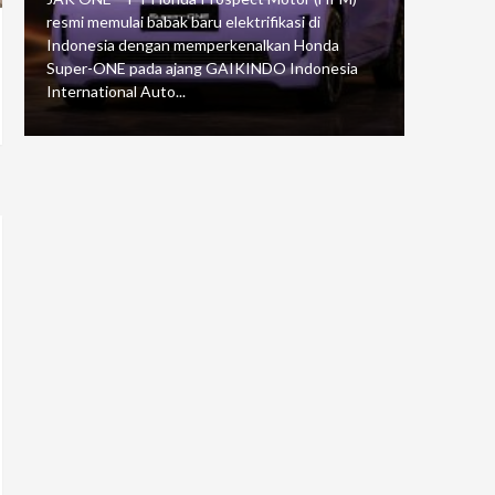
resmi memulai babak baru elektrifikasi di
mengawali
Indonesia dengan memperkenalkan Honda
Putaran 5 
Super-ONE pada ajang GAIKINDO Indonesia
Motorspor
International Auto...
yang...