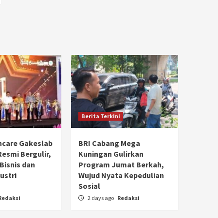
Berita Terkini
hcare Gakeslab
BRI Cabang Mega
Resmi Bergulir,
Kuningan Gulirkan
 Bisnis dan
Program Jumat Berkah,
ustri
Wujud Nyata Kepedulian
Sosial
Redaksi
2 days ago
Redaksi