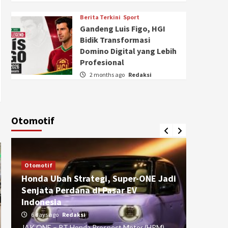
Berita Terkini
Sport
Gandeng Luis Figo, HGI
Bidik Transformasi
Domino Digital yang Lebih
Profesional
2 months ago
Redaksi
Otomotif
Otomotif
Otomotif
Honda Ubah Strategi, Super-ONE Jadi
Diva Is
Senjata Perdana di Pasar EV
pada Ku
Indonesia
Pasuru
6 days ago
Redaksi
4 weeks
JAK ONE – PT Honda Prospect Motor (HPM)
JAK ONE 