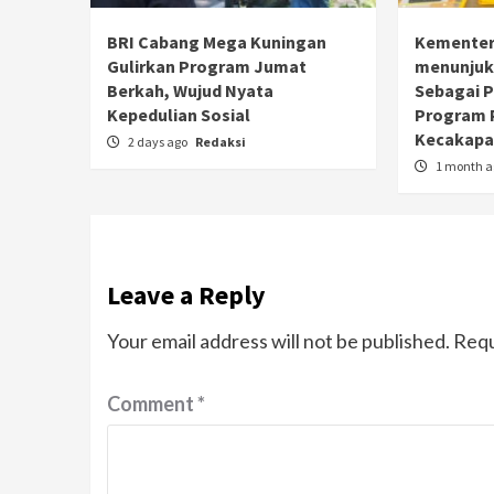
BRI Cabang Mega Kuningan
Kementer
Gulirkan Program Jumat
menunjuk
Berkah, Wujud Nyata
Sebagai 
Kepedulian Sosial
Program 
Kecakapan
2 days ago
Redaksi
1 month 
Leave a Reply
Your email address will not be published.
Requ
Comment
*