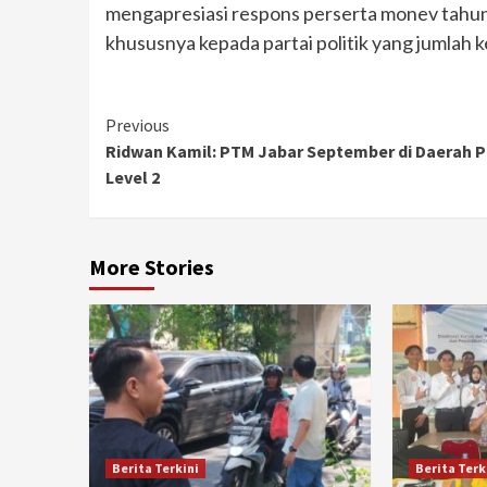
mengapresiasi respons perserta monev tahun 
khususnya kepada partai politik yang jumlah
Continue
Previous
Ridwan Kamil: PTM Jabar September di Daerah 
Reading
Level 2
More Stories
Berita Terkini
Berita Terk