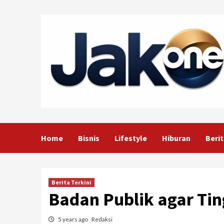
Skip
to
content
Home
Bisnis
Lifestyle
Hiburan
Berit
Berita Terkini
Badan Publik agar Ti
5 years ago
Redaksi