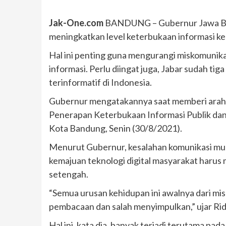
Jak-One.com
BANDUNG – Gubernur Jawa Bar
meningkatkan level keterbukaan informasi k
Hal ini penting guna mengurangi miskomunik
informasi. Perlu diingat juga, Jabar sudah ti
terinformatif di Indonesia.
Gubernur mengatakannya saat memberi araha
Penerapan Keterbukaan Informasi Publik dan
Kota Bandung, Senin (30/8/2021).
Menurut Gubernur, kesalahan komunikasi mula
kemajuan teknologi digital masyarakat harus
setengah.
“Semua urusan kehidupan ini awalnya dari misko
pembacaan dan salah menyimpulkan,” ujar Ri
Hal ini, kata dia, banyak terjadi terutama pad