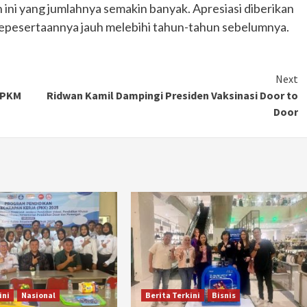
ini yang jumlahnya semakin banyak. Apresiasi diberikan
 kepesertaannya jauh melebihi tahun-tahun sebelumnya.
Next
PPKM
Ridwan Kamil Dampingi Presiden Vaksinasi Door to
Door
Otomotif
Ducati Collezione 100 Debut di
Mugello, Usung 10 Desain Bersejarah
2 months ago
Redaksi
ini
Nasional
Berita Terkini
Bisnis
JAK ONE – Perayaan satu abad perjalanan