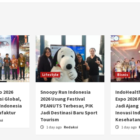
Lifestyle
Bisnis
o 2026
Snoopy Run Indonesia
IndoHealt
si Global,
2026 Usung Festival
Expo 2026 
 Indonesia
PEANUTS Terbesar, PIK
Jadi Ajang
ufaktur
Jadi Destinasi Baru Sport
Inovasi Ind
Tourism
Kesehatan
si
1 day ago
Redaksi
1 day ago