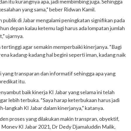
badan itu kurangnya apa, jadi membimbing juga. Sehingga
kesalahan yang sama,” beber Ridwan Kamil.
publik di Jabar mengalami peningkatan signifikan pada
tahun depan kalau ketemu lagi harus ada lompatan jumlah
,” ujarnya.
ertinggi agar semakin memperbaiki kinerjanya. “Bagi
ena kadang-kadang hal begini seperti iman, kadang naik
 yang transparan dan informatif sehingga apa yang
redikat itu.
ambut baik kinerja KI Jabar yang selama ini telah
r lebih terbuka. “Saya harap keterbukaan harus jadi
langkah KI Jabar dalam kinerjanya,” katanya.
en proses yang dilakukan makin transpran, obyektif,
n Monev KI Jabar 2021, Dr Dedy Djamaluddin Malik,