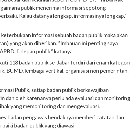
agaimana publik menerima informasi sepotong-
 perbaiki. Kalau datanya lengkap, informasinya lengkap,”
 keterbukaan informasi sebuah badan publik maka akan
an) yang akan diberikan. “Imbauan ini penting saya
APBD di depan publik,” katanya.
uti 118 badan publik se-Jabar terdiri dari enam kategori
tik, BUMD, lembaga vertikal, organisasi non pemerintah,
masi Publik, setiap badan publik berkewajiban
n dan oleh karenanya perlu ada evaluasi dan monitoring
 pihak yang memonitoring dan mengevaluasi.
nev badan pengawas hendaknya memberi catatan dan
rbaiki badan publik yang diawasi.