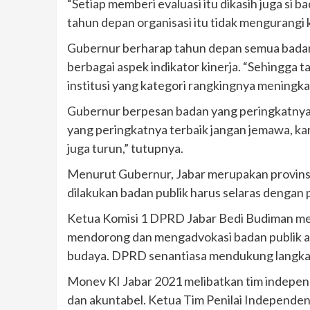
“Setiap memberi evaluasi itu dikasih juga si 
tahun depan organisasi itu tidak mengurangi 
Gubernur berharap tahun depan semua badan 
berbagai aspek indikator kinerja. “Sehingga 
institusi yang kategori rangkingnya meningkat
Gubernur berpesan badan yang peringkatnya t
yang peringkatnya terbaik jangan jemawa, kar
juga turun,” tutupnya.
Menurut Gubernur, Jabar merupakan provinsi
dilakukan badan publik harus selaras dengan p
Ketua Komisi 1 DPRD Jabar Bedi Budiman meny
mendorong dan mengadvokasi badan publik aga
budaya. DPRD senantiasa mendukung langkah-
Monev KI Jabar 2021 melibatkan tim independ
dan akuntabel. Ketua Tim Penilai Independe