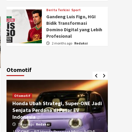
Berita Terkini
Sport
Gandeng Luis Figo, HGI
Bidik Transformasi
Domino Digital yang Lebih
Profesional
2 months ago
Redaksi
Otomotif
Otomotif
Otomotif
Honda Ubah Strategi, Super-ONE Jadi
Diva Is
Senjata Perdana di Pasar EV
pada Ku
Indonesia
Pasuru
7 days ago
Redaksi
4 weeks
JAK ONE – PT Honda Prospect Motor (HPM)
JAK ONE 