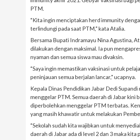
PTM.
“Kita ingin menciptakan herd immunity dengan
terlindungi pada saat PTM,” kata Atalia.
Bersama Bupati Indramayu Nina Agustina, Atal
dilakukan dengan maksimal. Ia pun mengapresi
nyaman dan semua siswa mau divaksin.
“Saya ingin memastikan vaksinasi untuk pelaj
peninjauan semua berjalan lancar,” ucapnya.
Kepala Dinas Pendidikan Jabar Dedi Supandi
menggelar PTM. Semua daerah di Jabar kini be
diperbolehkan menggelar PTM terbatas. Kend
yang masih khawatir untuk melakukan Pembela
“Sekolah sudah kita wajibkan untuk menyedia
daerah di Jabar ada di level 2 dan 3 maka kit