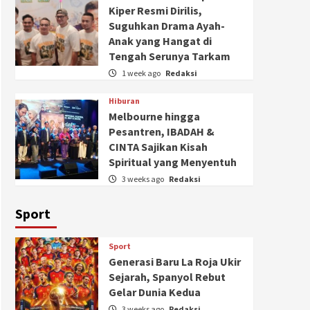
Kiper Resmi Dirilis,
Suguhkan Drama Ayah-
Anak yang Hangat di
Tengah Serunya Tarkam
1 week ago
Redaksi
Hiburan
Melbourne hingga
Pesantren, IBADAH &
CINTA Sajikan Kisah
Spiritual yang Menyentuh
3 weeks ago
Redaksi
Sport
Sport
Generasi Baru La Roja Ukir
Sejarah, Spanyol Rebut
Gelar Dunia Kedua
3 weeks ago
Redaksi