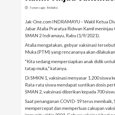
5 years ago
Redaksi
Jak-One.com INDRAMAYU – Wakil Ketua Divi
Jabar Atalia Praratya Ridwan Kamil meninjau
SMAN 2 Indramayu, Rabu (1/9/2021).
Atalia mengatakan, gebyar vaksinasi terseb
Muka (PTM) yang rencananya akan dilakukan
“Kita sedang mempersiapkan anak didik untu
tatap muka,” katanya.
Di SMKN 1, vaksinasi menyasar 1.200 siswa ke
Rata-rata siswa mendapat suntikan dosis pert
SMAN 2, vaksinasi diberikan kepada 700 sisw
Saat penanganan COVID-19 terus membaik, 
mempercepat dan memperluas cakupan vaksin
immunity akhir 2021. Gebyar vaksinasi bagi pe