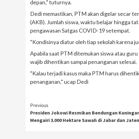
depan,” tuturnya.
Dedi memastikan, PTM akan digelar secar t
(AKB). Jumlah siswa, waktu belajar hingga ta
pengawasan Satgas COVID-19 setempat.
“Kondisinya diatur oleh tiap sekolah karena 
Apabila saat PTM ditemukan siswa atau guru 
wajib dihentikan sampai penanganan selesai.
“Kalau terjadi kasus maka PTM harus dihenti
penanganan,” ucap Dedi
Continue
Previous
Presiden Jokowi Resmikan Bendungan Kuninga
Reading
Mengairi 3.000 Hektare Sawah di Jabar dan Jate