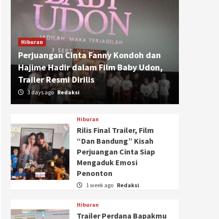
Hiburan
Perjuangan Cinta Fanny Kondoh dan
Hajime Hadir dalam Film Baby Udon,
Trailer Resmi Dirilis
3 days ago
Redaksi
Hiburan
Rilis Final Trailer, Film
“Dan Bandung” Kisah
Perjuangan Cinta Siap
Mengaduk Emosi
Penonton
1 week ago
Redaksi
Hiburan
Trailer Perdana Bapakmu