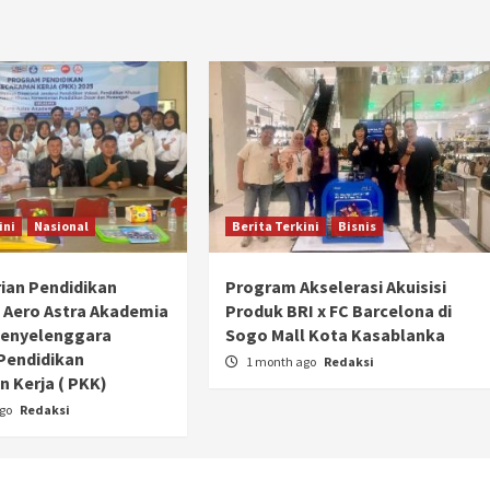
ini
Nasional
Berita Terkini
Bisnis
ian Pendidikan
Program Akselerasi Akuisisi
 Aero Astra Akademia
Produk BRI x FC Barcelona di
Penyelenggara
Sogo Mall Kota Kasablanka
Pendidikan
1 month ago
Redaksi
 Kerja ( PKK)
Otomotif
Ducati Collezione 100 Debut di
ago
Redaksi
Mugello, Usung 10 Desain Bersejarah
2 months ago
Redaksi
JAK ONE – Perayaan satu abad perjalanan