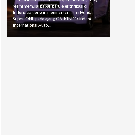
resmi memulai babak baru elektrifikasi di
mengawali
Indonesia dengan memperkenalkan Honda
Putaran 5 
Super-ONE pada ajang GAIKINDO Indonesia
Motorspor
International Auto...
yang...