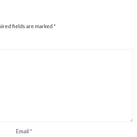
Ducati semakin istimewa dengan peluncuran
Collezione 100, sebuah koleksi motor edisi
terbatas yang mengangkat kembali sejumlah
ired fields are marked
livery paling...
*
Email
*