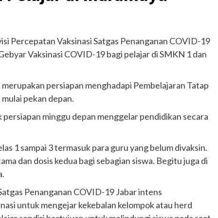
si Percepatan Vaksinasi Satgas Penanganan COVID-19
 Gebyar Vaksinasi COVID-19 bagi pelajar di SMKN 1 dan
ut merupakan persiapan menghadapi Pembelajaran Tatap
 mulai pekan depan.
k persiapan minggu depan menggelar pendidikan secara
las 1 sampai 3 termasuk para guru yang belum divaksin.
ama dan dosis kedua bagi sebagian siswa. Begitu juga di
a.
Satgas Penanganan COVID-19 Jabar intens
asi untuk mengejar kekebalan kelompok atau herd
lajar sendiri bertujuan untuk melindungi siswa pada saat