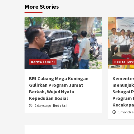
More Stories
Berita Terkini
Berita Terk
BRI Cabang Mega Kuningan
Kementer
Gulirkan Program Jumat
menunjuk
Berkah, Wujud Nyata
Sebagai 
Kepedulian Sosial
Program 
Kecakapan
2 days ago
Redaksi
1 month 